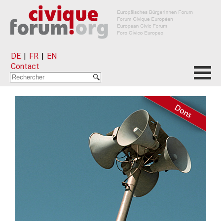
DE
|
FR
|
EN
Contact