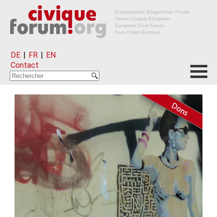
DE
|
FR
|
EN
Contact