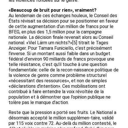
les violences fondées sur le genre.
«Beaucoup de bruit pour rien», vraiment?
Au lendemain de ces échanges houleux, le Conseil des
États révisait sa décision pour se positionner en faveur
de cette augmentation d’un million de francs pour le
BFEG, en plus des 1,5 million pour la campagne
nationale. La décision finale revenait alors au Conseil
national. «Viel Lärm um nichts?»[5] titrait le Tages
Anzeiger. Pour Tamara Funiciello, c’est précisément
l’inverse. Si un montant aussi faible dans un budget
fédéral d’environ 90 milliards de francs provoque une
telle résistance, c’est qu’il touche à une question
fondamentale: celle de la recon-naissance politique de
la violence de genre comme problème structurel
«nécessitant des ressources», et non de simples
«déclarations d’intention». Ces mobilisations ont
contribué à faire entendre la voix révoltée de la
population et à démontrer que l’opinion publique ne
tolère pas le manque d’action.
Reste que la pression a porté ses fruits. Le National a
désormais accepté le million supplémen-taire, validé
par 115 voix contre 72. Au-delà du million contesté, le