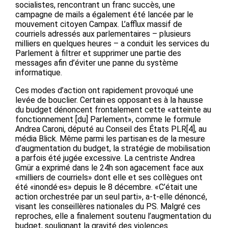
socialistes, rencontrant un franc succès, une
campagne de mails a également été lancée par le
mouvement citoyen Campax. L’afflux massif de
courriels adressés aux parlementaires – plusieurs
milliers en quelques heures – a conduit les services du
Parlement à filtrer et supprimer une partie des
messages afin d’éviter une panne du système
informatique.
Ces modes d’action ont rapidement provoqué une
levée de bouclier. Certain·es opposant·es à la hausse
du budget dénoncent frontalement cette «atteinte au
fonctionnement [du] Parlement», comme le formule
Andrea Caroni, député au Conseil des États PLR[4], au
média Blick. Même parmi les partisan·es de la mesure
d’augmentation du budget, la stratégie de mobilisation
a parfois été jugée excessive. La centriste Andrea
Gmür a exprimé dans le 24h son agacement face aux
«milliers de courriels» dont elle et ses collègues ont
été «inondé·es» depuis le 8 décembre. «C’était une
action orchestrée par un seul parti», a-t-elle dénoncé,
visant les conseillères nationales du PS. Malgré ces
reproches, elle a finalement soutenu l’augmentation du
budget, soulignant la gravité des violences