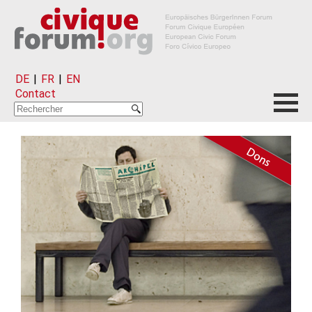
DE
|
FR
|
EN
Contact