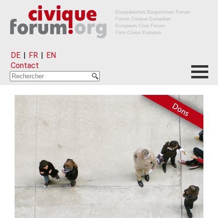
DE
|
FR
|
EN
Contact