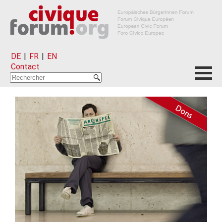
DE
|
FR
|
EN
Contact