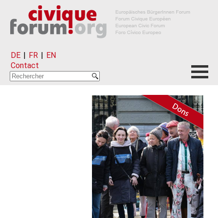
DE
|
FR
|
EN
Contact