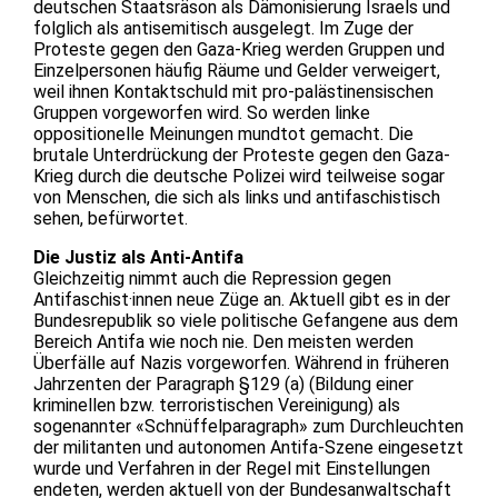
deutschen Staatsräson als Dämonisierung Israels und
folglich als antisemitisch ausgelegt. Im Zuge der
Proteste gegen den Gaza-Krieg werden Gruppen und
Einzelpersonen häufig Räume und Gelder verweigert,
weil ihnen Kontaktschuld mit pro-palästinensischen
Gruppen vorgeworfen wird. So werden linke
oppositionelle Meinungen mundtot gemacht. Die
brutale Unterdrückung der Proteste gegen den Gaza-
Krieg durch die deutsche Polizei wird teilweise sogar
von Menschen, die sich als links und antifaschistisch
sehen, befürwortet.
Die Justiz als Anti-Antifa
Gleichzeitig nimmt auch die Repression gegen
Antifaschist·innen neue Züge an. Aktuell gibt es in der
Bundesrepublik so viele politische Gefangene aus dem
Bereich Antifa wie noch nie. Den meisten werden
Überfälle auf Nazis vorgeworfen. Während in früheren
Jahrzenten der Paragraph §129 (a) (Bildung einer
kriminellen bzw. terroristischen Vereinigung) als
sogenannter «Schnüffelparagraph» zum Durchleuchten
der militanten und autonomen Antifa-Szene eingesetzt
wurde und Verfahren in der Regel mit Einstellungen
endeten, werden aktuell von der Bundesanwaltschaft