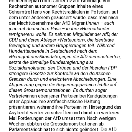
Rechercheplattform Correctiv auf Grundlage von
Recherchen autonomer Gruppen Inhalte eines
Geheimtreffens von Rechtsradikalen in Potsdam, auf
dem unter Anderem geäussert wurde, dass man nach
der Machtübernahme der AfD Migrant
innen – auch
jene mit deutschem Pass – in ihre «Heimatländer
remigrieren» wolle. Es nahmen Mitglieder der AfD, der
CDU und deren Ableger «Werteunion», die Identitäre
Bewegung und andere Gruppierungen teil. Während
Hunderttausende in Deutschland nach dem
«Remigrations-Skandal» gegen die AfD demonstrierten,
setzte die damalige Bundesregierung aus
Sozialdemokraten, den Grünen und der liberalen FDP
strengere Gesetze zur Kontrolle an den deutschen
Grenzen durch und erleichterte Abschiebungen. Eine
Abgrenzung gegen die Regierungsparteien fehlte auf
diesen Grossdemonstrationen. Es durften sogar
Vertreter
innen eben jener Parteien bei Kundgebungen
unter Applaus ihre antifaschistische Haltung
präsentieren, während ihre Parteien im Hintergrund das
Asylrecht weiter verschärften und damit ein weiteres
Mal Forderungen der AfD umsetzten. Nach wenigen
Wochen ebbten die Grossdemonstrationen ab.
Parlamentarisch hatte sich nichts geändert. Die AfD