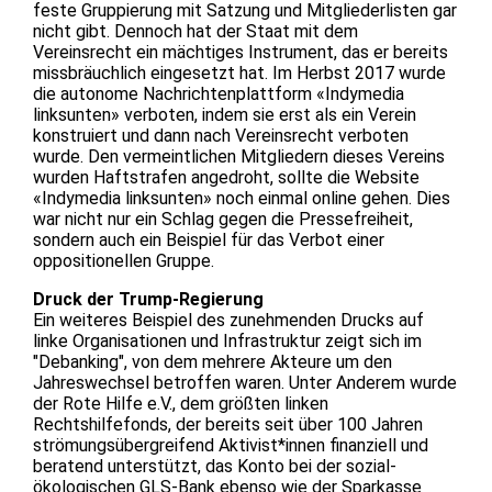
feste Gruppierung mit Satzung und Mitgliederlisten gar
nicht gibt. Dennoch hat der Staat mit dem
Vereinsrecht ein mächtiges Instrument, das er bereits
missbräuchlich eingesetzt hat. Im Herbst 2017 wurde
die autonome Nachrichtenplattform «Indymedia
linksunten» verboten, indem sie erst als ein Verein
konstruiert und dann nach Vereinsrecht verboten
wurde. Den vermeintlichen Mitgliedern dieses Vereins
wurden Haftstrafen angedroht, sollte die Website
«Indymedia linksunten» noch einmal online gehen. Dies
war nicht nur ein Schlag gegen die Pressefreiheit,
sondern auch ein Beispiel für das Verbot einer
oppositionellen Gruppe.
Druck der Trump-Regierung
Ein weiteres Beispiel des zunehmenden Drucks auf
linke Organisationen und Infrastruktur zeigt sich im
"Debanking", von dem mehrere Akteure um den
Jahreswechsel betroffen waren. Unter Anderem wurde
der Rote Hilfe e.V., dem größten linken
Rechtshilfefonds, der bereits seit über 100 Jahren
strömungsübergreifend Aktivist*innen finanziell und
beratend unterstützt, das Konto bei der sozial-
ökologischen GLS-Bank ebenso wie der Sparkasse