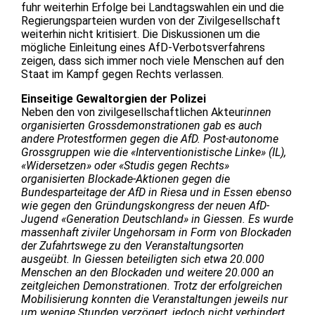
fuhr weiterhin Erfolge bei Landtagswahlen ein und die
Regierungsparteien wurden von der Zivilgesellschaft
weiterhin nicht kritisiert. Die Diskussionen um die
mögliche Einleitung eines AfD-Verbotsverfahrens
zeigen, dass sich immer noch viele Menschen auf den
Staat im Kampf gegen Rechts verlassen.
Einseitige Gewaltorgien der Polizei
Neben den von zivilgesellschaftlichen Akteur
innen
organisierten Grossdemonstrationen gab es auch
andere Protestformen gegen die AfD. Post-autonome
Grossgruppen wie die «Interventionistische Linke» (IL),
«Widersetzen» oder «Studis gegen Rechts»
organisierten Blockade-Aktionen gegen die
Bundesparteitage der AfD in Riesa und in Essen ebenso
wie gegen den Gründungskongress der neuen AfD-
Jugend «Generation Deutschland» in Giessen. Es wurde
massenhaft ziviler Ungehorsam in Form von Blockaden
der Zufahrtswege zu den Veranstaltungsorten
ausgeübt. In Giessen beteiligten sich etwa 20.000
Menschen an den Blockaden und weitere 20.000 an
zeitgleichen Demonstrationen. Trotz der erfolgreichen
Mobilisierung konnten die Veranstaltungen jeweils nur
um wenige Stunden verzögert, jedoch nicht verhindert