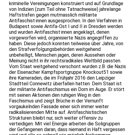
kriminelle Vereinigungen konstruiert und auf Grundlage
von Indizien (zum Teil ohne Tatnachweise) jahrelange
Haftstrafen gegen mutmasslich militante
Antifaschist·innen ausgesprochen. In den Verfahren in
Budapest sowie Antifa-Ost I und II in Dresden werden
und wurden Antifaschist·innen angeklagt, denen
vorgeworfen wird, organisierte Nazis angegriffen zu
haben. Diese jedoch konnten teilweise über Jahre, von
den Strafverfolgungsbehörden weitgehend
unbehelligt, Menschen jagen, deren Aussehen oder
Meinung nicht in ihr rechtsradikales Weltbild passten.
Vom Staat weitgehend verschont wurden z.B. die Nazis
der Eisenacher Kampfsportgruppe Knockout51 sowie
ihre Kameraden, die im Frühjahr 2016 den Leipziger
Stadtteil Connewitz überfallen hatten. Dem Staat ist
der militante Antifaschismus ein Dorn im Auge. Er stört
mit seinen Aktionen den ruhigen Weg in den
Faschismus und zeigt Brüche in der Vernunft
vorgaukelnden Fassade einer sich immer weiter
radikalisierenden Mitte auf. Antifaschistischen
Strukturen bleibt nur, sich weiter offensiv zu
verteidigen. Mit viel Energie arbeiten die Soligruppen
der Gefangenen daran, dass niemand in Haft vergessen