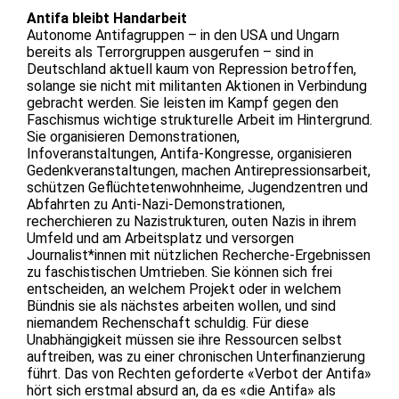
Antifa bleibt Handarbeit
Autonome Antifagruppen – in den USA und Ungarn
bereits als Terrorgruppen ausgerufen – sind in
Deutschland aktuell kaum von Repression betroffen,
solange sie nicht mit militanten Aktionen in Verbindung
gebracht werden. Sie leisten im Kampf gegen den
Faschismus wichtige strukturelle Arbeit im Hintergrund.
Sie organisieren Demonstrationen,
Infoveranstaltungen, Antifa-Kongresse, organisieren
Gedenkveranstaltungen, machen Antirepressionsarbeit,
schützen Geflüchtetenwohnheime, Jugendzentren und
Abfahrten zu Anti-Nazi-Demonstrationen,
recherchieren zu Nazistrukturen, outen Nazis in ihrem
Umfeld und am Arbeitsplatz und versorgen
Journalist*innen mit nützlichen Recherche-Ergebnissen
zu faschistischen Umtrieben. Sie können sich frei
entscheiden, an welchem Projekt oder in welchem
Bündnis sie als nächstes arbeiten wollen, und sind
niemandem Rechenschaft schuldig. Für diese
Unabhängigkeit müssen sie ihre Ressourcen selbst
auftreiben, was zu einer chronischen Unterfinanzierung
führt. Das von Rechten geforderte «Verbot der Antifa»
hört sich erstmal absurd an, da es «die Antifa» als