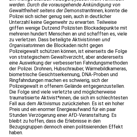
werden. Durch die vorausgehende Ankündigung von
Gewaltfreiheit seitens der Demonstrant
innen, konnte die
Polizei sich sicher genug sein, auch in deutlicher
Unterzahl keine Gegenwehr zu erwarten. Teilweise
griffen wenige Dutzend Polizisten Blockadepunkte mit
mehreren hundert Menschen an und schafften es, viele
zu verletzen. Dass beteiligte Aktivist
innen und
Organisator
innen die Blockaden nicht gegen
Polizeigewalt schützen können, ist einerseits die Folge
von strategischem Gewaltverzicht, aber andererseits
eine Auswirkung der verbesserten Fahndungsmethoden
der Polizei. Drohnen, Hubschrauber, Wärmebildkameras,
biometrische Gesichtserkennung, DNA-Proben und
Ringfahndungen machen es schwierig, sich der
Polizeigewalt in offenem Gelände entgegenzustellen.
Die Folge sind viele verletzte und möglicherweise
traumatisierte Aktivist*innen, die sich im schlechtesten
Fall aus dem Aktivismus zurückziehen. Es ist ein hoher
Preis und ein enormer Energieaufwand für ein paar
Stunden Verzögerung einer AfD-Veranstaltung. Es
bleibt zu hoffen, dass die Erlebnisse in den
Bezugsgruppen dennoch einen politisierenden Effekt
haben.