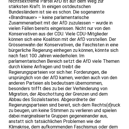
rechtsextreme Partei AfD ist auf dem Weg zur
stärksten Kraft. In einigen ostdeutschen
Bundesländern ist sie es schon. Die sogenannte
«Brandmauer» – keine parlamentarische
Zusammenarbeit mit der AfD zuzulassen – wurde in
vielen Fällen bereits eingerissen. Nicht nur von den
Konservativen aus der CDU. Viele CDU-Mitglieder
können sich eine Koalition mit der AfD vorstellen. Der
Grössenwahn der Konservativen, die Faschisten in eine
bürgerliche Regierung einhegen zu können, könnte sich
nach fast 100 Jahren wiederholen. Im
parlamentarischen Bereich setzt die AfD viele Themen
durch kleine Anfragen und treibt die
Regierungsparteien vor sich her. Forderungen, die
ursprünglich von der AfD kamen, werden auch von den
anderen Parteien als bedeutsam übernommen,
besonders trifft dies zu bei der Verhinderung von
Migration, der Abschottung der Grenzen und dem
Abbau des Sozialstaates. Abgeordnete der
Regierungsparteien sind bereit, sich dem Rechts(d)ruck
zu beugen, um keine Stimmen zu verlieren und spielen
dabei marginalisierte Gruppen gegeneinander aus,
anstatt sich tatsächlichen Problemen wie der
Klimakrise, dem aufkommenden Faschismus oder dem