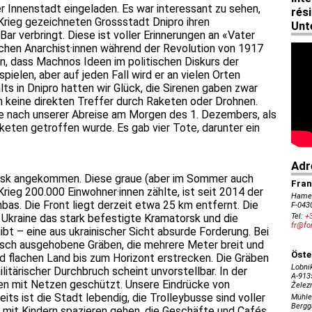
r Innenstadt eingeladen. Es war interessant zu sehen,
Krieg gezeichneten Grossstadt Dnipro ihren
ar verbringt. Diese ist voller Erinnerungen an «Vater
schen Anarchist·innen während der Revolution von 1917
n, dass Machnos Ideen im politischen Diskurs der
pielen, aber auf jeden Fall wird er an vielen Orten
ts in Dnipro hatten wir Glück, die Sirenen gaben zwar
en keine direkten Treffer durch Raketen oder Drohnen.
e nach unserer Abreise am Morgen des 1. Dezembers, als
aketen getroffen wurde. Es gab vier Tote, darunter ein
orsk angekommen. Diese graue (aber im Sommer auch
Krieg 200.000 Einwohner·innen zählte, ist seit 2014 der
bas. Die Front liegt derzeit etwa 25 km entfernt. Die
 Ukraine das stark befestigte Kramatorsk und die
t – eine aus ukrainischer Sicht absurde Forderung. Bei
risch ausgehobene Gräben, die mehrere Meter breit und
nd flachen Land bis zum Horizont erstrecken. Die Gräben
ilitärischer Durchbruch scheint unvorstellbar. In der
len mit Netzen geschützt. Unsere Eindrücke von
ts ist die Stadt lebendig, die Trolleybusse sind voller
 mit Kindern spazieren gehen, die Geschäfte und Cafés