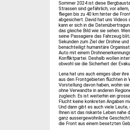
Sommer 2024 ist diese Bergbaustad
Strassen sind gefährlich, vor alle
fliegen bis zu 40 km hinter die Fr
abgesichert. David hat uns Videos 
kann er sich in die Datenübertragu
das gleiche Bild wie sie sehen. We
seine Passagiere das Fahrzeug blit
Sekunden zum Ziel der Drohne und 
benachteiligt humanitäre Organisa
Auto mit einem Drohnenerkennungs-
Konfliktpartei. Deshalb wollen inte
obwohl sie die Sicherheit der Eva
Lena hat uns auch einiges über ihr
aus den Frontgebieten flüchten in W
Vorstellung davon haben, wohin si
ohne Verwandte in anderen Regionen
zugleich. Es ist weiterhin ein gro
Flucht keine konkreten Angaben ma
Und dann gibt es auch viele Leute, 
Ihnen ist das riskante Leben nahe d
ganz aussergewöhnliche Geschichten
die Front aus einem besetzten Gebie