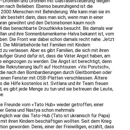
V-Drohnen und Drohnen mit Glasfasersteuerung fliegen
en nach Belieben. Ebenso beunruhigend ist die
2000 Menschen mit Behinderung. Wie kann man sie im
ahr besteht darin, dass man sich, wenn man in einer
 daran gewöhnt und den Detonationen kaum noch
4 das benachbarte Drouzhkivka besucht. Bis damals war
zellan und ihre Sonnenblumenkerne-Halva bekannt ist, vom
ben. Die Front war dabei schon damals recht nahe. Jetzt
. Die Militärbehörde hat Familien mit Kindern
u verlassen. Aber es gibt Familien, die sich mit ihren
häufiger Grund dafür ist, dass die Väter Angst haben, am
e eingezogen zu werden. Die Angst ist berechtigt, denn
die Rekrutierung läuft auf Hochtouren. «Vsi Porutsch»,
 die nach den Bombardierungen durch Gleitbomben oder
tenen Fenster mit OSB-Platten verschliessen. Ältere
 die Hilfe kostenlos ist. Svitlana und ihr Team freuen
d, es gibt jede Menge zu tun und sie betreuen die Leute,
ne.
re Freunde vom «Tato Hub» wieder getroffen, einer
t der Genia und Nastya schon mehrmals
glich war das Tato-Hub (Tato ist ukrainisch für Papa)
 mit ihren Kindern beschäftigen wollten. Seit dem Krieg
ion geworden. Denis, einer der Freiwilligen, erzählt, dass