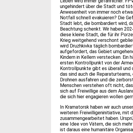
Leben wird immer gefährlicher: FP
ungehindert über die Stadt und töt
Anwesenheit von immer noch etwa 
Notfall schnell evakuieren? Die Gef
Stadt lebt, die bombardiert wird,
Beachtung schenkt. Wir haben 202
diese kleine Stadt, die für ihr Por
Krieg weitgehend verschont geblie
wird Druzhkivka täglich bombardiert
aufgefordert, das Gebiet umgehend z
Kindern in Kellern verstecken. Ein 
ersten Kontrollpunkt von der Arme
Kontrollpunkte gibt es überall und 
das sind auch die Reparaturteams,
Drohnen ausfahren und die zerbors
Menschen verstehen oft nicht, dass
sich auf Freiwillige aus dem Auslan
die sich hier engagieren wollen ger
In Kramatorsk haben wir auch unse
weiteren Freiwilligeninitiative, mi
zusammengearbeitet haben. Ursprün
eine Idee von Vätern, die sich mehr
ist daraus eine humanitäre Organisat