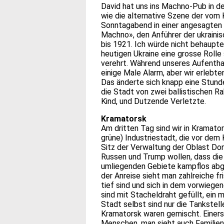
David hat uns ins Machno-Pub in de
wie die alternative Szene der vom 
Sonntagabend in einer angesagten B
Machno», den Anführer der ukraini
bis 1921. Ich würde nicht behaupte
heutigen Ukraine eine grosse Rolle s
verehrt. Während unseres Aufenthal
einige Male Alarm, aber wir erlebt
Das änderte sich knapp eine Stund
die Stadt von zwei ballistischen R
Kind, und Dutzende Verletzte.
Kramatorsk
Am dritten Tag sind wir in Kramat
grüne) Industriestadt, die vor dem 
Sitz der Verwaltung der Oblast Don
Russen und Trump wollen, dass die
umliegenden Gebiete kampflos abgib
der Anreise sieht man zahlreiche f
tief sind und sich in dem vorwiege
sind mit Stacheldraht gefüllt, ein m
Stadt selbst sind nur die Tankstel
Kramatorsk waren gemischt. Einersei
Menschen, man sieht auch Familien