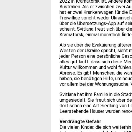
2022 in Kramatorsk ist. Andere ko
Australien. Als er zwischen zwei A
hat er zwei Krankenwagen für die E
Freiwillige spricht weder Ukrainis
über die Übersetzungs-App auf sei
scheint. Svitlana freut sich über 
Kramatorsk; einmal monatlich finde
Als sie über die Evakuierung älte
Westen der Ukraine spricht, sieht ma
jeder Person eine persönliche Gesch
alles gut läuft, dass sich diese 
Kultur willkommen und wohl fühlen
Abreise. Es gibt Menschen, die wä
haben, sie benötigen Hilfe, um ne
vor allem bei der Wohnungssuche. V
Svitlana hat ihre Familie in die St
umgesiedelt. Sie freut sich über d
dort schon eine Art Siedlung von Le
Leerstehende Häuser wurden renovi
Verdrängte Gefahr
Die vielen Kinder, die sich weiterhi