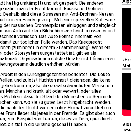
t heftig umkämpft) und ist gesperrt. Die anderen
m, je näher man der Front kommt. Russische Drohnen
ont. Deshalb sind diese Strassen mit Anti-Drohnen-Netzen
auf seinem Handy gezeigt. Mit einer speziellen Software
ng der russischen Drohnenpiloten einloggen und zeitgleich
nn sein Auto auf dem Bildschirm erscheint, müssen er und
zschnell verlassen. Das Auto könnte innerhalb von
damit zur tödlichen Falle werden. Das Kriegsrecht
tionen (zumindest in diesem Zusammenhang). Wenn ein
 oder Störsystem ausgestattet ist, gilt es als
rnationale Organisationen solche Geräte nicht finanzieren,
kuierungsteams deutlich erhöhen würden.
e Arbeit in den Durchgangszentren berichtet. Die Leute
ellen, und zuletzt flüchten meist diejenigen, die keine
e gehen könnten, also die sozial schwächsten Menschen
. Manche sind krank, alt oder verwirrt, oder alles
sses Problem, dass der Staat den Menschen zu Beginn der
chen kann, wo sie zu guter Letzt hingebracht werden.
die nach der Flucht wieder in ihre Heimat zurückkehren:
er Front lieber als jenes in der Fremde. Es gibt aber auch
, zum Beispiel von Leuten, die es zu Fuss, quer durch
t, bis tief in die Ukraine geschafft haben.