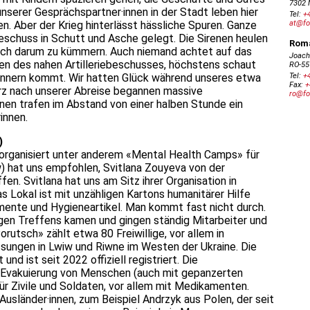
serer Gesprächspartner·innen in der Stadt leben hier
 Aber der Krieg hinterlässt hässliche Spuren. Ganze
schuss in Schutt und Asche gelegt. Die Sirenen heulen
ich darum zu kümmern. Auch niemand achtet auf das
en des nahen Artilleriebeschusses, höchstens schaut
Donnern kommt. Wir hatten Glück während unseres etwa
rz nach unserer Abreise begannen massive
en trafen im Abstand von einer halben Stunde ein
innen.
)
 organisiert unter anderem «Mental Health Camps» für
) hat uns empfohlen, Svitlana Zouyeva von der
fen. Svitlana hat uns am Sitz ihrer Organisation in
 Lokal ist mit unzähligen Kartons humanitärer Hilfe
amente und Hygieneartikel. Man kommt fast nicht durch.
en Treffens kamen und gingen ständig Mitarbeiter und
orutsch» zählt etwa 80 Freiwillige, vor allem in
ssungen in Lwiw und Riwne im Westen der Ukraine. Die
d ist seit 2022 offiziell registriert. Die
ie Evakuierung von Menschen (auch mit gepanzerten
ür Zivile und Soldaten, vor allem mit Medikamenten.
 Ausländer·innen, zum Beispiel Andrzyk aus Polen, der seit