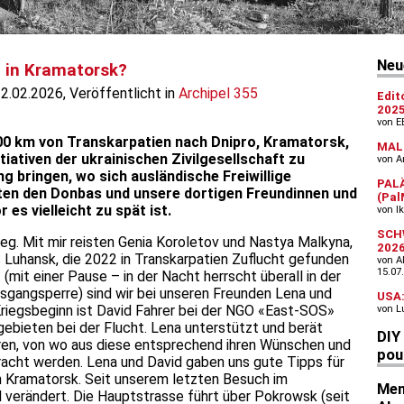
h in Kramatorsk?
12.02.2026, Veröffentlicht in
Archipel 355
00 km von Transkarpatien nach Dnipro, Kramatorsk,
iativen der ukrainischen Zivilgesellschaft zu
ng bringen, wo sich ausländische Freiwillige
ten den Donbas und unsere dortigen Freundinnen und
es vielleicht zu spät ist.
eg. Mit mir reisten Genia Koroletov und Nastya Malkyna,
us Luhansk, die 2022 in Transkarpatien Zuflucht gefunden
(mit einer Pause – in der Nacht herrscht überall in der
usgangsperre) sind wir bei unseren Freunden Lena und
 Kriegsbeginn ist David Fahrer bei der NGO «East-SOS»
gebieten bei der Flucht. Lena unterstützt und berät
ren, von wo aus diese entsprechend ihren Wünschen und
racht werden. Lena und David gaben uns gute Tipps für
h Kramatorsk. Seit unserem letzten Besuch im
 verändert. Die Hauptstrasse führt über Pokrowsk (seit