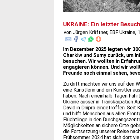
UKRAINE: Ein letzter Besuc
von Jürgen Kräftner, EBF Ukraine, 
Im Dezember 2025 legten wir 30
Charkiw und Sumy zurück, um Init
besuchen. Wir wollten in Erfahru
engagieren können. Und wir woll
Freunde noch einmal sehen, bevor 
Zu dritt machten wir uns auf den W
eine Künstlerin und ein Künstler a
haben. Nach eineinhalb Tagen Fahrt 
Ukraine ausser in Transkarpatien A
David in Dnipro eingetroffen. Seit
und hilft Menschen aus allen Front
Flüchtlinge in den Durchgangszent
Möglichkeiten an sichere Orte geb
die Fortsetzung unserer Reise nac
Frühsommer 2024 hat sich dort viel