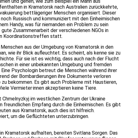
mmen und gehen, wie zum Beispiel ein Mann aus
ufenthalten in Kramatorsk nach Australien zurückkehrte,
vakuierung bettlägeriger Menschen organisiert. Dieser
ch noch Russisch und kommuniziert mit den Einheimischen
nem Handy, was für niemanden ein Problem zu sein
die gute Zusammenarbeit der verschiedenen NGOs in
n Koordinationstreffen statt.
rer Menschen aus der Umgebung von Kramatorsk in den
n, wie ihr Blick aufleuchtet. Es scheint, als kenne sie zu
ichte. Für sie ist es wichtig, dass auch nach der Flucht
Menschen in einer unbekannten Umgebung und fremden
. Eine Psychologin betreut die Menschen während ihrer
hrend der Bombardierungen ihre Dokumente verloren
ue zu bekommen. Es gibt auch Probleme mit Haustieren,
iele Vermieter·innen akzeptieren keine Tiere.
adt Chmelnyzkyj im westlichen Zentrum der Ukraine
en freundlichen Empfang durch die Einheimischen. Es gibt
uten aus Kramatorsk, auch dies ist hilfreich.
ert, um die Geflüchteten unterzubringen.
n in Kramatorsk aufhalten, bereiten Svitlana Sorgen. Das