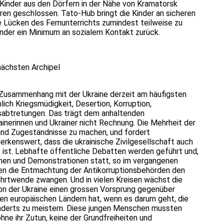
e Kinder aus den Dörfern in der Nähe von Kramatorsk
ren geschlossen. Tato-Hub bringt die Kinder an sicheren
e Lücken des Fernunterrichts zumindest teilweise zu
Kinder ein Minimum an sozialem Kontakt zurück.
nächsten Archipel
m Zusammenhang mit der Ukraine derzeit am häufigsten
ich Kriegsmüdigkeit, Desertion, Korruption,
sabtretungen. Das trägt dem anhaltenden
inerinnen und Ukrainer nicht Rechnung. Die Mehrheit der
land Zugeständnisse zu machen, und fordert
erkenswert, dass die ukrainische Zivilgesellschaft auch
 ist. Lebhafte öffentliche Debatten werden geführt und,
onen und Demonstrationen statt, so im vergangenen
n die Entmachtung der Antikorruptionsbehörden den
ehrtwende zwangen. Und in vielen Kreisen wächst die
ion der Ukraine einen grossen Vorsprung gegenüber
ren europäischen Ländern hat, wenn es darum geht, die
nderts zu meistern. Diese jungen Menschen mussten
hne ihr Zutun, keine der Grundfreiheiten und