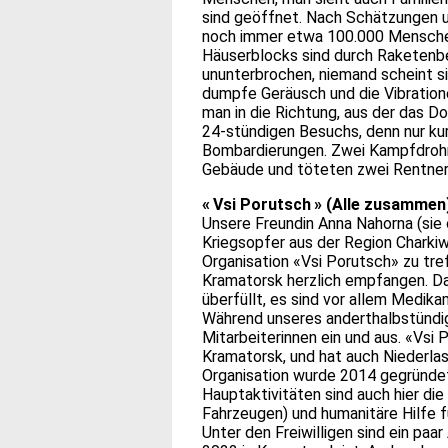
sind geöffnet. Nach Schätzungen un
noch immer etwa 100.000 Menschen.
Häuserblocks sind durch Raketenbe
ununterbrochen, niemand scheint s
dumpfe Geräusch und die Vibration
man in die Richtung, aus der das 
24-stündigen Besuchs, denn nur ku
Bombardierungen. Zwei Kampfdrohn
Gebäude und töteten zwei Rentner
« Vsi Porutsch » (Alle zusammen
Unsere Freundin Anna Nahorna (sie
Kriegsopfer aus der Region Charkiw
Organisation «Vsi Porutsch» zu tref
Kramatorsk herzlich empfangen. Das
überfüllt, es sind vor allem Medik
Während unseres anderthalbstündig
Mitarbeiterinnen ein und aus. «Vsi P
Kramatorsk, und hat auch Niederla
Organisation wurde 2014 gegründet un
Hauptaktivitäten sind auch hier d
Fahrzeugen) und humanitäre Hilfe f
Unter den Freiwilligen sind ein paar