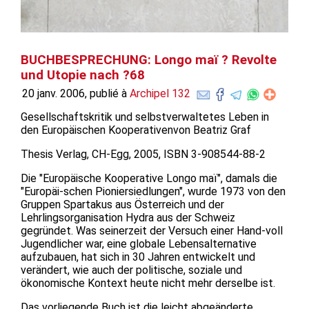
BUCHBESPRECHUNG: Longo maï ? Revolte
und Utopie nach ?68
20 janv. 2006, publié à
Archipel 132
Gesellschaftskritik und selbstverwaltetes Leben in
den Europäischen Kooperativenvon Beatriz Graf
Thesis Verlag, CH-Egg, 2005, ISBN 3-908544-88-2
Die "Europäische Kooperative Longo maï", damals die
"Europäi-schen Pioniersiedlungen", wurde 1973 von den
Gruppen Spartakus aus Österreich und der
Lehrlingsorganisation Hydra aus der Schweiz
gegründet. Was seinerzeit der Versuch einer Hand-voll
Jugendlicher war, eine globale Lebensalternative
aufzubauen, hat sich in 30 Jahren entwickelt und
verändert, wie auch der politische, soziale und
ökonomische Kontext heute nicht mehr derselbe ist.
Das vorliegende Buch ist die leicht abgeänderte