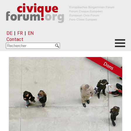
DE
|
FR
|
EN
Contact