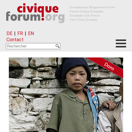
DE
|
FR
|
EN
Contact