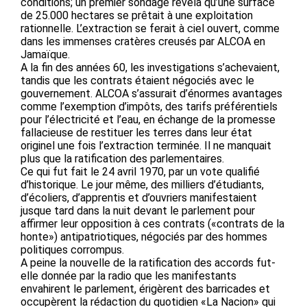
conditions; un premier sondage révéla qu’une surface
de 25.000 hectares se prêtait à une exploitation
rationnelle. L’extraction se ferait à ciel ouvert, comme
dans les immenses cratères creusés par ALCOA en
Jamaïque.
A la fin des années 60, les investigations s’achevaient,
tandis que les contrats étaient négociés avec le
gouvernement. ALCOA s’assurait d’énormes avantages
comme l’exemption d’impôts, des tarifs préférentiels
pour l’électricité et l’eau, en échange de la promesse
fallacieuse de restituer les terres dans leur état
originel une fois l’extraction terminée. Il ne manquait
plus que la ratification des parlementaires.
Ce qui fut fait le 24 avril 1970, par un vote qualifié
d’historique. Le jour même, des milliers d’étudiants,
d’écoliers, d’apprentis et d’ouvriers manifestaient
jusque tard dans la nuit devant le parlement pour
affirmer leur opposition à ces contrats («contrats de la
honte») antipatriotiques, négociés par des hommes
politiques corrompus.
A peine la nouvelle de la ratification des accords fut-
elle donnée par la radio que les manifestants
envahirent le parlement, érigèrent des barricades et
occupèrent la rédaction du quotidien «La Nacion» qui