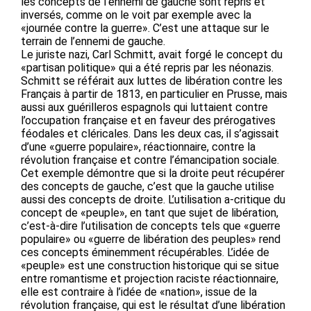
les concepts de l’ennemi de gauche sont repris et
inversés, comme on le voit par exemple avec la
«journée contre la guerre». C’est une attaque sur le
terrain de l’ennemi de gauche.
Le juriste nazi, Carl Schmitt, avait forgé le concept du
«partisan politique» qui a été repris par les néonazis.
Schmitt se référait aux luttes de libération contre les
Français à partir de 1813, en particulier en Prusse, mais
aussi aux guérilleros espagnols qui luttaient contre
l’occupation française et en faveur des prérogatives
féodales et cléricales. Dans les deux cas, il s’agissait
d’une «guerre populaire», réactionnaire, contre la
révolution française et contre l’émancipation sociale.
Cet exemple démontre que si la droite peut récupérer
des concepts de gauche, c’est que la gauche utilise
aussi des concepts de droite. L’utilisation a-critique du
concept de «peuple», en tant que sujet de libération,
c’est-à-dire l’utilisation de concepts tels que «guerre
populaire» ou «guerre de libération des peuples» rend
ces concepts éminemment récupérables. L’idée de
«peuple» est une construction historique qui se situe
entre romantisme et projection raciste réactionnaire,
elle est contraire à l’idée de «nation», issue de la
révolution française, qui est le résultat d’une libération