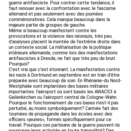
guerre antifasciste. Pour contrer cette tendance, il
faut renouer avec la confrontation avec le fascisme
allemand et pas seulement avec des journées
commémoratives. Cela manque beaucoup dans la
majeure partie de groupes de gauche.
Même si beaucoup manifestent contre les
provocations et la violence des néonazis, très peu
d’analyses placent la montée de l’extrême droite dans
un contexte social. La militarisation de la politique
intérieure allemande, comme lors des manifestations
antifascistes à Dresde, ne fait que très peu de bruit.
Pourquoi?
C’est vrai que c’est étonnant. La manifestation contre
les nazis à Dortmund en septembre est en train d’être
préparée avec beaucoup de soin. En Rhénanie-du Nord-
Westphalie sont implantées des bases militaires
importantes: l’aéroport où sont basés les AWACS3 à
Geilenkirchen ou l’aéroport central de Cologne-Wahn.
Pourquoi le fonctionnement de ces bases n’est-il pas
perturbé, au moins symboliquement? L’armée fait des
tournées de propagande dans les écoles avec des
officiers «jeunes», formés spécifiquement pour ce
travail. Pourquoi ces partisans de la guerre peuvent-ils
poursuivre leurs activités en toute tranquillité? Des