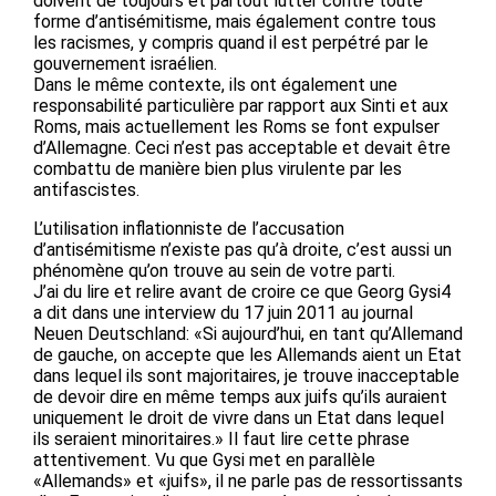
doivent de toujours et partout lutter contre toute
forme d’antisémitisme, mais également contre tous
les racismes, y compris quand il est perpétré par le
gouvernement israélien.
Dans le même contexte, ils ont également une
responsabilité particulière par rapport aux Sinti et aux
Roms, mais actuellement les Roms se font expulser
d’Allemagne. Ceci n’est pas acceptable et devait être
combattu de manière bien plus virulente par les
antifascistes.
L’utilisation inflationniste de l’accusation
d’antisémitisme n’existe pas qu’à droite, c’est aussi un
phénomène qu’on trouve au sein de votre parti.
J’ai du lire et relire avant de croire ce que Georg Gysi4
a dit dans une interview du 17 juin 2011 au journal
Neuen Deutschland: «Si aujourd’hui, en tant qu’Allemand
de gauche, on accepte que les Allemands aient un Etat
dans lequel ils sont majoritaires, je trouve inacceptable
de devoir dire en même temps aux juifs qu’ils auraient
uniquement le droit de vivre dans un Etat dans lequel
ils seraient minoritaires.» Il faut lire cette phrase
attentivement. Vu que Gysi met en parallèle
«Allemands» et «juifs», il ne parle pas de ressortissants