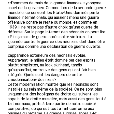
«d’hommes de main de la grande finance», synonyme
usuel de la «juiverie». Comme lors de la seconde guerre
mondiale, ce seraient les Etats-Unis, dominés par la
finance internationale, qui auraient mené une guerre
offensive contre le reste du monde, et comme en
1939, il ne reste pas d’autre choix qu’une guerre de
défense. Sur la page Internet des néonazis on peut lire:
«Plus jamais de guerre après notre victoire». La
«journée contre la guerre» des néonazis doit donc être
comprise comme une déclaration de guerre ouverte.
L’apparence extérieure des néonazis évolue.
Auparavant, le milieu était dominé par des esprits
plutôt simplistes, au look skinhead, tandis
qu’aujourd’hui, on trouve des gens qui ont l’air bien
intégrés. Quels sont les dangers de cette
«modernisation» des nazis?
Cette modernisation montre que les néonazis sont
installés au sein même de la société. Ce ne sont plus
uniquement des hooligans de droite qui suivent les
appels de la droite musclée, mais aussi des gens tout à
fait normaux, prêts à faire partie de notre société
compétitive, ce qui est tout à fait conforme aux
origines du nazisme. La grande surprise, après 1945,