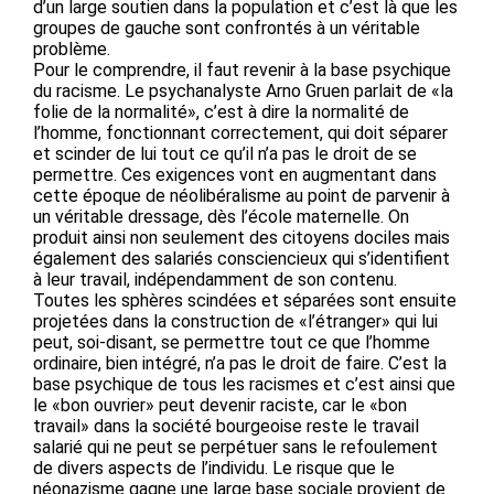
d’un large soutien dans la population et c’est là que les
groupes de gauche sont confrontés à un véritable
problème.
Pour le comprendre, il faut revenir à la base psychique
du racisme. Le psychanalyste Arno Gruen parlait de «la
folie de la normalité», c’est à dire la normalité de
l’homme, fonctionnant correctement, qui doit séparer
et scinder de lui tout ce qu’il n’a pas le droit de se
permettre. Ces exigences vont en augmentant dans
cette époque de néolibéralisme au point de parvenir à
un véritable dressage, dès l’école maternelle. On
produit ainsi non seulement des citoyens dociles mais
également des salariés consciencieux qui s’identifient
à leur travail, indépendamment de son contenu.
Toutes les sphères scindées et séparées sont ensuite
projetées dans la construction de «l’étranger» qui lui
peut, soi-disant, se permettre tout ce que l’homme
ordinaire, bien intégré, n’a pas le droit de faire. C’est la
base psychique de tous les racismes et c’est ainsi que
le «bon ouvrier» peut devenir raciste, car le «bon
travail» dans la société bourgeoise reste le travail
salarié qui ne peut se perpétuer sans le refoulement
de divers aspects de l’individu. Le risque que le
néonazisme gagne une large base sociale provient de