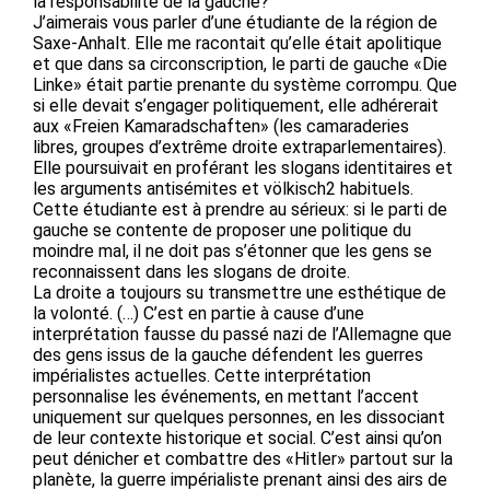
la responsabilité de la gauche?
J’aimerais vous parler d’une étudiante de la région de
Saxe-Anhalt. Elle me racontait qu’elle était apolitique
et que dans sa circonscription, le parti de gauche «Die
Linke» était partie prenante du système corrompu. Que
si elle devait s’engager politiquement, elle adhérerait
aux «Freien Kamaradschaften» (les camaraderies
libres, groupes d’extrême droite extraparlementaires).
Elle poursuivait en proférant les slogans identitaires et
les arguments antisémites et völkisch2 habituels.
Cette étudiante est à prendre au sérieux: si le parti de
gauche se contente de proposer une politique du
moindre mal, il ne doit pas s’étonner que les gens se
reconnaissent dans les slogans de droite.
La droite a toujours su transmettre une esthétique de
la volonté. (…) C’est en partie à cause d’une
interprétation fausse du passé nazi de l’Allemagne que
des gens issus de la gauche défendent les guerres
impérialistes actuelles. Cette interprétation
personnalise les événements, en mettant l’accent
uniquement sur quelques personnes, en les dissociant
de leur contexte historique et social. C’est ainsi qu’on
peut dénicher et combattre des «Hitler» partout sur la
planète, la guerre impérialiste prenant ainsi des airs de