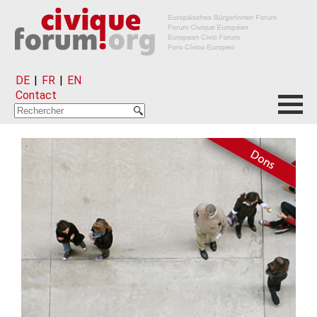
DE
|
FR
|
EN
Contact