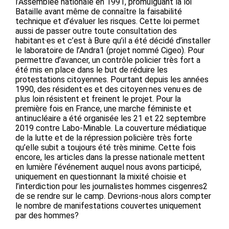
l’Assemblée nationale en 1991, promulguant la loi
Bataille avant même de connaître la faisabilité
technique et d’évaluer les risques. Cette loi permet
aussi de passer outre toute consultation des
habitant·es et c’est à Bure qu’il a été décidé d’installer
le laboratoire de l’Andra1 (projet nommé Cigeo). Pour
permettre d’avancer, un contrôle policier très fort a
été mis en place dans le but de réduire les
protestations citoyennes. Pourtant depuis les années
1990, des résident·es et des citoyen·nes venu·es de
plus loin résistent et freinent le projet. Pour la
première fois en France, une marche féministe et
antinucléaire a été organisée les 21 et 22 septembre
2019 contre Labo-Minable. La couverture médiatique
de la lutte et de la répression policière très forte
qu’elle subit a toujours été très minime. Cette fois
encore, les articles dans la presse nationale mettent
en lumière l’événement auquel nous avons participé,
uniquement en questionnant la mixité choisie et
l’interdiction pour les journalistes hommes cisgenres2
de se rendre sur le camp. Devrions-nous alors compter
le nombre de manifestations couvertes uniquement
par des hommes?