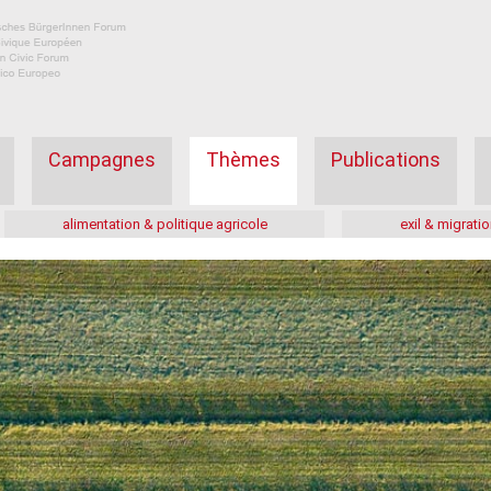
Campagnes
Thèmes
Publications
alimentation & politique agricole
exil & migratio