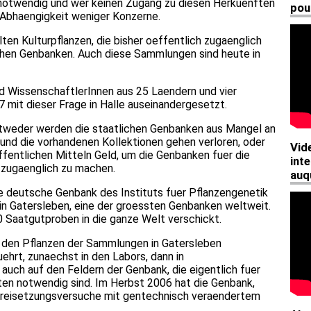
 notwendig und wer keinen Zugang zu diesen Herkuenften
r Abhaengigkeit weniger Konzerne.
en Kulturpflanzen, die bisher oeffentlich zugaenglich
ichen Genbanken. Auch diese Sammlungen sind heute in
d WissenschaftlerInnen aus 25 Laendern und vier
 mit dieser Frage in Halle auseinandergesetzt.
ntweder werden die staatlichen Genbanken aus Mangel an
 und die vorhandenen Kollektionen gehen verloren, oder
ffentlichen Mitteln Geld, um die Genbanken fuer die
 zugaenglich zu machen.
die deutsche Genbank des Instituts fuer Pflanzengenetik
in Gatersleben, eine der groessten Genbanken weltweit.
00 Saatgutproben in die ganze Welt verschickt.
 den Pflanzen der Sammlungen in Gatersleben
hrt, zunaechst in den Labors, dann in
uch auf den Feldern der Genbank, die eigentlich fuer
ten notwendig sind. Im Herbst 2006 hat die Genbank,
 Freisetzungsversuche mit gentechnisch veraendertem