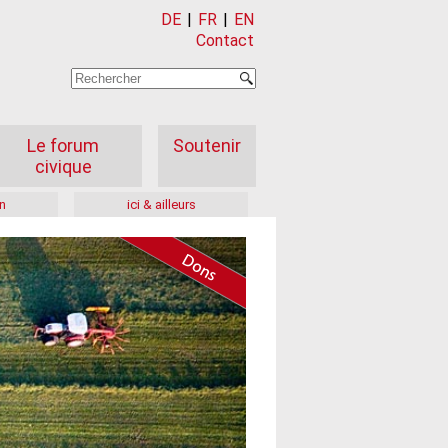
DE
|
FR
|
EN
Contact
Le forum
Soutenir
civique
n
ici & ailleurs