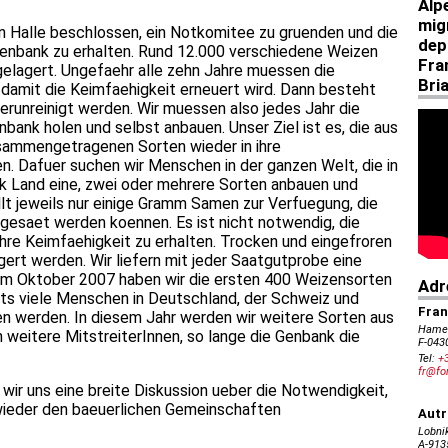
in Halle beschlossen, ein Notkomitee zu gruenden und die
enbank zu erhalten. Rund 12.000 verschiedene Weizen
 gelagert. Ungefaehr alle zehn Jahre muessen die
amit die Keimfaehigkeit erneuert wird. Dann besteht
verunreinigt werden. Wir muessen also jedes Jahr die
ank holen und selbst anbauen. Unser Ziel ist es, die aus
sammengetragenen Sorten wieder in ihre
n. Dafuer suchen wir Menschen in der ganzen Welt, die in
k Land eine, zwei oder mehrere Sorten anbauen und
lt jeweils nur einige Gramm Samen zur Verfuegung, die
gesaet werden koennen. Es ist nicht notwendig, die
hre Keimfaehigkeit zu erhalten. Trocken und eingefroren
agert werden. Wir liefern mit jeder Saatgutprobe eine
Im Oktober 2007 haben wir die ersten 400 Weizensorten
its viele Menschen in Deutschland, der Schweiz und
en werden. In diesem Jahr werden wir weitere Sorten aus
weitere MitstreiterInnen, so lange die Genbank die
n wir uns eine breite Diskussion ueber die Notwendigkeit,
 wieder den baeuerlichen Gemeinschaften