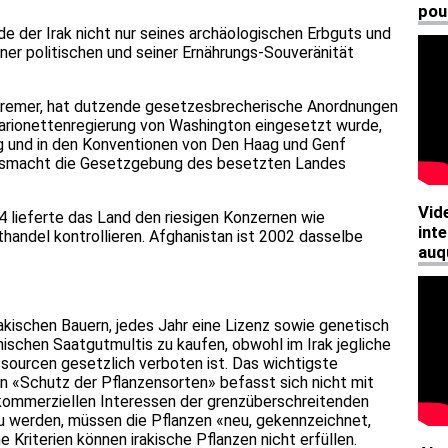
de der Irak nicht nur seines archäologischen Erbguts und
iner politischen und seiner Ernährungs-Souveränität
 Bremer, hat dutzende gesetzesbrecherische Anordnungen
arionettenregierung von Washington eingesetzt wurde,
ng und in den Konventionen von Den Haag und Genf
ngsmacht die Gesetzgebung des besetzten Landes
 lieferte das Land den riesigen Konzernen wie
handel kontrollieren. Afghanistan ist 2002 dasselbe
rakischen Bauern, jedes Jahr eine Lizenz sowie genetisch
ischen Saatgutmultis zu kaufen, obwohl im Irak jegliche
ssourcen gesetzlich verboten ist. Das wichtigste
 «Schutz der Pflanzensorten» befasst sich nicht mit
 kommerziellen Interessen der grenzüberschreitenden
 zu werden, müssen die Pflanzen «neu, gekennzeichnet,
e Kriterien können irakische Pflanzen nicht erfüllen.