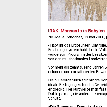
IRAK: Monsanto in Babylon
de Joëlle Pénochet, 19 mai 2008, 
«Habt ihr das Erdöl unter Kontrolle
Ernährungssystem habt ihr die Völke
wurde zum Programm der Besatzer i
von den multinationalen Landwirts
Vor mehr als zehntausend Jahren 
erfunden und ein raffiniertes Bew
Die außerordentlich fruchtbare S
ideale Bedingungen für den Getreid
entdeckt. Hier kultivierte man fas
Dattelpalmen, die andere Lebensqu
Schutz.
«Die Samen der
Demokratie»*