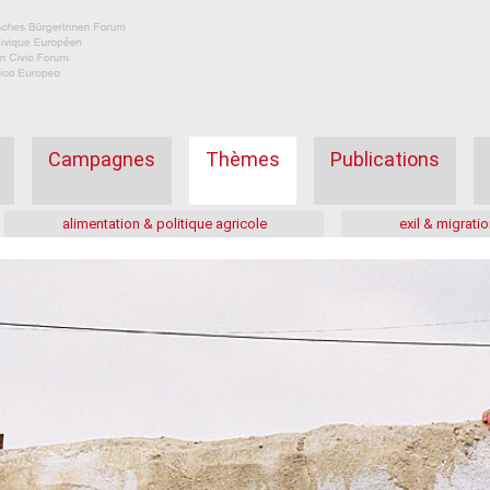
Campagnes
Thèmes
Publications
alimentation & politique agricole
exil & migratio