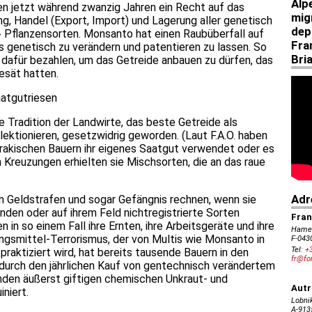
en jetzt während zwanzig Jahren ein Recht auf das
, Handel (Export, Import) und Lagerung aller genetisch
 Pflanzensorten. Monsanto hat einen Raubüberfall auf
 genetisch zu verändern und patentieren zu lassen. So
 dafür bezahlen, um das Getreide anbauen zu dürfen, das
esät hatten.
aatgutriesen
e Tradition der Landwirte, das beste Getreide als
lektionieren, gesetzwidrig geworden. (Laut F.A.O. haben
irakischen Bauern ihr eigenes Saatgut verwendet oder es
Kreuzungen erhielten sie Mischsorten, die an das raue
 Geldstrafen und sogar Gefängnis rechnen, wenn sie
den oder auf ihrem Feld nichtregistrierte Sorten
n so einem Fall ihre Ernten, ihre Arbeitsgeräte und ihre
ungsmittel-Terrorismus, der von Multis wie Monsanto in
, praktiziert wird, hat bereits tausende Bauern in den
durch den jährlichen Kauf von gentechnisch verändertem
den äußerst giftigen chemischen Unkraut- und
iniert.