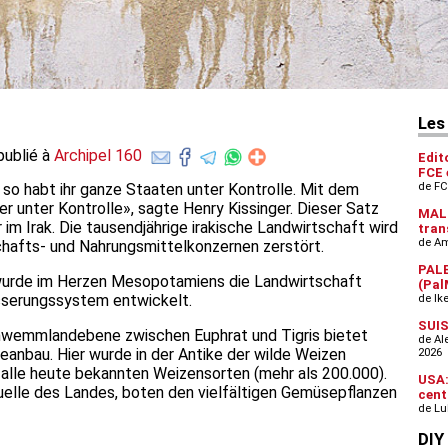
publié à
Archipel 160
, so habt ihr ganze Staaten unter Kontrolle. Mit dem
r unter Kontrolle», sagte Henry Kissinger. Dieser Satz
m Irak. Die tausendjährige irakische Landwirtschaft wird
chafts- und Nahrungsmittelkonzernen zerstört.
wurde im Herzen Mesopotamiens die Landwirtschaft
ässerungssystem entwickelt.
chwemmlandebene zwischen Euphrat und Tigris bietet
eanbau. Hier wurde in der Antike der wilde Weizen
t alle heute bekannten Weizensorten (mehr als 200.000).
elle des Landes, boten den vielfältigen Gemüsepflanzen