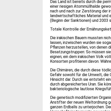
Das Land ist bereits durch die pe
einer riesigen Atommüllhalde gewo
nach und nach zur Zerstörung der 
landwirtschaftliches Material und
(Beginn der Sanktionen) und 2003 s
Totale Kontrolle der Ernährungske
Die irakischen Bauern mussten nich
lassen, inzwischen wurden sie sog
Pflanzen herzustellen, von denen di
Besatzungstruppen: So müssen sie 
eignen; ein dem irakischen Volk vö
Konsorten profitieren davon. Währe
Die Chimären, die durch diese tödl
Gefahr sowohl für die Umwelt, die G
Hinsicht dar. Durch sie entsteht
durch abgereichertes Uran. Sie kön
bakteriologische lautlose Kriegsf
Die genetisch modifizierten Organ
Anstifter der neuen Weltordnung g
ganzen Erdballs zu unterjochen. De