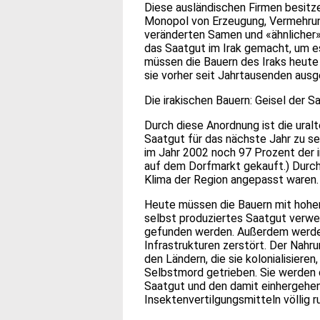
Diese ausländischen Firmen besitz
Monopol von Erzeugung, Vermehrung
veränderten Samen und «ähnlicher»
das Saatgut im Irak gemacht, um es
müssen die Bauern des Iraks heute
sie vorher seit Jahrtausenden ausg
Die irakischen Bauern: Geisel der S
Durch diese Anordnung ist die uralt
Saatgut für das nächste Jahr zu se
im Jahr 2002 noch 97 Prozent der 
auf dem Dorfmarkt gekauft.) Durch 
Klima der Region angepasst waren.
Heute müssen die Bauern mit hohen
selbst produziertes Saatgut verwen
gefunden werden. Außerdem werden i
Infrastrukturen zerstört. Der Nahr
den Ländern, die sie kolonialisieren
Selbstmord getrieben. Sie werden 
Saatgut und den damit einhergehen
Insektenvertilgungsmitteln völlig ru