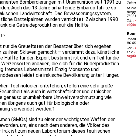
rmanenten Bombardierungen mit Uranmunition seit 1991 zu
rden. Auch das 13 Jahre anhaltende Embargo führte so
irakischen Landwirtschaft. Das Bewässerungssystem,
 etliche Dattelpalmen wurden vernichtet. Zwischen 1990
ank die Getreideproduktion auf die Hälfte.
tte
t nur die Greueltaten der Besatzer über sich ergehen
ar zu ihren Sklaven gemacht – verdammt dazu, künstliche
e Hälfte für den Export bestimmt ist und ein Teil für die
Weizensorten anbauen, die sich für die Nudelproduktion
llig fremdes Lebensmittel. Einzig Monsanto und
nddessen leidet die irakische Bevölkerung unter Hunger.
ichen Technologien entstehen, stellen eine sehr große
esundheit als auch in wirtschaftlicher und ethischer
 eine genauso unumkehrbare Umweltverschmutzung wie
nen übrigens auch gut für biologische oder
ührung verwendet werden.1
ismen (GMOs) sind zu einer der wichtigsten Waffen der
eworden, um, eins nach dem anderen, die Völker des
r Irak ist zum neuen Laboratorium dieses teuflischen