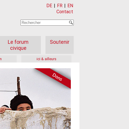
DE
|
FR
|
EN
Contact
Le forum
Soutenir
civique
n
ici & ailleurs