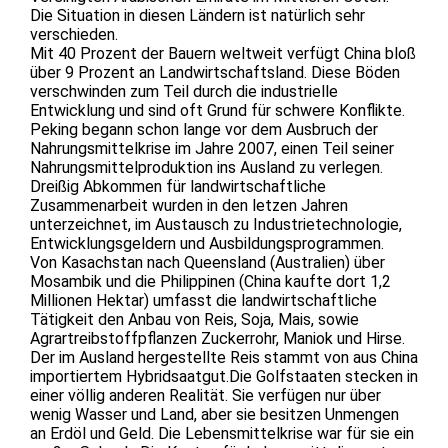
Die Situation in diesen Ländern ist natürlich sehr
verschieden.
Mit 40 Prozent der Bauern weltweit verfügt China bloß
über 9 Prozent an Landwirtschaftsland. Diese Böden
verschwinden zum Teil durch die industrielle
Entwicklung und sind oft Grund für schwere Konflikte.
Peking begann schon lange vor dem Ausbruch der
Nahrungsmittelkrise im Jahre 2007, einen Teil seiner
Nahrungsmittelproduktion ins Ausland zu verlegen.
Dreißig Abkommen für landwirtschaftliche
Zusammenarbeit wurden in den letzen Jahren
unterzeichnet, im Austausch zu Industrietechnologie,
Entwicklungsgeldern und Ausbildungsprogrammen.
Von Kasachstan nach Queensland (Australien) über
Mosambik und die Philippinen (China kaufte dort 1,2
Millionen Hektar) umfasst die landwirtschaftliche
Tätigkeit den Anbau von Reis, Soja, Mais, sowie
Agrartreibstoffpflanzen Zuckerrohr, Maniok und Hirse.
Der im Ausland hergestellte Reis stammt von aus China
importiertem Hybridsaatgut.Die Golfstaaten stecken in
einer völlig anderen Realität. Sie verfügen nur über
wenig Wasser und Land, aber sie besitzen Unmengen
an Erdöl und Geld. Die Lebensmittelkrise war für sie ein