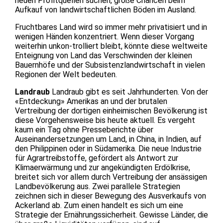
neuen Profitquellen suchen, große Chancen beim
Aufkauf von landwirtschaftlichen Böden im Ausland.
Fruchtbares Land wird so immer mehr privatisiert und in
wenigen Händen konzentriert. Wenn dieser Vorgang
weiterhin unkon-trolliert bleibt, könnte diese weltweite
Enteignung von Land das Verschwinden der kleinen
Bauernhöfe und der Subsistenzlandwirtschaft in vielen
Regionen der Welt bedeuten.
Landraub
Landraub gibt es seit Jahrhunderten. Von der
«Entdeckung» Amerikas an und der brutalen
Vertreibung der dortigen einheimischen Bevölkerung ist
diese Vorgehensweise bis heute aktuell. Es vergeht
kaum ein Tag ohne Presseberichte über
Auseinandersetzungen um Land, in China, in Indien, auf
den Philippinen oder in Südamerika. Die neue Industrie
für Agrartreibstoffe, gefördert als Antwort zur
Klimaerwärmung und zur angekündigten Erdölkrise,
breitet sich vor allem durch Vertreibung der ansässigen
Landbevölkerung aus. Zwei parallele Strategien
zeichnen sich in dieser Bewegung des Ausverkaufs von
Ackerland ab. Zum einen handelt es sich um eine
Strategie der Ernährungssicherheit. Gewisse Länder, die