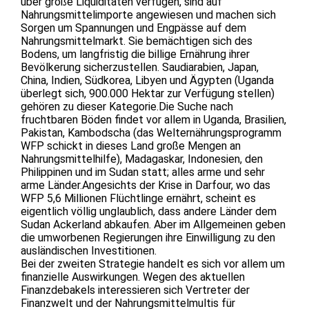
über große Liquiditäten verfügen, sind auf
Nahrungsmittelimporte angewiesen und machen sich
Sorgen um Spannungen und Engpässe auf dem
Nahrungsmittelmarkt. Sie bemächtigen sich des
Bodens, um langfristig die billige Ernährung ihrer
Bevölkerung sicherzustellen. Saudiarabien, Japan,
China, Indien, Südkorea, Libyen und Ägypten (Uganda
überlegt sich, 900.000 Hektar zur Verfügung stellen)
gehören zu dieser Kategorie.Die Suche nach
fruchtbaren Böden findet vor allem in Uganda, Brasilien,
Pakistan, Kambodscha (das Welternährungsprogramm
WFP schickt in dieses Land große Mengen an
Nahrungsmittelhilfe), Madagaskar, Indonesien, den
Philippinen und im Sudan statt; alles arme und sehr
arme Länder.Angesichts der Krise in Darfour, wo das
WFP 5,6 Millionen Flüchtlinge ernährt, scheint es
eigentlich völlig unglaublich, dass andere Länder dem
Sudan Ackerland abkaufen. Aber im Allgemeinen geben
die umworbenen Regierungen ihre Einwilligung zu den
ausländischen Investitionen.
Bei der zweiten Strategie handelt es sich vor allem um
finanzielle Auswirkungen. Wegen des aktuellen
Finanzdebakels interessieren sich Vertreter der
Finanzwelt und der Nahrungsmittelmultis für