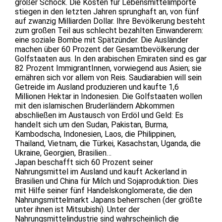
großer Schock. Die Kosten für Lebensmittelimporte
stiegen in den letzten Jahren sprunghaft an, von fünf
auf zwanzig Milliarden Dollar. Ihre Bevölkerung besteht
zum großen Teil aus schlecht bezahlten Einwanderern:
eine soziale Bombe mit Spätzünder. Die Ausländer
machen über 60 Prozent der Gesamtbevölkerung der
Golfstaaten aus. In den arabischen Emiraten sind es gar
82 Prozent ImmigrantInnen, vorwiegend aus Asien; sie
ernähren sich vor allem von Reis. Saudiarabien will sein
Getreide im Ausland produzieren und kaufte 1,6
Millionen Hektar in Indonesien. Die Golfstaaten wollen
mit den islamischen Bruderländern Abkommen
abschließen im Austausch von Erdöl und Geld: Es
handelt sich um den Sudan, Pakistan, Burma,
Kambodscha, Indonesien, Laos, die Philippinen,
Thailand, Vietnam, die Türkei, Kasachstan, Uganda, die
Ukraine, Georgien, Brasilien…
Japan beschafft sich 60 Prozent seiner
Nahrungsmittel im Ausland und kauft Ackerland in
Brasilien und China für Milch und Sojaproduktion. Dies
mit Hilfe seiner fünf Handelskonglomerate, die den
Nahrungsmittelmarkt Japans beherrschen (der größte
unter ihnen ist Mitsubishi). Unter der
Nahrungsmittelindustrie sind wahrscheinlich die