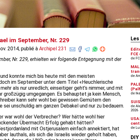
rael im September, Nr. 229
ov. 2014, publié à
Archipel 231
ember, Nr. 229, erhielten wir folgende Entgegnung mit der
ls und konnte mich bis heute mit den meisten
 jedoch im September unter dem Titel «Heuchlerische
mehr als nur unredlich; einseitiger geht’s nimmer, und mit
r großzügig umgegangen. Es behauptet ja kein Mensch,
 Schreiber kann sehr wohl bei gewissen Gemütern den
e sei unschuldig am ganzen Debakel und nur zu bedauern.
er war wohl der Verbrecher? Wer hätte wohl hier
rückender Übermacht Erfolg gehabt hätten?
Westjordanland mit Ostjerusalem einfach annektiert, hat
er lauthals, als sich die Israelis wieder geholt haben,