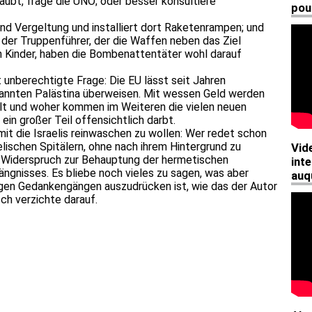
aubt, frage die UNO; oder besser konsultiere
und Vergeltung und installiert dort Raketenrampen; und
l der Truppenführer, der die Waffen neben das Ziel
n Kinder, haben die Bombenattentäter wohl darauf
t unberechtigte Frage: Die EU lässt seit Jahren
annten Palästina überweisen. Mit wessen Geld werden
t und woher kommen im Weiteren die vielen neuen
 ein großer Teil offensichtlich darbt.
it die Israelis reinwaschen zu wollen: Wer redet schon
aelischen Spitälern, ohne nach ihrem Hintergrund zu
 Widerspruch zur Behauptung der hermetischen
ngnisses. Es bliebe noch vieles zu sagen, was aber
digen Gedankengängen auszudrücken ist, wie das der Autor
 Ich verzichte darauf.