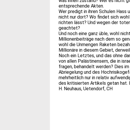
was ihnen zustand? Wer es nicht gl
entsprechende Akten.
Wer predigt in ihren Schulen Hass 
nicht nur dort? Wo findet sich woh
richten lässt? Und wegen der tote
geachtet?
Und noch eine ganz üble, wohl nich
Millionenbeiträge nach dem so gen
wohl die Unmengen Raketen bezahl
Millionäre in diesem Gebiet, derweil
Noch ein Letztes, und das ohne dam
von allen Palästinensern, die in isr
fragen, behandelt werden? Dies im
Abriegelung und des Hochrisikogefä
mehrheitlich nur in relativ aufwen
des kritisierten Artikels getan hat.
H. Neuhaus, Uetendorf, CH