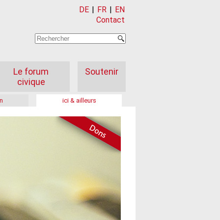
DE
|
FR
|
EN
Contact
Le forum
Soutenir
civique
n
ici & ailleurs