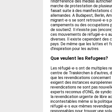
l’indifférence des médias autrichie
marche de protestation de plusieur
faisait suite à des manifestations 
allemandes. A Budapest, Berlin, Ams
migrant-e-s se sont retrouvé-e-s p
campements ou des occupations p
de soutien2. Il n’existe pas (enco
ces mouvements de réfugié-e-s auto
diverses. Il existe cependant des
pays. De même que les luttes et f
d’inspiration pour les autres.
Que veulent les Refugees?
Les réfugié-e-s ont de multiples rev
centre de Traiskirchen à d’autres, 
que les revendications concernant l’
exigent des instances européennes 
revendications ne sont pas nouvelle
experts reconnus d’ONG, de syndica
la revendication urgente de libre ac
incontestables même si la politique
réfugié-e-s eux-mêmes revendique
responsables pour trouver une solu