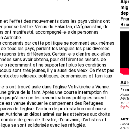
hen et l’effet des mouvements dans les pays voisins ont
ser pour se battre. Venus du Pakistan, d’Afghanistan, de
elles ont manifesté, accompagné-e-s de personnes
n Autriche.
e-s concernés par cette politique se nomment eux-mêmes
de tous les pays, parlent les langues les plus diverses
s raisons très différentes. Certain-e-s d’entre eux-elles
nnées sans avoir obtenu, pour différentes raisons, de
vé-e-s récemment et ne supportent plus les conditions
oup sont très jeunes, il y a aussi des vieux. Ce n’est pas
ontextes religieux, politiques, économiques et familiaux
e-s ont trouvé asile dans l’église Votivkirche à Vienne.
ne grève de la faim. Après une courte interruption fin
uera jusqu’à ce que les revendications politiques soient
ice est venue évacuer le campement des Refugees
parvis de l’église. L’action de protestation continue à
té en Autriche un débat animé sur les atteintes aux droits
d nombre de gens de théâtre, d’écrivains, d’artistes et
lique se sont solidarisés avec les réfugiés.