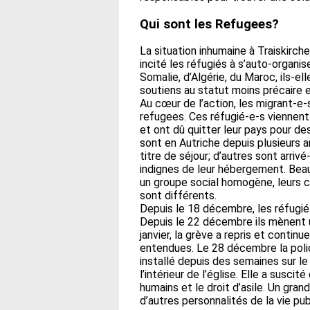
Qui sont les Refugees?
La situation inhumaine à Traiskirc
incité les réfugiés à s’auto-organi
Somalie, d’Algérie, du Maroc, ils-
soutiens au statut moins précaire e
Au cœur de l’action, les migrant-
refugees. Ces réfugié-e-s viennent 
et ont dû quitter leur pays pour de
sont en Autriche depuis plusieurs a
titre de séjour; d’autres sont arri
indignes de leur hébergement. Beauc
un groupe social homogène, leurs c
sont différents.
Depuis le 18 décembre, les réfugié-
Depuis le 22 décembre ils mènent u
janvier, la grève a repris et contin
entendues. Le 28 décembre la pol
installé depuis des semaines sur le 
l’intérieur de l’église. Elle a susci
humains et le droit d’asile. Un gran
d’autres personnalités de la vie pub