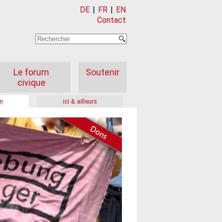
DE
|
FR
|
EN
Contact
Le forum
Soutenir
civique
n
ici & ailleurs