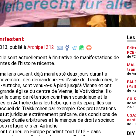
nifestent
13, publié à
Archipel 212
ile sont actuellement à l’initiative de manifestations de
ntes de l’histoire récente.
omaliens avaient déjà manifesté deux jours durant à
novembre, des demandeur-e-s d’asile de Traiskirchen, le
-Autriche, sont venu-e-s à pied jusqu’à Vienne et ont
ande église du centre de Vienne, la Votivkirche. Ils-
r le camp de rétention carinthien scandaleux et la
iés en Autriche dans les hébergements éparpillés sur
 accueil de Traiskirchen par exemple. Ces protestations
tatut juridique extrêmement précaire, des conditions de
ues d’asile arbitraires et le manque de droits sociaux
ses réfugié-e-s en Autriche.
ont eu lieu en Europe pendant tout l’été – dans