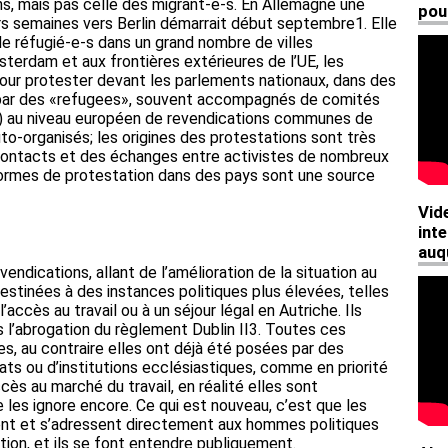
ns, mais pas celle des migrant-e-s. En Allemagne une
s semaines vers Berlin démarrait début septembre1. Elle
de réfugié-e-s dans un grand nombre de villes
terdam et aux frontières extérieures de l’UE, les
our protester devant les parlements nationaux, dans des
ar des «refugees», souvent accompagnés de comités
re) au niveau européen de revendications communes de
-organisés; les origines des protestations sont très
 contacts et des échanges entre activistes de nombreux
ormes de protestation dans des pays sont une source
endications, allant de l’amélioration de la situation au
destinées à des instances politiques plus élevées, telles
accès au travail ou à un séjour légal en Autriche. Ils
l’abrogation du règlement Dublin II3. Toutes ces
s, au contraire elles ont déjà été posées par des
ts ou d’institutions ecclésiastiques, comme en priorité
cès au marché du travail, en réalité elles sont
 les ignore encore. Ce qui est nouveau, c’est que les
nt et s’adressent directement aux hommes politiques
tion, et ils se font entendre publiquement.