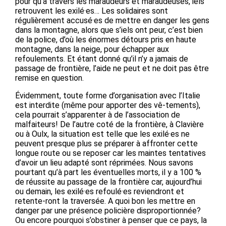
pour qu’à travers les maraudeurs et maraudeuses, iels
retrouvent les exilé·es… Les solidaires sont
régulièrement accusé·es de mettre en danger les gens
dans la montagne, alors que s’iels ont peur, c’est bien
de la police, d’où les énormes détours pris en haute
montagne, dans la neige, pour échapper aux
refoulements. Et étant donné qu’il n’y a jamais de
passage de frontière, l’aide ne peut et ne doit pas être
remise en question.
Évidemment, toute forme d’organisation avec l’Italie
est interdite (même pour apporter des vê-tements),
cela pourrait s’apparenter à de l’association de
malfaiteurs! De l’autre coté de la frontière, à Clavière
ou à Oulx, la situation est telle que les exilé·es ne
peuvent presque plus se préparer à affronter cette
longue route ou se reposer car les maintes tentatives
d’avoir un lieu adapté sont réprimées. Nous savons
pourtant qu’à part les éventuelles morts, il y a 100 %
de réussite au passage de la frontière car, aujourd’hui
ou demain, les exilé·es refoulé·es reviendront et
retente-ront la traversée. A quoi bon les mettre en
danger par une présence policière disproportionnée?
Ou encore pourquoi s’obstiner à penser que ce pays, la