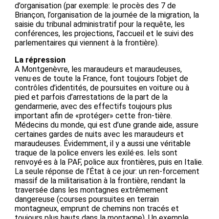
d’organisation (par exemple: le procès des 7 de
Briançon, l’organisation de la journée de la migration, la
saisie du tribunal administratif pour la requête, les
conférences, les projections, l’accueil et le suivi des
parlementaires qui viennent à la frontière).
La répression
A Montgenèvre, les maraudeurs et maraudeuses,
venu·es de toute la France, font toujours l’objet de
contrôles d’identités, de poursuites en voiture ou à
pied et parfois d’arrestations de la part de la
gendarmerie, avec des effectifs toujours plus
important afin de «protéger» cette fron-tière.
Médecins du monde, qui est d’une grande aide, assure
certaines gardes de nuits avec les maraudeurs et
maraudeuses. Évidemment, il y a aussi une véritable
traque de la police envers les exilé·es. Iels sont
renvoyé·es à la PAF, police aux frontières, puis en Italie.
La seule réponse de l’État à ce jour: un ren-forcement
massif de la militarisation à la frontière, rendant la
traversée dans les montagnes extrêmement
dangereuse (courses poursuites en terrain
montagneux, emprunt de chemins non tracés et
toujours plus hauts dans la montagne). Un exemple