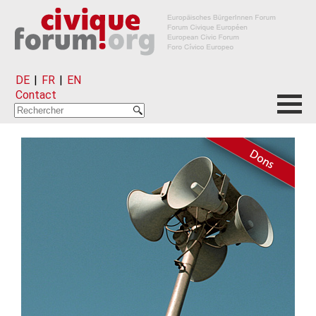
DE
|
FR
|
EN
Contact