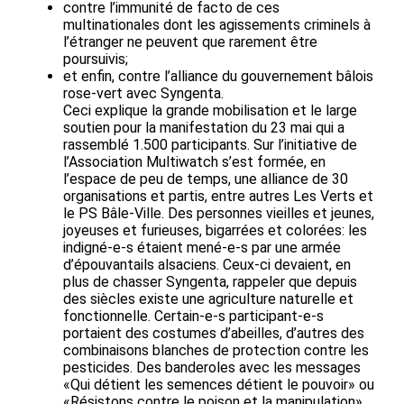
contre l’immunité de facto de ces
multinationales dont les agissements criminels à
l’étranger ne peuvent que rarement être
poursuivis;
et enfin, contre l’alliance du gouvernement bâlois
rose-vert avec Syngenta.
Ceci explique la grande mobilisation et le large
soutien pour la manifestation du 23 mai qui a
rassemblé 1.500 participants. Sur l’initiative de
l’Association Multiwatch s’est formée, en
l’espace de peu de temps, une alliance de 30
organisations et partis, entre autres Les Verts et
le PS Bâle-Ville. Des personnes vieilles et jeunes,
joyeuses et furieuses, bigarrées et colorées: les
indigné-e-s étaient mené-e-s par une armée
d’épouvantails alsaciens. Ceux-ci devaient, en
plus de chasser Syngenta, rappeler que depuis
des siècles existe une agriculture naturelle et
fonctionnelle. Certain-e-s participant-e-s
portaient des costumes d’abeilles, d’autres des
combinaisons blanches de protection contre les
pesticides. Des banderoles avec les messages
«Qui détient les semences détient le pouvoir» ou
«Résistons contre le poison et la manipulation»