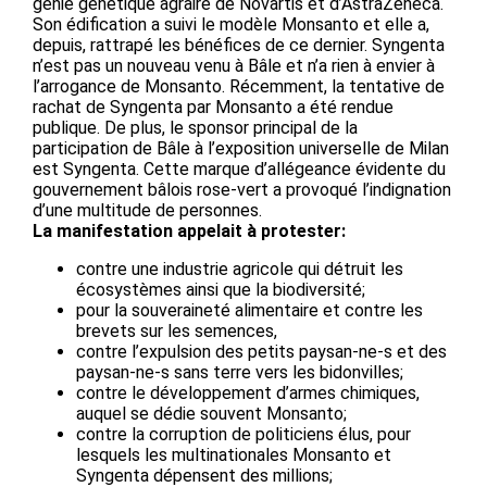
génie génétique agraire de Novartis et d’AstraZeneca.
Son édification a suivi le modèle Monsanto et elle a,
depuis, rattrapé les bénéfices de ce dernier. Syngenta
n’est pas un nouveau venu à Bâle et n’a rien à envier à
l’arrogance de Monsanto. Récemment, la tentative de
rachat de Syngenta par Monsanto a été rendue
publique. De plus, le sponsor principal de la
participation de Bâle à l’exposition universelle de Milan
est Syngenta. Cette marque d’allégeance évidente du
gouvernement bâlois rose-vert a provoqué l’indignation
d’une multitude de personnes.
La manifestation appelait à protester:
contre une industrie agricole qui détruit les
écosystèmes ainsi que la biodiversité;
pour la souveraineté alimentaire et contre les
brevets sur les semences,
contre l’expulsion des petits paysan-ne-s et des
paysan-ne-s sans terre vers les bidonvilles;
contre le développement d’armes chimiques,
auquel se dédie souvent Monsanto;
contre la corruption de politiciens élus, pour
lesquels les multinationales Monsanto et
Syngenta dépensent des millions;