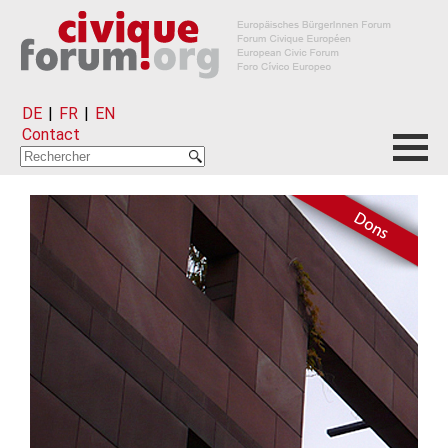
DE
|
FR
|
EN
Contact