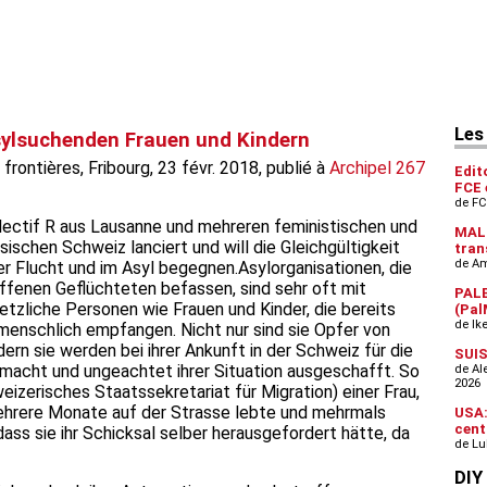
sylsuchenden Frauen und Kindern
frontières, Fribourg, 23 févr. 2018, publié à
Archipel 267
lectif R aus Lausanne und mehreren feministischen und
ischen Schweiz lanciert und will die Gleichgültigkeit
rer Flucht und im Asyl begegnen.Asylorganisationen, die
ffenen Geflüchteten befassen, sind sehr oft mit
etzliche Personen wie Frauen und Kinder, die bereits
nmenschlich empfangen. Nicht nur sind sie Opfer von
ern sie werden bei ihrer Ankunft in der Schweiz für die
emacht und ungeachtet ihrer Situation ausgeschafft. So
izerisches Staatssekretariat für Migration) einer Frau,
n mehrere Monate auf der Strasse lebte und mehrmals
ass sie ihr Schicksal selber herausgefordert hätte, da