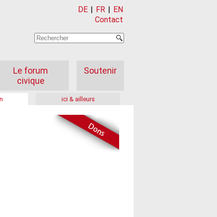
DE
|
FR
|
EN
Contact
Le forum
Soutenir
civique
n
ici & ailleurs