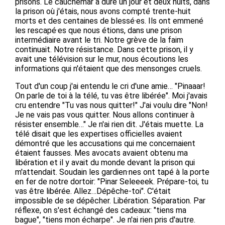
prisons. Le cauchemar a duré un jour et deux nuits, dans
la prison où j'étais, nous avons compté trente-huit
morts et des centaines de blessé·es. Ils ont emmené
les rescapé·es que nous étions, dans une prison
intermédiaire avant le tri. Notre grève de la faim
continuait. Notre résistance. Dans cette prison, il y
avait une télévision sur le mur, nous écoutions les
informations qui n'étaient que des mensonges cruels.
Tout d'un coup j'ai entendu le cri d'une amie… "Pinaaar!
On parle de toi à la télé, tu vas être libérée". Moi j'avais
cru entendre "Tu vas nous quitter!" J'ai voulu dire "Non!
Je ne vais pas vous quitter. Nous allons continuer à
résister ensemble…" Je n'ai rien dit. J'étais muette. La
télé disait que les expertises officielles avaient
démontré que les accusations qui me concernaient
étaient fausses. Mes avocats avaient obtenu ma
libération et il y avait du monde devant la prison qui
m'attendait. Soudain les gardien·nes ont tapé à la porte
en fer de notre dortoir: "Pinar Seleeeek. Prépare-toi, tu
vas être libérée. Allez…Dépêche-toi". C'était
impossible de se dépêcher. Libération. Séparation. Par
réflexe, on s'est échangé des cadeaux: "tiens ma
bague", "tiens mon écharpe". Je n'ai rien pris d'autre.