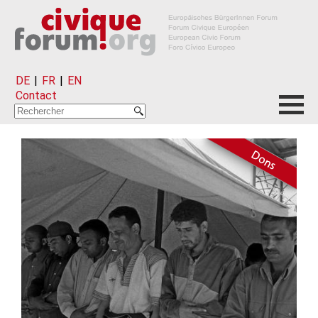
DE
|
FR
|
EN
Contact