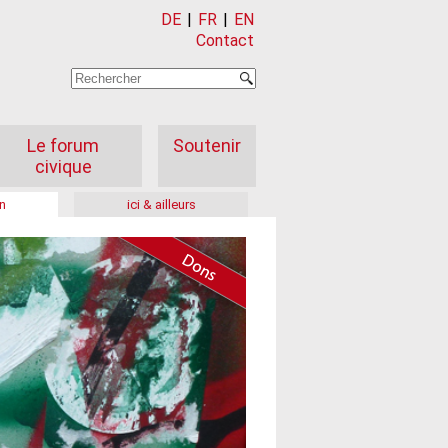
DE
|
FR
|
EN
Contact
Le forum
Soutenir
civique
n
ici & ailleurs