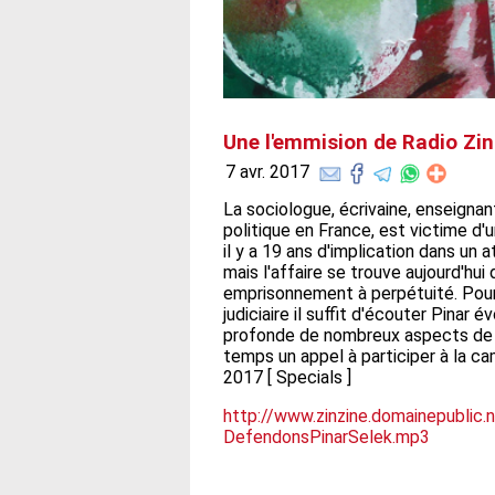
Une l'emmision de Radio Zin
7 avr. 2017
La sociologue, écrivaine, enseignant
politique en France, est victime d'
il y a 19 ans d'implication dans un a
mais l'affaire se trouve aujourd'hu
emprisonnement à perpétuité. Pour
judiciaire il suffit d'écouter Pina
profonde de nombreux aspects de l
temps un appel à participer à la ca
2017 [ Specials ]
http://www.zinzine.domainepubli
DefendonsPinarSelek.mp3