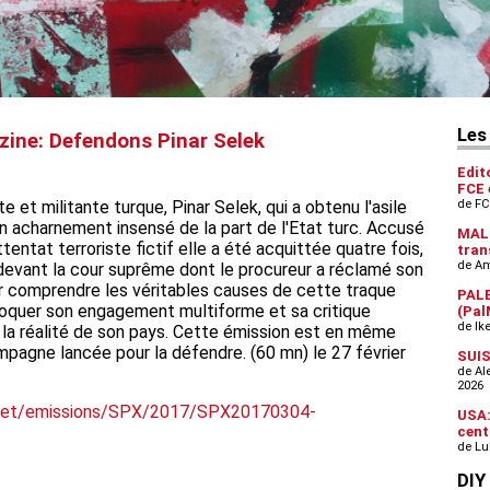
zine: Defendons Pinar Selek
e et militante turque, Pinar Selek, qui a obtenu l'asile
un acharnement insensé de la part de l'Etat turc. Accusé
ttentat terroriste fictif elle a été acquittée quatre fois,
i devant la cour suprême dont le procureur a réclamé son
 comprendre les véritables causes de cette traque
r évoquer son engagement multiforme et sa critique
a réalité de son pays. Cette émission est en même
mpagne lancée pour la défendre. (60 mn) le 27 février
c.net/emissions/SPX/2017/SPX20170304-