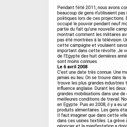
Pendant l’été 2011, nous avons com
beaucoup de gens n’utilisaient pas i
politiques lors de ces projections.
occupé le pouvoir pendant neuf moi
partie du fait qu’une nouvelle cam
montrait comment les militaires av
pas été montrées à la télévision. 
cette campagne et voulaient savoir 
important dans cette révolte. Je veu
de l’Egypte des huit dernières ann
sont moins connues.
Le 6 avril 2008
C’est une date très connue. Une man
jamais eu lieu. On se trouve dans la 
trouve les plus grandes industries 
influence anglaise. Durant les deux
grandes mobilisations dans une de c
meilleures conditions de travail. N
en Egypte. Puis en 2008, il y a eu 
produits alimentaires. Les gens étai
Il faut imaginer que dans cette vi
dans ces usines textiles. La grève an
négocier et la manifestation a donc