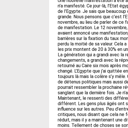
Une nouvelle manifestation a été a
n’a manifesté. Ce jour-là, l’Etat égy
de l’Egypte. Je sais que beaucoup 
grande. Nous pensons que c’est l’Et
novembre, au lieu de parler de ce 
de manifestation. Le 12 novembre, 
avaient annoncé une manifestation,
barrières sur la fixation du taux m
perdu la moitié de sa valeur. Cela 
les prix montent de 20 à 30% en un
La génération qui a grandi avec la
changements, a grandi avec la répr
retourné au Caire six mois après mo
changé. L’Egypte que j’ai quittée e
toujours là mais la colère s’y mêle
de détenus politiques mais aussi de
pourrait ressembler la prochaine r
sanglant que la dernière fois. Je n’
Maintenant, le ressenti des différ
différent. Les gens plus âgés ont 
influence sur les autres. Peu d’ent
critiques, nous disant que cela ne 
réduit, mais il y a maintenant une 
moins. Tellement de choses se son