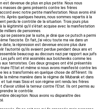
n est devenue de plus en plus petite. Nous nous
s masses de gens présents contre les frères
accord avec notre petite manifestation. Nous avons été
nts. Après quelques heures, nous sommes repartis à la
 perdu le contrôle de la situation. Trois jours plus
à la légitimité qu’il s’était acquise avec la manifestation
de milliers de personnes.
qui se passera par la suite, je dirai que ce putsch a permi
tème fasciste. En fait, j’ai vécu toute ma vie dans un
 date, la répression est devenue encore plus dure
blir l’autorité qu’ils avaient perdue pendant deux ans et
e ressemble beaucoup au discours nazi par rapport aux juifs
 Les juifs ont été assimilés aux bolcheviks comme les
s aux terroristes. Ces deux groupes ont été présentés
truire l’Etat et même si nous avons manifesté contre les
re les a transformés en quelque chose de différent. Ils
s de la même manière dans le régime de Mubarak et dans
ré et tué mais Sissi et son régime ont rendu les frères
’avoir utilisé la terreur contre l’Etat. Ils ont permis au
eprendre le contrôle.
mbre déception. Nous avons vu disparaître des
té.