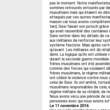
pas le moment. Notre manifestatio
sommes retrouvés entourés par de
musulmans mais qui étaient en dés
attaqués par ces autres manifesta
maison car nous avions complètement
tard, Sissi faisait son putsch grâce 
qui avait rassemblé des centaines 
Sans rentrer dans les détails de ce 
aux militaires de renforcer leur sys
système fasciste. Mais après cette
qu’avant. Les militaires ont dû réta
demi. La logique qu’ils ont utilisé
durant la seconde guerre mondiale.
frères musulmans ont été assimilé
comme des forces qui voulaient dé
frères musulmans, le régime militai
ont utilisé la violence contre nou
celui de Sissi. Ils ont arrêté, tortu
musulmans responsables de cela, et d
régime militaire de se rétablir, de r
Nous avons vécu une période de so
personnes avec qui nous avions lut
Le 11 novembre 2016