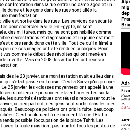
de confrontation dans la rue entre une dame âgée et un
ieille dame et les gens dans les rues sont allés la
 une manifestation.
 ville est sortie dans les rues. Les services de sécurité
es pour encercler la ville. En Egypte, ils sont
rmée, des militaires, mais qui ne sont pas habillés comme
 nombre d’arrestations et d’agressions et un jeune est mort.
s’est alors rendu dans cette ville. Tout ce qu’il a filmé a
rès peu de ces images ont été rendues publiques. Pour
t vus comme le début des révoltes qui ont mené en
de révolte. Mais en 2008, les autorités ont réussi à
estation.
is dès le 23 janvier, une manifestation avait eu lieu dans
 ce qui s’était passé en Tunisie. C’est à Suez qu’un premier
. Le 25 janvier, les «classes moyennes» ont appelé à une
plusieurs milliers de personnes étaient présentes sur la
rnée, les autorités étatiques ont réussi à repousser tout le
janvier, un peu partout, des gens sont sortis dans les rues
aqués. Beaucoup de policiers ont pris la fuite, beaucoup
endiées. C’est seulement à ce moment-là que l’Etat a
 a rendu possible l’occupation de la place Tahrir. Les
ut avec la foule mais n’ont pas montré tous les postes de