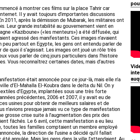
mencé à montrer ces films sur la place Tahrir car
nternet. Il y avait toujours d’importantes discussions
 En 2011, après la démission de Mubarak, les militaires ont
s. Leur grande instabilité au gouvernement vient en
pagne «Kaziboune» («les menteurs») a été diffusée, qui
aient agressé des manifestants. Ces images n’avaient
Un peu partout en Egypte, les gens ont entendu parler de
de quoi il s’agissait. Les images ont joué un rôle très
x vous parler de cinq jours particuliers dans l’histoire
ées. Vous reconnaîtrez certaines dates, mais d’autres
ifestation était annoncée pour ce jour-là, mais elle n’a
ville d’El-Mahalla El-Koubra dans le delta du Nil. On y
textiles d’Egypte, implantées sous une très forte
 années précédentes, 2006 et 2007, il y avait eu de
es usines pour obtenir de meilleurs salaires et de
ous n’avions presque jamais vu ce type de manifestation
une grosse crise suite à l’augmentation des prix des
ent fâchés. Le 6 avril, cette manifestation a eu lieu.
lle, toutes les familles comptaient un membre employé
noncée, la direction de l’usine a décidé qu’il fallait
 été annulée. Mais les gens dans la ville l’attendaient. Au