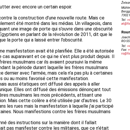
utter avec encore un certain espoir.
 contre la construction d’une nouvelle route. Mais ce
seulement été montré dans les médias. Un villageois, dans
voquant une image de porte qui s’ouvre dans une obscurité
gyptiens en parlant de la révolution de 2011, dit que le
ue la porte qui a laissé entrer l’obscurité.
ne manifestation avait été planifiée. Elle a été autorisée
le cas auparavant et ce qui ne s’est plus produit depuis. Il
 frères musulmans car ils avaient poursuivi la même
ndant la période durant laquelle les frères musulmans
ce dernier avec l’armée, mais cela n’a pas plu à certaines
s ou au moins favorisé cette manifestation.
ais aussi étatiques ont diffusé des appels à aller
unique. Elles ont diffusé des émissions dénonçant tout
frères musulmans les mois précédents, attisant une
ion. Mais cette colère a été utilisée par d’autres. Le 30
ns les rues mais la manifestation à laquelle j’ai participé
taines. Nous manifestions contre les frères musulmans
nné des instructions sur la manière dont il fallait
llait pas manifester contre les militaires, que ce n’était