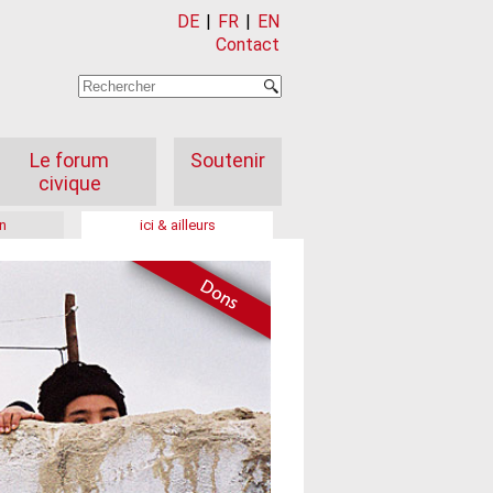
DE
|
FR
|
EN
Contact
Le forum
Soutenir
civique
n
ici & ailleurs