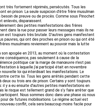
sont très fortement réprimés, persécutés. Tous les
ont en prison. La seule suspicion d’être frère musulman
ans besoin de preuve ou de procès. Comme sous Pinochet
nt enlevés, disparaissent.
gulièrement des petites manifestations des frères
ment dans la rue pour passer leurs messages mais ils ne
on est toujours très brutale. D’autres gens manifestent
lus pauvres, qui ont des proches en prison ou qui ont été
s frères musulmans reviennent au pouvoir mais la lutte
it à son apogée en 2013, au moment où la contestation
t une conséquence, pas seulement à cause de la
érience politique car la marge de manœuvre n’est pas
estation à laquelle j’ai participé était en novembre
 nouvelle loi qui interdisait les manifestations. Le
ntre cette loi. Tous les gens arrêtés pendant cette
deux ou trois ans de prison. Certains y sont toujours.
 il y a eu ensuite d’autres petites manifestations en
s le risque est tellement grand de s’y faire arrêter que
 participent. Nous sommes donc dans une phase où nous
pour de futures mobilisations. Le régime actuel est
un nouveau conflit, cela sera beaucoup moins facile pour