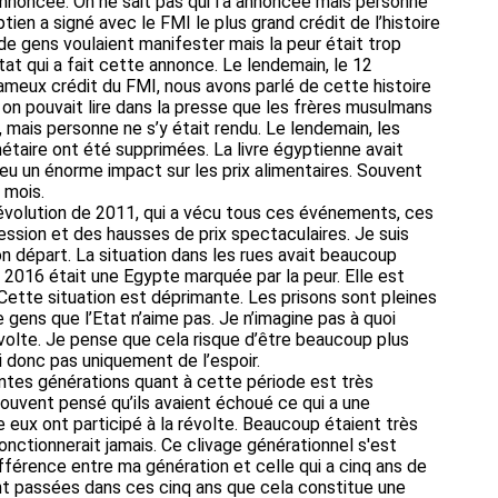
nnoncée. On ne sait pas qui l’a annoncée mais personne
ptien a signé avec le FMI le plus grand crédit de l’histoire
de gens voulaient manifester mais la peur était trop
at qui a fait cette annonce. Le lendemain, le 12
fameux crédit du FMI, nous avons parlé de cette histoire
on pouvait lire dans la presse que les frères musulmans
 mais personne ne s’y était rendu. Le lendemain, les
onétaire ont été supprimées. La livre égyptienne avait
a eu un énorme impact sur les prix alimentaires. Souvent
 mois.
 révolution de 2011, qui a vécu tous ces événements, ces
ession et des hausses de prix spectaculaires. Je suis
n départ. La situation dans les rues avait beaucoup
n 2016 était une Egypte marquée par la peur. Elle est
. Cette situation est déprimante. Les prisons sont pleines
 gens que l’Etat n’aime pas. Je n’imagine pas à quoi
évolte. Je pense que cela risque d’être beaucoup plus
ai donc pas uniquement de l’espoir.
entes générations quant à cette période est très
souvent pensé qu’ils avaient échoué ce qui a une
re eux ont participé à la révolte. Beaucoup étaient très
fonctionnerait jamais. Ce clivage générationnel s'est
différence entre ma génération et celle qui a cinq ans de
t passées dans ces cinq ans que cela constitue une