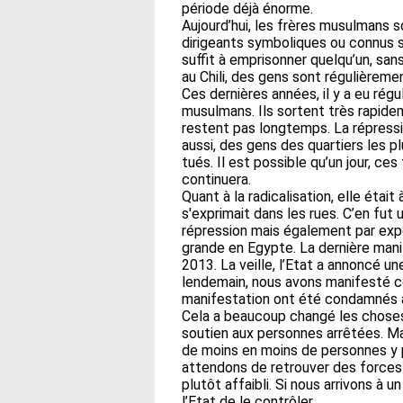
période déjà énorme.
Aujourd’hui, les frères musulmans 
dirigeants symboliques ou connus s
suffit à emprisonner quelqu’un, s
au Chili, des gens sont régulièreme
Ces dernières années, il y a eu ré
musulmans. Ils sortent très rapide
restent pas longtemps. La répressi
aussi, des gens des quartiers les p
tués. Il est possible qu’un jour, ce
continuera.
Quant à la radicalisation, elle éta
s'exprimait dans les rues. C’en fu
répression mais également par exp
grande en Egypte. La dernière manif
2013. La veille, l’Etat a annoncé une
lendemain, nous avons manifesté co
manifestation ont été condamnés à 
Cela a beaucoup changé les choses:
soutien aux personnes arrêtées. Mai
de moins en moins de personnes y
attendons de retrouver des forces 
plutôt affaibli. Si nous arrivons à 
l’Etat de le contrôler.