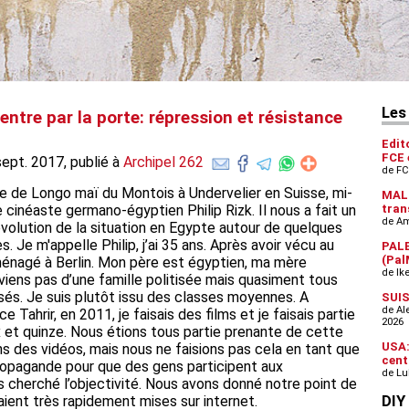
ntre par la porte: répression et résistance
sept. 2017, publié à
Archipel 262
me de Longo maï du Montois à Undervelier en Suisse, mi-
cinéaste germano-égyptien Philip Rizk. Il nous a fait un
évolution de la situation en Egypte autour de quelques
s. Je m'appelle Philip, j’ai 35 ans. Après avoir vécu au
éménagé à Berlin. Mon père est égyptien, ma mère
viens pas d’une famille politisée mais quasiment tous
isés. Je suis plutôt issu des classes moyennes. A
Tahrir, en 2011, je faisais des films et je faisais partie
ix et quinze. Nous étions tous partie prenante de cette
ons des vidéos, mais nous ne faisions pas cela en tant que
 propagande pour que des gens participent aux
s cherché l’objectivité. Nous avons donné notre point de
aient très rapidement mises sur internet.