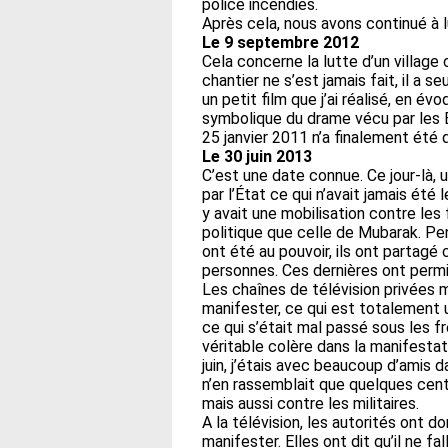
police incendiés.
Après cela, nous avons continué à l
Le 9 septembre 2012
Cela concerne la lutte d’un village
chantier ne s’est jamais fait, il a 
un petit film que j’ai réalisé, en é
symbolique du drame vécu par les E
25 janvier 2011 n’a finalement été q
Le 30 juin 2013
C’est une date connue. Ce jour-là, u
par l’État ce qui n’avait jamais été 
y avait une mobilisation contre les
politique que celle de Mubarak. Pe
ont été au pouvoir, ils ont partagé 
personnes. Ces dernières ont permi
Les chaînes de télévision privées m
manifester, ce qui est totalement 
ce qui s’était mal passé sous les 
véritable colère dans la manifestat
juin, j’étais avec beaucoup d’amis da
n’en rassemblait que quelques cen
mais aussi contre les militaires.
A la télévision, les autorités ont do
manifester. Elles ont dit qu’il ne fa