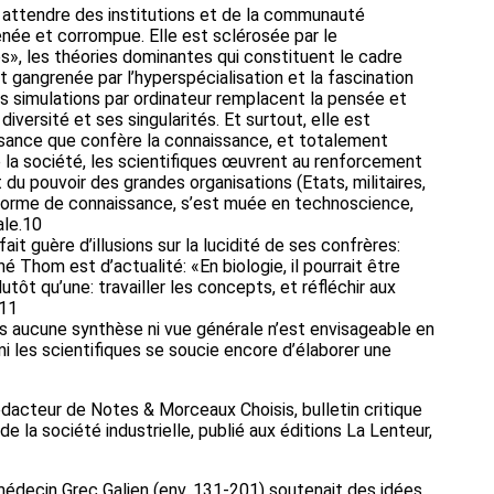
 à attendre des institutions et de la communauté
enée et corrompue. Elle est sclérosée par le
», les théories dominantes qui constituent le cadre
 gangrenée par l’hyperspécialisation et la fascination
s simulations par ordinateur remplacent la pensée et
diversité et ses singularités. Et surtout, elle est
ssance que confère la connaissance, et totalement
 la société, les scientifiques œuvrent au renforcement
 du pouvoir des grandes organisations (Etats, militaires,
e forme de connaissance, s’est muée en technoscience,
ale.10
fait guère d’illusions sur la lucidité de ses confrères:
é Thom est d’actualité: «En biologie, il pourrait être
tôt qu’une: travailler les concepts, et réfléchir aux
»11
lus aucune synthèse ni vue générale n’est envisageable en
rmi les scientifiques se soucie encore d’élaborer une
rédacteur de Notes & Morceaux Choisis, bulletin critique
e la société industrielle, publié aux éditions La Lenteur,
e médecin Grec Galien (env. 131-201) soutenait des idées