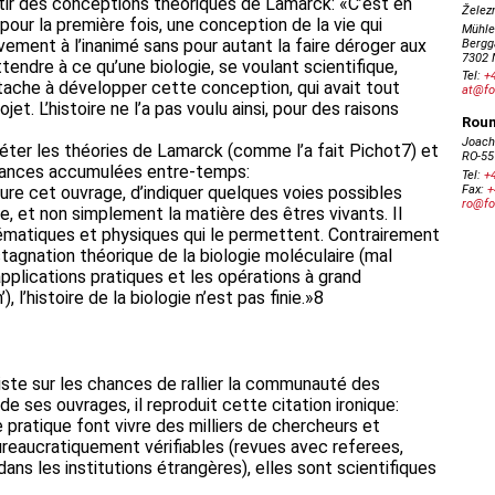
rtir des conceptions théoriques de Lamarck: «C’est en
pour la première fois, une conception de la vie qui
vement à l’inanimé sans pour autant la faire déroger aux
attendre à ce qu’une biologie, se voulant scientifique,
ttache à développer cette conception, qui avait tout
et. L’histoire ne l’a pas voulu ainsi, pour des raisons
léter les théories de Lamarck (comme l’a fait Pichot7) et
ssances accumulées entre-temps:
lure cet ouvrage, d’indiquer quelques voies possibles
vie, et non simplement la matière des êtres vivants. Il
ématiques et physiques qui le permettent. Contrairement
stagnation théorique de la biologie moléculaire (mal
plications pratiques et les opérations à grand
 l’histoire de la biologie n’est pas finie.»8
iste sur les chances de rallier la communauté des
 de ses ouvrages, il reproduit cette citation ironique:
e pratique font vivre des milliers de chercheurs et
ureaucratiquement vérifiables (revues avec referees,
dans les institutions étrangères), elles sont scientifiques