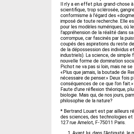
Il n’y a en effet plus grand-chose
scientifique, trop sclérosée, gangr
conformisme à l’égard des «dogmes
imposé de toute recherche. Elle est
pour les modèles numériques, où le
l’appréhension de la réalité dans sa 
corrompue, car fascinés par la pui
coupés des aspirations du reste de
de la dépossession des individus et
industriels). La science, de simpl
nouvelle forme de domination soci
Pichot ne va pas si loin, mais ne se 
«Plus que jamais, la boutade de Ren
nécessaire de penser.» Deux fois plu
conséquences de ce que l’on fait.
Faute d’une réflexion théorique, p
biologie. Mais qui, de nos jours, pa
philosophie de la nature?
* Bertrand Louart est par ailleurs 
des sciences, des technologies et d
127 rue Amelot, F-75011 Paris.
Avant lui, dans l’Antiquité, l