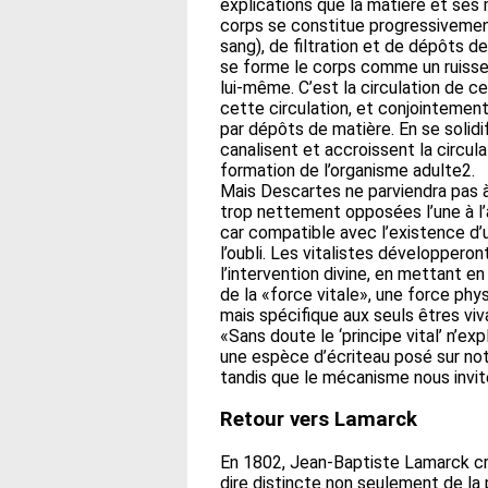
explications que la matière et ses
corps se constitue progressivemen
sang), de filtration et de dépôts d
se forme le corps comme un ruissel
lui-même. C’est la circulation de ce
cette circulation, et conjointement
par dépôts de matière. En se solidif
canalisent et accroissent la circulat
formation de l’organisme adulte2.
Mais Descartes ne parviendra pas à 
trop nettement opposées l’une à l’a
car compatible avec l’existence d
l’oubli. Les vitalistes développeron
l’intervention divine, en mettant en
de la «force vitale», une force phys
mais spécifique aux seuls êtres viv
«Sans doute le ‘principe vital’ n’ex
une espèce d’écriteau posé sur notr
tandis que le mécanisme nous invite 
Retour vers Lamarck
En 1802, Jean-Baptiste Lamarck cré
dire distincte non seulement de la 