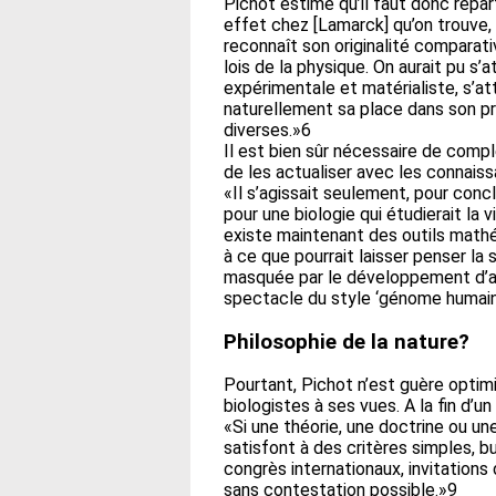
Pichot estime qu’il faut donc repa
effet chez [Lamarck] qu’on trouve, 
reconnaît son originalité comparati
lois de la physique. On aurait pu s’
expérimentale et matérialiste, s’a
naturellement sa place dans son proj
diverses.»6
Il est bien sûr nécessaire de comp
de les actualiser avec les connai
«Il s’agissait seulement, pour conc
pour une biologie qui étudierait la 
existe maintenant des outils math
à ce que pourrait laisser penser la 
masquée par le développement d’ap
spectacle du style ‘génome humain’),
Philosophie de la nature?
Pourtant, Pichot n’est guère optim
biologistes à ses vues. A la fin d’un
«Si une théorie, une doctrine ou un
satisfont à des critères simples, b
congrès internationaux, invitations 
sans contestation possible.»9