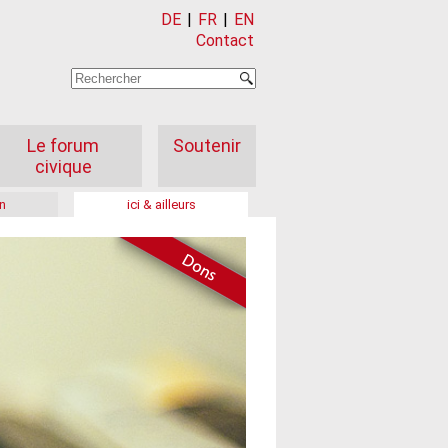
DE
|
FR
|
EN
Contact
Le forum
Soutenir
civique
n
ici & ailleurs