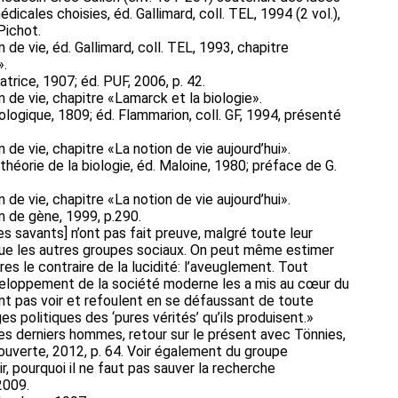
icales choisies, éd. Gallimard, coll. TEL, 1994 (2 vol.),
Pichot.
n de vie, éd. Gallimard, coll. TEL, 1993, chapitre
».
atrice, 1907; éd. PUF, 2006, p. 42.
on de vie, chapitre «Lamarck et la biologie».
ologique, 1809; éd. Flammarion, coll. GF, 1994, présenté
n de vie, chapitre «La notion de vie aujourd’hui».
théorie de la biologie, éd. Maloine, 1980; préface de G.
n de vie, chapitre «La notion de vie aujourd’hui».
on de gène, 1999, p.290.
es savants] n’ont pas fait preuve, malgré toute leur
 que les autres groupes sociaux. On peut même estimer
tres le contraire de la lucidité: l’aveuglement. Tout
eloppement de la société moderne les a mis au cœur du
lent pas voir et refoulent en se défaussant de toute
s politiques des ‘pures vérités’ qu’ils produisent.»
des derniers hommes, retour sur le présent avec Tönnies,
uverte, 2012, p. 64. Voir également du groupe
r, pourquoi il ne faut pas sauver la recherche
2009.