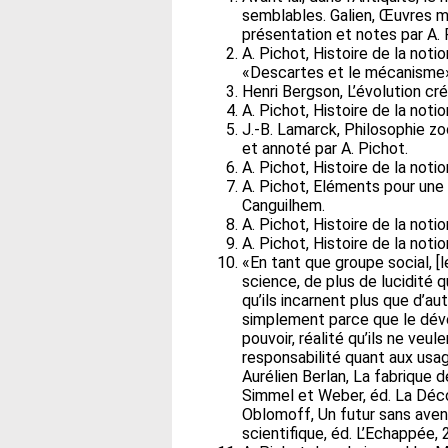
semblables. Galien, Œuvres méd
présentation et notes par A. 
A. Pichot, Histoire de la notio
«Descartes et le mécanisme
Henri Bergson, L’évolution cré
A. Pichot, Histoire de la noti
J.-B. Lamarck, Philosophie zo
et annoté par A. Pichot.
A. Pichot, Histoire de la notio
A. Pichot, Eléments pour une 
Canguilhem.
A. Pichot, Histoire de la notio
A. Pichot, Histoire de la noti
«En tant que groupe social, [l
science, de plus de lucidité
qu’ils incarnent plus que d’au
simplement parce que le dév
pouvoir, réalité qu’ils ne veu
responsabilité quant aux usage
Aurélien Berlan, La fabrique 
Simmel et Weber, éd. La Déco
Oblomoff, Un futur sans aveni
scientifique, éd. L’Echappée, 