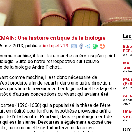
IN: Une histoire critique de la biologie
5 nov. 2013, publié à
Archipel 219
comme machine, il faut faire marche arrière jusqu’au point
 biologie. Suite de notre rétrospective sur l’œuvre
he de la biologie André Pichot…
vivant comme machine, il est donc nécessaire de
s’est produite afin de repartir dans une autre direction,
 pas question de revenir à la théologie naturelle à laquelle
utôt à d’autres conceptions du vivant qui avaient été
rtes (1596-1650) qui a popularisé la thèse de l’être
t en réalité pour lui d’une hypothèse provisoire qu’il a
gie de l’état adulte. Pourtant, dans le prolongement de
e qui est la sienne, Descartes a également exposé une
e, au sens où elle ne fait intervenir dans ses