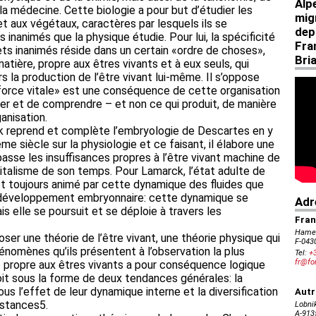
 la médecine. Cette biologie a pour but d’étudier les
 aux végétaux, caractères par lesquels ils se
 inanimés que la physique étudie. Pour lui, la spécificité
jets inanimés réside dans un certain «ordre de choses»,
matière, propre aux êtres vivants et à eux seuls, qui
rs la production de l’être vivant lui-même. Il s’oppose
la «force vitale» est une conséquence de cette organisation
ier et de comprendre – et non ce qui produit, de manière
anisation.
 reprend et complète l’embryologie de Descartes en y
e siècle sur la physiologie et ce faisant, il élabore une
asse les insuffisances propres à l’être vivant machine de
talisme de son temps. Pour Lamarck, l’état adulte de
 est toujours animé par cette dynamique des fluides que
e développement embryonnaire: cette dynamique se
mais elle se poursuit et se déploie à travers les
oser une théorie de l’être vivant, une théorie physique qui
hénomènes qu’ils présentent à l’observation la plus
e propre aux êtres vivants a pour conséquence logique
oit sous la forme de deux tendances générales: la
s l’effet de leur dynamique interne et la diversification
nstances5.