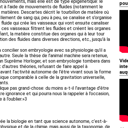
 mouvements, mais elle est de type épigénétique: le
t à l’aide de mouvements de fluides (notamment le
e matières. Descartes décrit le tourbillon de matière où
lement de sang qui, peu à peu, se canalise et s’organise
 fluide qui crée les vaisseaux qui vont ensuite canaliser
 ces vaisseaux filtrent les fluides et créent les organes
iant, la matière constitue des organes qui à leur tour
ion des fluides dans diverses directions, etc., jusqu’à la
concilier son embryologie avec sa physiologie qu’il a
utre. Seule la thèse de l’animal machine sera retenue,
’un Suprême Horloger, et son embryologie tombera dans
t d’autres théories, refusant de faire appel à
 avant l’activité autonome de l’être vivant sous la forme
ique comparable à celle de la gravitation universelle,
ants.
plique pas grand-chose: du moins a-t-il l’avantage d’être
e ignorance et qui pourra nous la rappeler à l’occasion,
à l’oublier.»3
e la biologie en tant que science autonome, c’est-à-
physique et de la chimie, mais aussi de la taxonomie, de