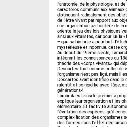
l’anatomie, de la physiologie, et de
caractères communs aux animaux et
distinguent radicalement des objets
de l’être vivant par rapport aux ob
une organisation particulière de la 
oriente le jeu des lois physiques ve
ainsi aux vitalistes, car pour lui, 
– que sa biologie a pour but d’étud
mystérieuse et inconnue, cette org
Au début du 19ème siècle, Lamarck
intégrant les connaissances du 18èm
théorie des «corps vivants» qui dép
Descartes tout comme celles du vi
l’organisme n’est pas figé, mais il
Descartes avait identifiée dans l
ralentit et se rigidifie avec l’âge, 
générations4.
Lamarck est ainsi le premier à prop
explique leur organisation et les p
élémentaire. Et l’activité autonom
l’évolution des espèces, qu’il conç
complexification des organismes sou
des formes sous l’effet des circo