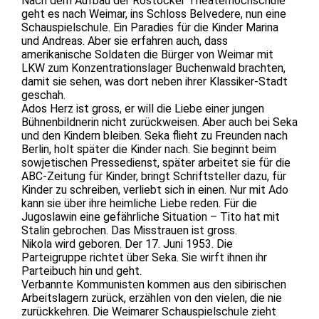
Nach dem Aufbau der Rostocker Theaterhochschule
geht es nach Weimar, ins Schloss Belvedere, nun eine
Schauspielschule. Ein Paradies für die Kinder Marina
und Andreas. Aber sie erfahren auch, dass
amerikanische Soldaten die Bürger von Weimar mit
LKW zum Konzentrationslager Buchenwald brachten,
damit sie sehen, was dort neben ihrer Klassiker-Stadt
geschah.
Ados Herz ist gross, er will die Liebe einer jungen
Bühnenbildnerin nicht zurückweisen. Aber auch bei Seka
und den Kindern bleiben. Seka flieht zu Freunden nach
Berlin, holt später die Kinder nach. Sie beginnt beim
sowjetischen Pressedienst, später arbeitet sie für die
ABC-Zeitung für Kinder, bringt Schriftsteller dazu, für
Kinder zu schreiben, verliebt sich in einen. Nur mit Ado
kann sie über ihre heimliche Liebe reden. Für die
Jugoslawin eine gefährliche Situation – Tito hat mit
Stalin gebrochen. Das Misstrauen ist gross.
Nikola wird geboren. Der 17. Juni 1953. Die
Parteigruppe richtet über Seka. Sie wirft ihnen ihr
Parteibuch hin und geht.
Verbannte Kommunisten kommen aus den sibirischen
Arbeitslagern zurück, erzählen von den vielen, die nie
zurückkehren. Die Weimarer Schauspielschule zieht