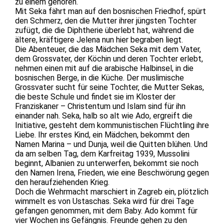
zu einem gehören.
Mit Seka fährt man auf den bosnischen Friedhof, spürt
den Schmerz, den die Mutter ihrer jüngsten Tochter
zufügt, die die Diphtherie überlebt hat, während die
ältere, kräftigere Jelena nun hier begraben liegt.
Die Abenteuer, die das Mädchen Seka mit dem Vater,
dem Grossvater, der Köchin und deren Tochter erlebt,
nehmen einen mit auf die arabische Halbinsel, in die
bosnischen Berge, in die Küche. Der muslimische
Grossvater sucht für seine Tochter, die Mutter Sekas,
die beste Schule und findet sie im Kloster der
Franziskaner – Christentum und Islam sind für ihn
einander nah. Seka, halb so alt wie Ado, ergreift die
Initiative, gesteht dem kommunistischen Flüchtling ihre
Liebe. Ihr erstes Kind, ein Mädchen, bekommt den
Namen Marina – und Dunja, weil die Quitten blühen. Und
da am selben Tag, dem Karfreitag 1939, Mussolini
beginnt, Albanien zu unterwerfen, bekommt sie noch
den Namen Irena, Frieden, wie eine Beschwörung gegen
den heraufziehenden Krieg.
Doch die Wehrmacht marschiert in Zagreb ein, plötzlich
wimmelt es von Ustaschas. Seka wird für drei Tage
gefangen genommen, mit dem Baby. Ado kommt für
vier Wochen ins Gefängnis. Freunde gehen zu den