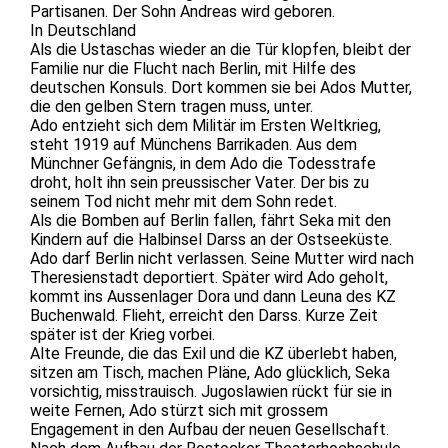
Partisanen. Der Sohn Andreas wird geboren.
In Deutschland
Als die Ustaschas wieder an die Tür klopfen, bleibt der
Familie nur die Flucht nach Berlin, mit Hilfe des
deutschen Konsuls. Dort kommen sie bei Ados Mutter,
die den gelben Stern tragen muss, unter.
Ado entzieht sich dem Militär im Ersten Weltkrieg,
steht 1919 auf Münchens Barrikaden. Aus dem
Münchner Gefängnis, in dem Ado die Todesstrafe
droht, holt ihn sein preussischer Vater. Der bis zu
seinem Tod nicht mehr mit dem Sohn redet.
Als die Bomben auf Berlin fallen, fährt Seka mit den
Kindern auf die Halbinsel Darss an der Ostseeküste.
Ado darf Berlin nicht verlassen. Seine Mutter wird nach
Theresienstadt deportiert. Später wird Ado geholt,
kommt ins Aussenlager Dora und dann Leuna des KZ
Buchenwald. Flieht, erreicht den Darss. Kurze Zeit
später ist der Krieg vorbei.
Alte Freunde, die das Exil und die KZ überlebt haben,
sitzen am Tisch, machen Pläne, Ado glücklich, Seka
vorsichtig, misstrauisch. Jugoslawien rückt für sie in
weite Fernen, Ado stürzt sich mit grossem
Engagement in den Aufbau der neuen Gesellschaft.