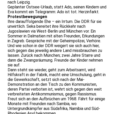
nach Leipzig.
Geplanter Ostsee-Urlaub, statt Ado, seinen Kindern und
Eva kommt ein Telegramm: Ado ist tot. Herzinfarkt.
Protestbewegungen
Ihre darauffolgende Ehe – ein Irrtum. Die DDR für sie
unwirtlich. Seka bereitet ihre Rückkehr nach
Jugoslawien via West-Berlin und München vor. Ein
Sommer in Dalmatien mit alten Freunden, Erkundungen
in Zagreb. Gespräche mit der Geheimpolizei, Verhöre.
Und wie schon in der DDR weigert sie sich auch hier,
sich gegen das jeweilig andere Land missbrauchen zu
lassen. Zurück nach München; zwei Jahre Starre und
dann die Zwangsräumung. Freunde der Kinder nehmen
sie auf.
Dann steht sie wieder, geht zum Arbeitsamt, wird
Hilfskraft in der Fabrik, macht eine Umschulung, geht in
die Gewerkschaft, setzt sich nach der Mai-
Demonstration an den Tisch zu den Kommunisten,
deren Partei verboten ist, wehrt sich gegen den weit
verbreiteten Antikommunismus, gegen Rassismus.
Freut sich an den Aufbrüchen um 1968. Fährt für einige
Monate mit Freunden nach Sambia, wo
Untergrundkämpfer aus Südafrika, Namibia und Süd-
Rhodesien Asyl bekommen.