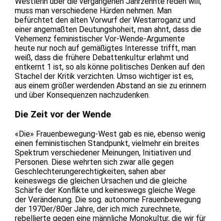
Westlerin über die vergangenen Jahrzehnte reden will,
muss man verschiedene Hürden nehmen. Man
befürchtet den alten Vorwurf der Westarroganz und
einer angemaßten Deutungshoheit, man ahnt, dass die
Vehemenz feministischer Vor-Wende-Argumente
heute nur noch auf gemäßigtes Interesse trifft, man
weiß, dass die frühere Debattenkultur erlahmt und
entkernt 1 ist, so als könne politisches Denken auf den
Stachel der Kritik verzichten. Umso wichtiger ist es,
aus einem größer werdenden Abstand an sie zu erinnern
und über Konsequenzen nachzudenken.
Die Zeit vor der Wende
«Die» Frauenbewegung-West gab es nie, ebenso wenig
einen feministischen Standpunkt, vielmehr ein breites
Spektrum verschiedener Meinungen, Initiativen und
Personen. Diese wehrten sich zwar alle gegen
Geschlechterungerechtigkeiten, sahen aber
keineswegs die gleichen Ursachen und die gleiche
Schärfe der Konflikte und keineswegs gleiche Wege
der Veränderung. Die sog. autonome Frauenbewegung
der 1970er/80er Jahre, der ich mich zurechnete,
rebellierte gegen eine männliche Monokultur, die wir für