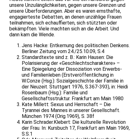
unsere Unzulänglichkeiten, gegen unsere Grenzen und
unsere Überforderungen. Aber es waren ernsthafte,
engagierteste Debatten, an denen unzählige Frauen
teilnahmen, sich echauffierten, sich stützten oder
bekämpften. Viele machten sich an die Arbeit. Und
dann kam die Wende.
Jens Hacke: Entkernung des politischen Denkens.
Berliner Zeitung vom 24./25.10.09, S.4
Standardtexte sind z. B.: Karin Hausen: Die
Polarisierung der «Geschlechtscharaktere» –
Eine Spiegelung der Dissoziation von Erwerbs-
und Familienleben (Erstveröffentlichung in
W.Conze (Hsg.): Sozialgeschichte der Familie in
der Neuzeit. Stuttgart 1976, S.367-393), in: Heidi
Rosenbaum (Hsg.): Familie und
Gesellschaftsstruktur. Frankfurt am Main 1980
Kate Millett: Sexus und Herrschaft – Die
Tyrannei des Mannes in unserer Gesellschaft.
München 1974 (Orig.1969), S. 38f
Karin Schrader.Klebert: Die kulturelle Revolution
der Frau. In: Kursbuch 17, Frankfurt am Main 1969,
S.S.1