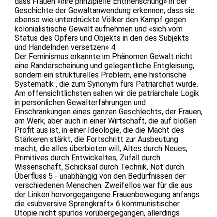
dass Frauen «ihre prinzipielle Entmenschung» in der
Geschichte der Gewaltanwendung erkennen, dass sie
ebenso wie unterdrückte Völker den Kampf gegen
kolonialistische Gewalt aufnehmen und «sich vom
Status des Opfers und Objekts in den des Subjekts
und Handelnden versetzen» 4.
Der Feminismus erkannte im Phänomen Gewalt nicht
eine Randerscheinung und gelegentliche Entgleisung,
sondern ein strukturelles Problem, eine historische
Systematik , die zum Synonym fürs Patriarchat wurde.
Am offensichtlichsten sahen wir die patriarchale Logik
in persönlichen Gewalterfahrungen und
Einschränkungen eines ganzen Geschlechts, der Frauen,
am Werk, aber auch in einer Wirtschaft, die auf bloßen
Profit aus ist, in einer Ideologie, die die Macht des
Stärkeren stärkt, die Fortschritt zur Ausbeutung
macht, die alles überbieten will, Altes durch Neues,
Primitives durch Entwickeltes, Zufall durch
Wissenschaft, Schicksal durch Technik, Not durch
Überfluss 5 - unabhängig von den Bedürfnissen der
verschiedenen Menschen. Zweifellos war für die aus
der Linken hervorgegangene Frauenbewegung anfangs
die «subversive Sprengkraft» 6 kommunistischer
Utopie nicht spurlos vorübergegangen, allerdings