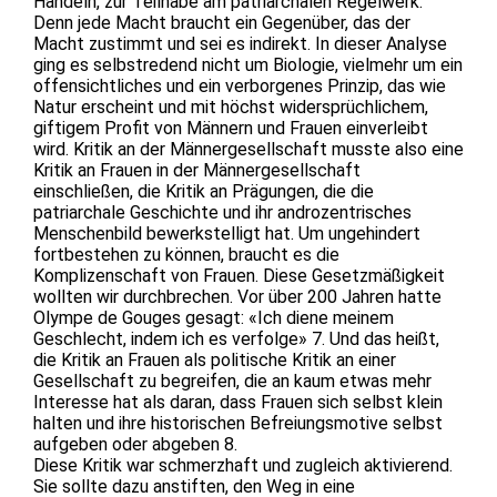
Handeln, zur Teilhabe am patriarchalen Regelwerk.
Denn jede Macht braucht ein Gegenüber, das der
Macht zustimmt und sei es indirekt. In dieser Analyse
ging es selbstredend nicht um Biologie, vielmehr um ein
offensichtliches und ein verborgenes Prinzip, das wie
Natur erscheint und mit höchst widersprüchlichem,
giftigem Profit von Männern und Frauen einverleibt
wird. Kritik an der Männergesellschaft musste also eine
Kritik an Frauen in der Männergesellschaft
einschließen, die Kritik an Prägungen, die die
patriarchale Geschichte und ihr androzentrisches
Menschenbild bewerkstelligt hat. Um ungehindert
fortbestehen zu können, braucht es die
Komplizenschaft von Frauen. Diese Gesetzmäßigkeit
wollten wir durchbrechen. Vor über 200 Jahren hatte
Olympe de Gouges gesagt: «Ich diene meinem
Geschlecht, indem ich es verfolge» 7. Und das heißt,
die Kritik an Frauen als politische Kritik an einer
Gesellschaft zu begreifen, die an kaum etwas mehr
Interesse hat als daran, dass Frauen sich selbst klein
halten und ihre historischen Befreiungsmotive selbst
aufgeben oder abgeben 8.
Diese Kritik war schmerzhaft und zugleich aktivierend.
Sie sollte dazu anstiften, den Weg in eine