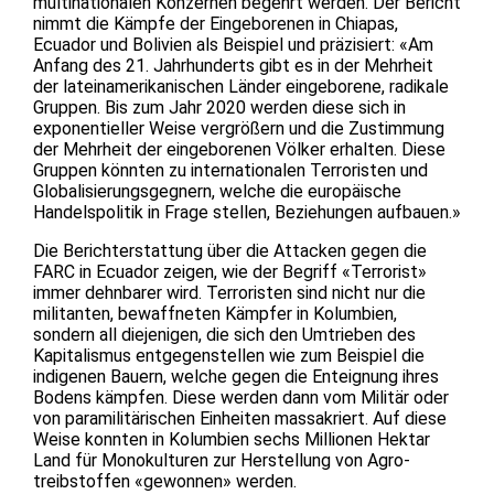
multinationalen Konzernen begehrt werden. Der Bericht
nimmt die Kämpfe der Eingeborenen in Chiapas,
Ecuador und Bolivien als Beispiel und präzisiert: «Am
Anfang des 21. Jahrhunderts gibt es in der Mehrheit
der lateinamerikanischen Länder eingeborene, radikale
Gruppen. Bis zum Jahr 2020 werden diese sich in
exponentieller Weise vergrößern und die Zustimmung
der Mehrheit der eingeborenen Völker erhalten. Diese
Gruppen könnten zu internationalen Terroristen und
Globalisierungsgegnern, welche die europäische
Handelspolitik in Frage stellen, Beziehungen aufbauen.»
Die Berichterstattung über die Attacken gegen die
FARC in Ecuador zeigen, wie der Begriff «Terrorist»
immer dehnbarer wird. Terroristen sind nicht nur die
militanten, bewaffneten Kämpfer in Kolumbien,
sondern all diejenigen, die sich den Umtrieben des
Kapitalismus entgegenstellen wie zum Beispiel die
indigenen Bauern, welche gegen die Enteignung ihres
Bodens kämpfen. Diese werden dann vom Militär oder
von paramilitärischen Einheiten massakriert. Auf diese
Weise konnten in Kolumbien sechs Millionen Hektar
Land für Monokulturen zur Herstellung von Agro-
treibstoffen «gewonnen» werden.