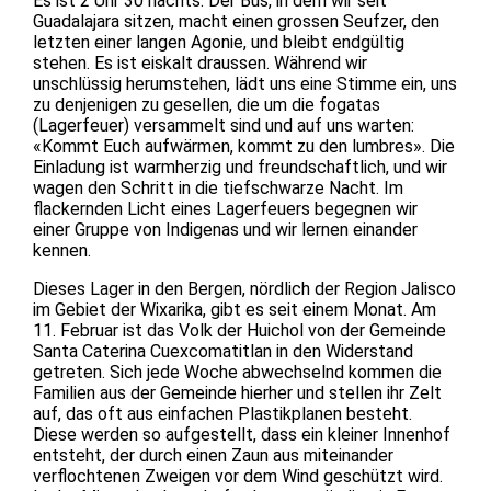
Es ist 2 Uhr 30 nachts. Der Bus, in dem wir seit
Guadalajara sitzen, macht einen grossen Seufzer, den
letzten einer langen Agonie, und bleibt endgültig
stehen. Es ist eiskalt draussen. Während wir
unschlüssig herumstehen, lädt uns eine Stimme ein, uns
zu denjenigen zu gesellen, die um die fogatas
(Lagerfeuer) versammelt sind und auf uns warten:
«Kommt Euch aufwärmen, kommt zu den lumbres». Die
Einladung ist warmherzig und freundschaftlich, und wir
wagen den Schritt in die tiefschwarze Nacht. Im
flackernden Licht eines Lagerfeuers begegnen wir
einer Gruppe von Indigenas und wir lernen einander
kennen.
Dieses Lager in den Bergen, nördlich der Region Jalisco
im Gebiet der Wixarika, gibt es seit einem Monat. Am
11. Februar ist das Volk der Huichol von der Gemeinde
Santa Caterina Cuexcomatitlan in den Widerstand
getreten. Sich jede Woche abwechselnd kommen die
Familien aus der Gemeinde hierher und stellen ihr Zelt
auf, das oft aus einfachen Plastikplanen besteht.
Diese werden so aufgestellt, dass ein kleiner Innenhof
entsteht, der durch einen Zaun aus miteinander
verflochtenen Zweigen vor dem Wind geschützt wird.