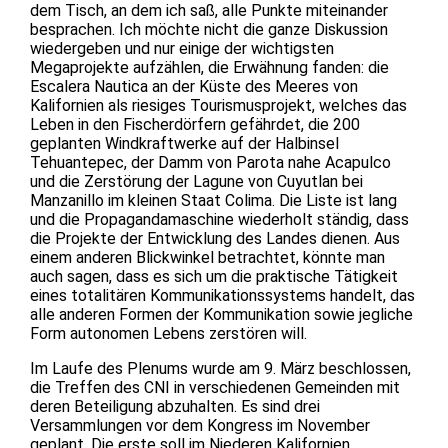
dem Tisch, an dem ich saß, alle Punkte miteinander
besprachen. Ich möchte nicht die ganze Diskussion
wiedergeben und nur einige der wichtigsten
Megaprojekte aufzählen, die Erwähnung fanden: die
Escalera Nautica an der Küste des Meeres von
Kalifornien als riesiges Tourismusprojekt, welches das
Leben in den Fischerdörfern gefährdet, die 200
geplanten Windkraftwerke auf der Halbinsel
Tehuantepec, der Damm von Parota nahe Acapulco
und die Zerstörung der Lagune von Cuyutlan bei
Manzanillo im kleinen Staat Colima. Die Liste ist lang
und die Propagandamaschine wiederholt ständig, dass
die Projekte der Entwicklung des Landes dienen. Aus
einem anderen Blickwinkel betrachtet, könnte man
auch sagen, dass es sich um die praktische Tätigkeit
eines totalitären Kommunikationssystems handelt, das
alle anderen Formen der Kommunikation sowie jegliche
Form autonomen Lebens zerstören will.
Im Laufe des Plenums wurde am 9. März beschlossen,
die Treffen des CNI in verschiedenen Gemeinden mit
deren Beteiligung abzuhalten. Es sind drei
Versammlungen vor dem Kongress im November
geplant. Die erste soll im Niederen Kalifornien