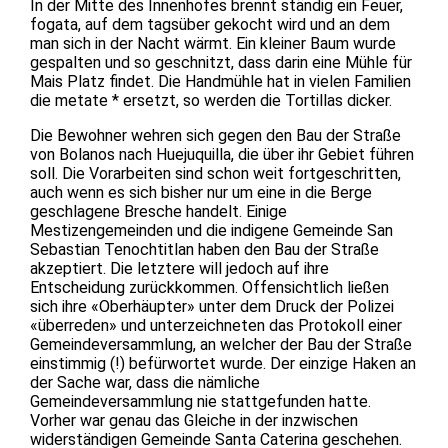
In der Mitte des Innenhofes brennt ständig ein Feuer,
fogata, auf dem tagsüber gekocht wird und an dem
man sich in der Nacht wärmt. Ein kleiner Baum wurde
gespalten und so geschnitzt, dass darin eine Mühle für
Mais Platz findet. Die Handmühle hat in vielen Familien
die metate * ersetzt, so werden die Tortillas dicker.
Die Bewohner wehren sich gegen den Bau der Straße
von Bolanos nach Huejuquilla, die über ihr Gebiet führen
soll. Die Vorarbeiten sind schon weit fortgeschritten,
auch wenn es sich bisher nur um eine in die Berge
geschlagene Bresche handelt. Einige
Mestizengemeinden und die indigene Gemeinde San
Sebastian Tenochtitlan haben den Bau der Straße
akzeptiert. Die letztere will jedoch auf ihre
Entscheidung zurückkommen. Offensichtlich ließen
sich ihre «Oberhäupter» unter dem Druck der Polizei
«überreden» und unterzeichneten das Protokoll einer
Gemeindeversammlung, an welcher der Bau der Straße
einstimmig (!) befürwortet wurde. Der einzige Haken an
der Sache war, dass die nämliche
Gemeindeversammlung nie stattgefunden hatte.
Vorher war genau das Gleiche in der inzwischen
widerständigen Gemeinde Santa Caterina geschehen.