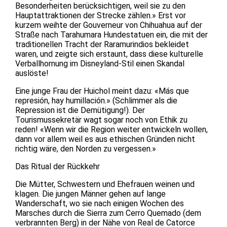
Besonderheiten berücksichtigen, weil sie zu den
Hauptattraktionen der Strecke zählen.» Erst vor
kurzem weihte der Gouverneur von Chihuahua auf der
Straße nach Tarahumara Hundestatuen ein, die mit der
traditionellen Tracht der Raramurindios bekleidet
waren, und zeigte sich erstaunt, dass diese kulturelle
Verballhornung im Disneyland-Stil einen Skandal
auslöste!
Eine junge Frau der Huichol meint dazu: «Más que
represión, hay humillación.» (Schlimmer als die
Repression ist die Demütigung!). Der
Tourismussekretär wagt sogar noch von Ethik zu
reden! «Wenn wir die Region weiter entwickeln wollen,
dann vor allem weil es aus ethischen Gründen nicht
richtig wäre, den Norden zu vergessen.»
Das Ritual der Rückkehr
Die Mütter, Schwestern und Ehefrauen weinen und
klagen. Die jungen Männer gehen auf lange
Wanderschaft, wo sie nach einigen Wochen des
Marsches durch die Sierra zum Cerro Quemado (dem
verbrannten Berg) in der Nähe von Real de Catorce