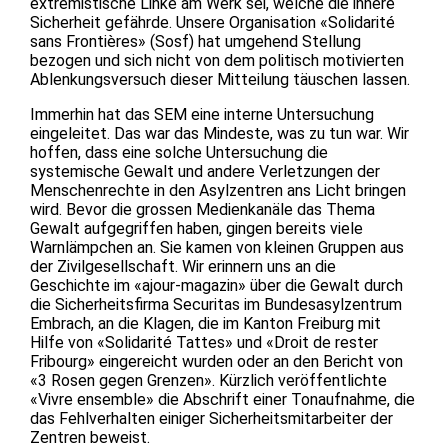
extremistische Linke am Werk sei, welche die innere
Sicherheit gefährde. Unsere Organisation «Solidarité
sans Frontières» (Sosf) hat umgehend Stellung
bezogen und sich nicht von dem politisch motivierten
Ablenkungsversuch dieser Mitteilung täuschen lassen.
Immerhin hat das SEM eine interne Untersuchung
eingeleitet. Das war das Mindeste, was zu tun war. Wir
hoffen, dass eine solche Untersuchung die
systemische Gewalt und andere Verletzungen der
Menschenrechte in den Asylzentren ans Licht bringen
wird. Bevor die grossen Medienkanäle das Thema
Gewalt aufgegriffen haben, gingen bereits viele
Warnlämpchen an. Sie kamen von kleinen Gruppen aus
der Zivilgesellschaft. Wir erinnern uns an die
Geschichte im «ajour-magazin» über die Gewalt durch
die Sicherheitsfirma Securitas im Bundesasylzentrum
Embrach, an die Klagen, die im Kanton Freiburg mit
Hilfe von «Solidarité Tattes» und «Droit de rester
Fribourg» eingereicht wurden oder an den Bericht von
«3 Rosen gegen Grenzen». Kürzlich veröffentlichte
«Vivre ensemble» die Abschrift einer Tonaufnahme, die
das Fehlverhalten einiger Sicherheitsmitarbeiter der
Zentren beweist.