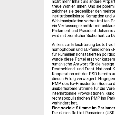
nicht mehr Inhalt als andere Altpar
treue Wähler_innen. Und sie polem
zeichnet sie gegenüber den meisten
institutionalisierte Korruption und
Wahlmanipulation vorbestraften Pol
ein Verfassungskonflikt mit unklare
Parlament und Präsident Johannis 
wird mit ziemlicher Sicherheit zu 
Anlass zur Erleichterung bietet vi
homophoben und EU-feindlichen «Pa
für Rumänien konstatierten politi
wurde diese Partei erst vor kurze
rumänische Antwort für die hiesige
Deutschland- und Front-National-Kl
Kooperation mit der PSD bereits a
diesen Erfolg verweigert. Hingege
PMP des Ex-Präsidenten Bsescu d
unüberhörbare Stimme für die Vere
internationale Provokationen. Kuri
rechtspopulistischen PMP ins Parl
verhindert hat.
Eine soziale Stimme im Parlame
Die «Union Rettet Rumänien» (USR) 