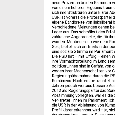
neun Prozent in beiden Kammern ve
von einem höheren Ergebnis träumen
sich ihre Strukturen unter klarer A
USR ist vorerst die Protestpartei 
eigene Bandbreite von linksliberal b
Verschiedene Meinungen gehen bere
Lager aus. Das schmälert den Erfolg
zahlreiche Abgeordnete, die für ihr
wurden. Mit diesen, so wie dem Ro
Goiu, bietet sich erstmals in der 
eine soziale Stimme im Parlament e
Die PSD hat – mit Erfolg – einen 
ihre Vormachtstellung im Land zemen
politiker_innen sind in Gefahr, vo
wegen ihrer Machenschaften vor Ge
Regierungsübernahme durch die PS
Rumäniens. Nüchtern betrachtet ha
Jahren jedoch weitaus bessere Ausg
2013 als Regierungspartei das Son
Abstimmung vorlegten, war es die 
Ver-treter_innen im Parlament. Ich
die USR in der Ablehnung von Kumpa
Profil klarer erkennbar wird – ja, s
durchzusetzen vermag. Dann kann s