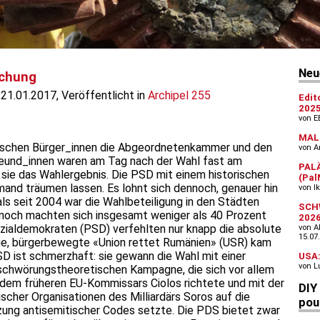
schung
21.01.2017, Veröffentlicht in
Archipel 255
ischen Bürger_innen die Abgeordnetenkammer und den
reund_innen waren am Tag nach der Wahl fast am
 sie das Wahlergebnis. Die PSD mit einem historischen
emand träumen lassen. Es lohnt sich dennoch, genauer hin
als seit 2004 war die Wahlbeteiligung in den Städten
nnoch machten sich insgesamt weniger als 40 Prozent
zialdemokraten (PSD) verfehlten nur knapp die absolute
eue, bürgerbewegte «Union rettet Rumänien» (USR) kam
SD ist schmerzhaft: sie gewann die Wahl mit einer
erschwörungstheoretischen Kampagne, die sich vor allem
dem früheren EU-Kommissars Ciolos richtete und mit der
scher Organisationen des Milliardärs Soros auf die
zung antisemitischer Codes setzte. Die PDS bietet zwar