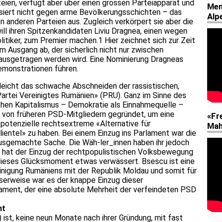
teien, verfügt aber über einen grossen Parteiapparat und
isiert nicht gegen arme Bevölkerungsschichten – das
 anderen Parteien aus. Zugleich verkörpert sie aber die
 will ihren Spitzenkandidaten Liviu Dragnea, einen wegen
itiker, zum Premier machen.1 Hier zeichnet sich zur Zeit
m Ausgang ab, der sicherlich nicht nur zwischen
ausgetragen werden wird. Eine Nominierung Dragneas
Demonstrationen führen.
elleicht das schwache Abschneiden der rassistischen,
rtei Vereinigtes Rumänien» (PRU). Ganz im Sinne des
schen Kapitalismus – Demokratie als Einnahmequelle –
m von früheren PSD-Mitgliedern gegründet, um eine
 potenzielle rechtsextreme «Alternative für
ientel» zu haben. Bei einem Einzug ins Parlament war die
usgemachte Sache. Die Wäh-ler_innen haben ihr jedoch
n hat der Einzug der rechtpopulistischen Volksbewegung
ieses Glücksmoment etwas verwässert. Bsescu ist eine
inigung Rumäniens mit der Republik Moldau und somit für
oserweise war es der knappe Einzug dieser
ament, der eine absolute Mehrheit der verfeindeten PSD
nt
ist, keine neun Monate nach ihrer Gründung, mit fast