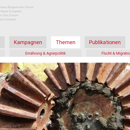
а
Kampagnen
Themen
Publikationen
Ernährung & Agrarpolitik
Flucht & Migrati