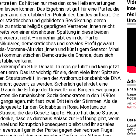
rtreten. Es hätten nur messianische Heilserwartungen
 lassen können. Das Ergebnis ist gut für eine Partei, die
bgrenzung der etablierten Politik des Landes aufbaut. Die
der städtischen und gebildeten Bevölkerung, deren
is zu nationalreligiös geprägten Vertreter_innen reicht.
its von einer absehbaren Spaltung in diese beiden
 vorerst nicht – immerhin gibt es in der Partei
 säkulares, demokratisches und soziales Profil gewählt
sia-Montana-Aktivist_innen und künftigem Senator Mihai
postkommunistischen Demokratie die Chance, dass sich
tablieren kann.
Wahlkampf im Stile Donald Trumps geführt und kann jetzt
tieren. Das ist wichtig für sie, denn viele ihrer Spitzen-
n den Staatsanwält_in-nen der Antikorruptionsbehörde DNA
richt gezerrt zu werden. Sicherlich gefährdet eine
D auch die Erfolge der Umwelt- und Bürgerbewegungen
tten die rumänischen Sozialdemokraten in den 1990er
angslagen, mit fast zwei Dritteln der Stimmen. Als sie
dergesetz für den Goldabbau in Rosia Montana zur
Strasse, die das Gesetz kippte. Heute hat diese Strasse
 denke, dass es durchaus Anlass zur Hoffnung gibt, wenn
nei und Korruption konsequent bleibt und ihr soziales
ich eventuell gar in der Partei gegen den rechten Flügel
ie auch auf den rumänischen Dörfern als Alternative