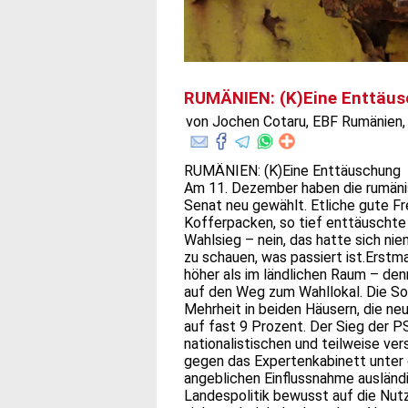
RUMÄNIEN: (K)Eine Enttäu
von Jochen Cotaru, EBF Rumänien, 
RUMÄNIEN: (K)Eine Enttäuschung
Am 11. Dezember haben die rumän
Senat neu gewählt. Etliche gute F
Kofferpacken, so tief enttäuschte
Wahlsieg – nein, das hatte sich ni
zu schauen, was passiert ist.Erstm
höher als im ländlichen Raum – de
auf den Weg zum Wahllokal. Die So
Mehrheit in beiden Häusern, die n
auf fast 9 Prozent. Der Sieg der P
nationalistischen und teilweise v
gegen das Expertenkabinett unter 
angeblichen Einflussnahme ausländi
Landespolitik bewusst auf die Nut