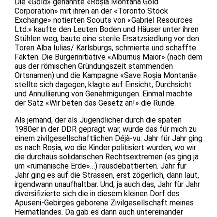
Die «Gold» genannte «Roșia Montană Gold
Corporation» mit ihren an der «Toronto Stock
Exchange» notierten Scouts von «Gabriel Resources
Ltd.» kaufte den Leuten Boden und Häuser unter ihren
Stühlen weg, baute eine sterile Ersatzsiedlung vor den
Toren Alba Iulias/ Karlsburgs, schmierte und schaffte
Fakten. Die Bürgerinitiative «Alburnus Maior» (nach dem
aus der römischen Gründungszeit stammenden
Ortsnamen) und die Kampagne «Save Roșia Montană»
stellte sich dagegen, klagte auf Einsicht, Durchsicht
und Annullierung von Genehmigungen. Einmal machte
der Satz «Wir beten das Gesetz an!» die Runde.
Als jemand, der als Jugendlicher durch die späten
1980er in der DDR geprägt war, wurde das für mich zu
einem zivilgesellschaftlichen Déjà-vu: Jahr für Jahr ging
es nach Roșia, wo die Kinder politisiert wurden, wo wir
die durchaus solidarischen Rechtsextremen (es ging ja
um «rumänische Erde»…) rausdebattierten. Jahr für
Jahr ging es auf die Strassen, erst zögerlich, dann laut,
irgendwann unaufhaltbar. Und, ja auch das, Jahr für Jahr
diversifizierte sich die in diesem kleinen Dorf des
Apuseni-Gebirges geborene Zivilgesellschaft meines
Heimatlandes. Da gab es dann auch untereinander