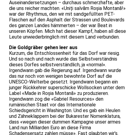
Auseinandersetzungen – durchaus schmerzhafte, aber
die uns reicher machten. «Uniți salvăm Roșia Montană!»
war der Rhythmus, den wir mit sandgefüllten PET-
Flaschen auf den Asphalt der Strassen und Boulevards
des ganzen Landes hämmerten – der war Beat in
unseren Köpfen. Mich hat dieser Kampf, haben all diese
Leute unwiederbringlich mit diesem Land verbunden.
Die Goldgräber gehen leer aus
Kurzum, die Entschlossenheit für das Dorf war riesig.
Und so nach und nach wurde das Selbstverständnis
dieses Dorfes selbstverständlich, ja «normal».
Irgendwann gab die Regierung auf. Irgendwann wurde
das nur noch von wenigen bewohnte Dorf auf die
UNESCO-Welterbe gesetzt. Irgendwann begann ein
junger Rückkehrer superschicke Wollsocken unter dem
Label «Made in Roșia Montană» zu produzieren.
Irgendwann zog die «Gabriel Resources» den
rumänischen Staat vor das Internationale
Schiedsgericht in Washington. Und es gab ein Heulen
und Zähneklappern bei der Bukarester Nomenklatura,
dass «wegen dieser dummen Kampagne unser armes
Land nun Milliarden Euro an diese Firma
Schadensersatz zahlen müsse». Fast glaubten wir’s.