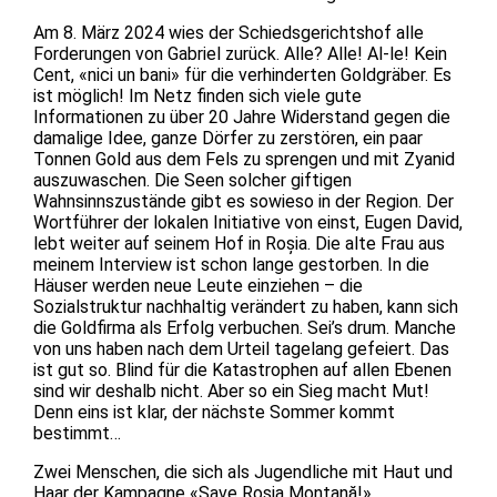
Am 8. März 2024 wies der Schiedsgerichtshof alle
Forderungen von Gabriel zurück. Alle? Alle! Al-le! Kein
Cent, «nici un bani» für die verhinderten Goldgräber. Es
ist möglich! Im Netz finden sich viele gute
Informationen zu über 20 Jahre Widerstand gegen die
damalige Idee, ganze Dörfer zu zerstören, ein paar
Tonnen Gold aus dem Fels zu sprengen und mit Zyanid
auszuwaschen. Die Seen solcher giftigen
Wahnsinnszustände gibt es sowieso in der Region. Der
Wortführer der lokalen Initiative von einst, Eugen David,
lebt weiter auf seinem Hof in Roșia. Die alte Frau aus
meinem Interview ist schon lange gestorben. In die
Häuser werden neue Leute einziehen – die
Sozialstruktur nachhaltig verändert zu haben, kann sich
die Goldfirma als Erfolg verbuchen. Sei’s drum. Manche
von uns haben nach dem Urteil tagelang gefeiert. Das
ist gut so. Blind für die Katastrophen auf allen Ebenen
sind wir deshalb nicht. Aber so ein Sieg macht Mut!
Denn eins ist klar, der nächste Sommer kommt
bestimmt…
Zwei Menschen, die sich als Jugendliche mit Haut und
Haar der Kampagne «Save Roșia Montană!»