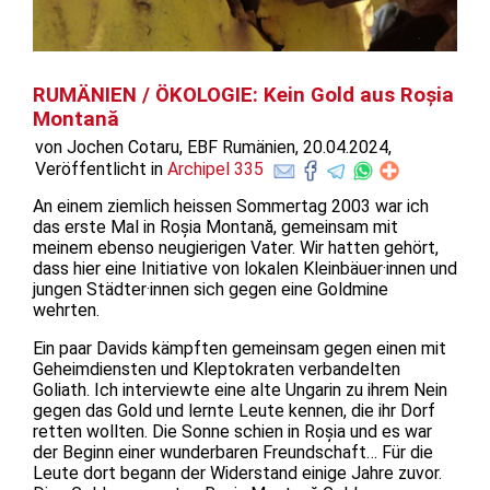
RUMÄNIEN / ÖKOLOGIE: Kein Gold aus Roșia
Montană
von Jochen Cotaru, EBF Rumänien, 20.04.2024,
Veröffentlicht in
Archipel 335
An einem ziemlich heissen Sommertag 2003 war ich
das erste Mal in Roșia Montană, gemeinsam mit
meinem ebenso neugierigen Vater. Wir hatten gehört,
dass hier eine Initiative von lokalen Kleinbäuer·innen und
jungen Städter·innen sich gegen eine Goldmine
wehrten.
Ein paar Davids kämpften gemeinsam gegen einen mit
Geheimdiensten und Kleptokraten verbandelten
Goliath. Ich interviewte eine alte Ungarin zu ihrem Nein
gegen das Gold und lernte Leute kennen, die ihr Dorf
retten wollten. Die Sonne schien in Roșia und es war
der Beginn einer wunderbaren Freundschaft… Für die
Leute dort begann der Widerstand einige Jahre zuvor.