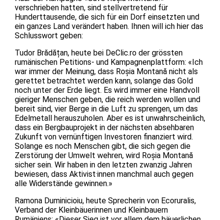
verschrieben hatten, sind stellvertretend für
Hunderttausende, die sich für ein Dorf einsetzten und
ein ganzes Land verändert haben. Ihnen will ich hier das
Schlusswort geben:
Tudor Brădățan, heute bei DeClic.ro der grössten
rumänischen Petitions- und Kampagnenplattform: «Ich
war immer der Meinung, dass Roșia Montană nicht als
gerettet betrachtet werden kann, solange das Gold
noch unter der Erde liegt. Es wird immer eine Handvoll
gieriger Menschen geben, die reich werden wollen und
bereit sind, vier Berge in die Luft zu sprengen, um das
Edelmetall herauszuholen. Aber es ist unwahrscheinlich,
dass ein Bergbauprojekt in der nächsten absehbaren
Zukunft von vernünftigen Investoren finanziert wird.
Solange es noch Menschen gibt, die sich gegen die
Zerstörung der Umwelt wehren, wird Roșia Montană
sicher sein. Wir haben in den letzten zwanzig Jahren
bewiesen, dass Aktivist·innen manchmal auch gegen
alle Widerstände gewinnen.»
Ramona Duminicioiu, heute Sprecherin von Ecoruralis,
Verband der Kleinbäuerinnen und Kleinbauern
Rumäniens: «Dieser Sieg ist vor allem dem bäuerlichen