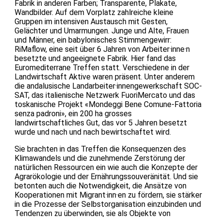
Fabrik in anderen Farben; Transparente, Plakate,
Wandbilder. Auf dem Vorplatz zahlreiche kleine
Gruppen im intensiven Austausch mit Gesten,
Gelächter und Umarmungen. Junge und Alte, Frauen
und Männer, ein babylonisches Stimmengewirr:
RiMaflow, eine seit über 6 Jahren von Arbeiter·inne·n
besetzte und angeeignete Fabrik. Hier fand das
Euromediterrane Treffen statt. Verschiedene in der
Landwirtschaft Aktive waren präsent. Unter anderem
die andalusische Landarbeiter·innengewerkschaft SOC-
SAT, das italienische Netzwerk FuoriMercato und das
toskanische Projekt «Mondeggi Bene Comune-Fattoria
senza padroni», ein 200 ha grosses
landwirtschaftliches Gut, das vor 5 Jahren besetzt
wurde und nach und nach bewirtschaftet wird.
Sie brachten in das Treffen die Konsequenzen des
Klimawandels und die zunehmende Zerstörung der
natürlichen Ressourcen ein wie auch die Konzepte der
Agrarökologie und der Ernährungssouveränität. Und sie
betonten auch die Notwendigkeit, die Ansätze von
Kooperationen mit Migrant·inn·en zu fördern, sie stärker
in die Prozesse der Selbstorganisation einzubinden und
Tendenzen zu überwinden, sie als Objekte von