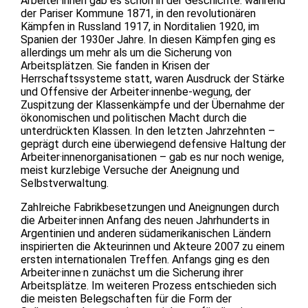
Arbeiter·innen gab es schon in der Geschichte: während
der Pariser Kommune 1871, in den revolutionären
Kämpfen in Russland 1917, in Norditalien 1920, im
Spanien der 1930er Jahre. In diesen Kämpfen ging es
allerdings um mehr als um die Sicherung von
Arbeitsplätzen. Sie fanden in Krisen der
Herrschaftssysteme statt, waren Ausdruck der Stärke
und Offensive der Arbeiter·innenbe-wegung, der
Zuspitzung der Klassenkämpfe und der Übernahme der
ökonomischen und politischen Macht durch die
unterdrückten Klassen. In den letzten Jahrzehnten –
geprägt durch eine überwiegend defensive Haltung der
Arbeiter·innenorganisationen – gab es nur noch wenige,
meist kurzlebige Versuche der Aneignung und
Selbstverwaltung.
Zahlreiche Fabrikbesetzungen und Aneignungen durch
die Arbeiter·innen Anfang des neuen Jahrhunderts in
Argentinien und anderen südamerikanischen Ländern
inspirierten die Akteurinnen und Akteure 2007 zu einem
ersten internationalen Treffen. Anfangs ging es den
Arbeiter·inne·n zunächst um die Sicherung ihrer
Arbeitsplätze. Im weiteren Prozess entschieden sich
die meisten Belegschaften für die Form der