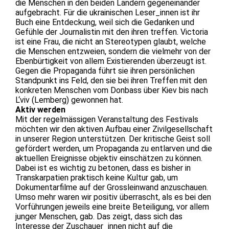
die Menschen in den beiden Ländern gegeneinander
aufgebracht. Für die ukrainischen Leser_innen ist ihr
Buch eine Entdeckung, weil sich die Gedanken und
Gefühle der Journalistin mit den ihren treffen. Victoria
ist eine Frau, die nicht an Stereotypen glaubt, welche
die Menschen entzweien, sondern die vielmehr von der
Ebenbürtigkeit von allem Existierenden überzeugt ist.
Gegen die Propaganda führt sie ihren persönlichen
Standpunkt ins Feld, den sie bei ihren Treffen mit den
konkreten Menschen vom Donbass über Kiev bis nach
L‘viv (Lemberg) gewonnen hat.
Aktiv werden
Mit der regelmässigen Veranstaltung des Festivals
möchten wir den aktiven Aufbau einer Zivilgesellschaft
in unserer Region unterstützen. Der kritische Geist soll
gefördert werden, um Propaganda zu entlarven und die
aktuellen Ereignisse objektiv einschätzen zu können.
Dabei ist es wichtig zu betonen, dass es bisher in
Transkarpatien praktisch keine Kultur gab, um
Dokumentarfilme auf der Grossleinwand anzuschauen.
Umso mehr waren wir positiv überrascht, als es bei den
Vorführungen jeweils eine breite Beteiligung, vor allem
junger Menschen, gab. Das zeigt, dass sich das
Interesse der Zuschauer_innen nicht auf die