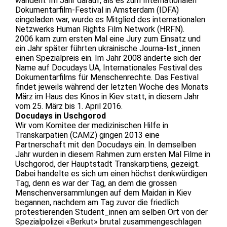
wandern. Im Jahr darauf, als es zum Internationalen
Dokumentarfilm-Festival in Amsterdam (IDFA)
eingeladen war, wurde es Mitglied des internationalen
Netzwerks Human Rights Film Network (HRFN).
2006 kam zum ersten Mal eine Jury zum Einsatz und
ein Jahr später führten ukrainische Journa-list_innen
einen Spezialpreis ein. Im Jahr 2008 änderte sich der
Name auf Docudays UA, Internationales Festival des
Dokumentarfilms für Menschenrechte. Das Festival
findet jeweils während der letzten Woche des Monats
März im Haus des Kinos in Kiev statt, in diesem Jahr
vom 25. März bis 1. April 2016.
Docudays in Uschgorod
Wir vom Komitee der medizinischen Hilfe in
Transkarpatien (CAMZ) gingen 2013 eine
Partnerschaft mit den Docudays ein. In demselben
Jahr wurden in diesem Rahmen zum ersten Mal Filme in
Uschgorod, der Hauptstadt Transkarptiens, gezeigt.
Dabei handelte es sich um einen höchst denkwürdigen
Tag, denn es war der Tag, an dem die grossen
Menschenversammlungen auf dem Maidan in Kiev
begannen, nachdem am Tag zuvor die friedlich
protestierenden Student_innen am selben Ort von der
Spezialpolizei «Berkut» brutal zusammengeschlagen