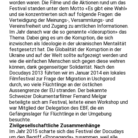
worden waren. Die Filme und die Aktionen rund um das
Festival standen unter dem Motto «Es gibt eine Wahl»
und sie konzentrierten sich auf folgende Fragen: die
Verteidigung der Meinungs-, Versammlungs- und
Vereinsfreiheit und Zugang zu amtlichen Informationen.
Im Jahr danach war die so genannte «Ideoruption» das
Thema. Dabei ging es um die Korruption, die sich
inzwischen als Ideologie in der ukrainischen Mentalität
festgesetzt hat. Die Globalität der Korruption in der
Ukraine und auf der Welt sollte aufgezeigt werden und
wie die einfachen Menschen sich gegen diese wehren
können, dank gegenseitiger Solidarität. Nach den
Docudays 2013 führten wir im Januar 2014 ein lokales
Filmfestival zur Frage der Migration in Uschgorod
durch, wo viele Flüchtlinge an der östlichen
Aussengrenze der EU stranden. Der bekannte
Schweizer Dokumentarfilmer Fernand Melgar
beteiligte sich am Festival, leitete einen Workshop und
war Mitglied der Delegation des EBF, die ein
Gefängnislager für Flüchtlinge in der Umgebung
besuchte.
Zivilgesellschaftliche Zusammenhänge
Im Jahr 2015 scharte sich das Festival der Docudays
um den Begriff «Propaganda» zusammen, weil alle