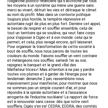
l’oligarchie politico-financière qui s’accroche par tous
les moyens à un système qui mène une guerre sans
merci au vivant, détruit les vies et détraque le climat
au nom du profit. Mais dans un contexte politique
toujours plus hostile, la tempête répressive et
autoritaire rugit de plus en plus fort. Derrière cet appel,
le besoin de respirer et souffler ensemble, celui de
tout un territoire qui se soulève, qui veut faire corps
pour s’opposer à Cigéo et à son monde: celui qui le
permet, et celui, plus ravagé encore, qu’il laisserait.
Pour organiser la transformation de cette société à
bout de souffle, nous nous parons de toutes les
couleurs du monde. Faisons souffler un vent contraire
et mélangeons nos souffles: samedi 1er au soir,
rejoignez le banquet et le grand «Bal des
Malfaiteur·trices»! Mais attention à ne pas y perdre
toutes vos plumes et à garder de l’énergie pour le
lendemain: dimanche 2 juin, rassemblons-nous
massivement pour manifester, pour montrer que nous
ne sommes pas un simple courant d’air, et pour
répondre à la spirale autoritaire et à l’assurance
arrogante de l’industrie nucléaire! Le rapport de force
est à renouveler sans cesse: dès que notre vent
soufflera, Cigéo s’en ira! CEDRA, EODRA, des comités