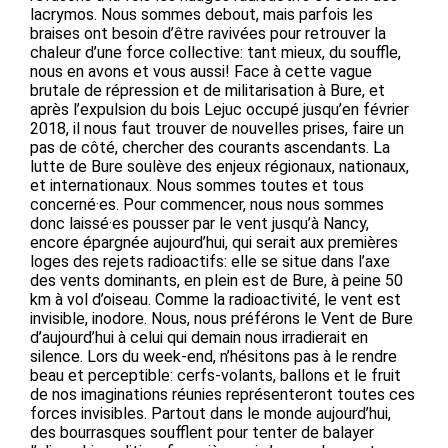
lacrymos. Nous sommes debout, mais parfois les
braises ont besoin d’être ravivées pour retrouver la
chaleur d’une force collective: tant mieux, du souffle,
nous en avons et vous aussi! Face à cette vague
brutale de répression et de militarisation à Bure, et
après l’expulsion du bois Lejuc occupé jusqu’en février
2018, il nous faut trouver de nouvelles prises, faire un
pas de côté, chercher des courants ascendants. La
lutte de Bure soulève des enjeux régionaux, nationaux,
et internationaux. Nous sommes toutes et tous
concerné·es. Pour commencer, nous nous sommes
donc laissé·es pousser par le vent jusqu’à Nancy,
encore épargnée aujourd’hui, qui serait aux premières
loges des rejets radioactifs: elle se situe dans l’axe
des vents dominants, en plein est de Bure, à peine 50
km à vol d’oiseau. Comme la radioactivité, le vent est
invisible, inodore. Nous, nous préférons le Vent de Bure
d’aujourd’hui à celui qui demain nous irradierait en
silence. Lors du week-end, n’hésitons pas à le rendre
beau et perceptible: cerfs-volants, ballons et le fruit
de nos imaginations réunies représenteront toutes ces
forces invisibles. Partout dans le monde aujourd’hui,
des bourrasques soufflent pour tenter de balayer