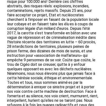
risque pour 100.000 ans! Derrière ces chiffres
abstraits, des risques réels: explosions, incendies,
contaminations, rejets massifs. Depuis 25 ans, pour
faire accepter ce projet, Etat et nucléocrates
cherchent à l’imposer en faisant de la population locale
leur cobaye et en faisant taire les élu·es à coups de
corruption légale d’un milliard d’euros. Depuis l’été
2017, la carotte s’est transformée en bâton avec une
vague de répression et de criminalisation inédite dans
l’histoire récente des territoires en lutte – 60 procès,
28 interdictions de territoires, plusieurs peines de
prison ferme, des dizaines de mois de sursis, et une
instruction pour «association de malfaiteurs» qui
empêche 9 personnes de se voir. Coûte que coûte, le
trou de Cigéo doit se creuser, quitte à y enfouir
quelques opposant·es avec les déchets nucléaires.
Néanmoins, nous nous élevons plus que jamais face à
cette hérésie sociale, éthique et environnementale.
Toutes et tous, nous sommes animé·es par la
détermination à enrayer ce sinistre projet et à porter
nos voix contre cette machine de destruction. Face à
l’omerta et au silence, nos voix crient, murmurent, rient,
interpellent, hurlent qu’elles ne se tairont pas. Nous
refusons à la fois les nuages radioactifs et ceux des