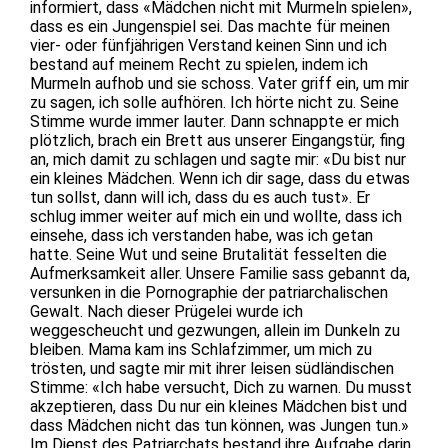
informiert, dass «Mädchen nicht mit Murmeln spielen»,
dass es ein Jungenspiel sei. Das machte für meinen
vier- oder fünfjährigen Verstand keinen Sinn und ich
bestand auf meinem Recht zu spielen, indem ich
Murmeln aufhob und sie schoss. Vater griff ein, um mir
zu sagen, ich solle aufhören. Ich hörte nicht zu. Seine
Stimme wurde immer lauter. Dann schnappte er mich
plötzlich, brach ein Brett aus unserer Eingangstür, fing
an, mich damit zu schlagen und sagte mir: «Du bist nur
ein kleines Mädchen. Wenn ich dir sage, dass du etwas
tun sollst, dann will ich, dass du es auch tust». Er
schlug immer weiter auf mich ein und wollte, dass ich
einsehe, dass ich verstanden habe, was ich getan
hatte. Seine Wut und seine Brutalität fesselten die
Aufmerksamkeit aller. Unsere Familie sass gebannt da,
versunken in die Pornographie der patriarchalischen
Gewalt. Nach dieser Prügelei wurde ich
weggescheucht und gezwungen, allein im Dunkeln zu
bleiben. Mama kam ins Schlafzimmer, um mich zu
trösten, und sagte mir mit ihrer leisen südländischen
Stimme: «Ich habe versucht, Dich zu warnen. Du musst
akzeptieren, dass Du nur ein kleines Mädchen bist und
dass Mädchen nicht das tun können, was Jungen tun.»
Im Dienst des Patriarchats bestand ihre Aufgabe darin,