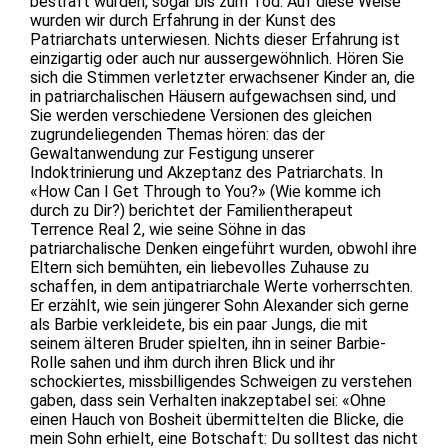
bestraft würden, sogar bis zum Tod. Auf diese Weise
wurden wir durch Erfahrung in der Kunst des
Patriarchats unterwiesen. Nichts dieser Erfahrung ist
einzigartig oder auch nur aussergewöhnlich. Hören Sie
sich die Stimmen verletzter erwachsener Kinder an, die
in patriarchalischen Häusern aufgewachsen sind, und
Sie werden verschiedene Versionen des gleichen
zugrundeliegenden Themas hören: das der
Gewaltanwendung zur Festigung unserer
Indoktrinierung und Akzeptanz des Patriarchats. In
«How Can I Get Through to You?» (Wie komme ich
durch zu Dir?) berichtet der Familientherapeut
Terrence Real 2, wie seine Söhne in das
patriarchalische Denken eingeführt wurden, obwohl ihre
Eltern sich bemühten, ein liebevolles Zuhause zu
schaffen, in dem antipatriarchale Werte vorherrschten.
Er erzählt, wie sein jüngerer Sohn Alexander sich gerne
als Barbie verkleidete, bis ein paar Jungs, die mit
seinem älteren Bruder spielten, ihn in seiner Barbie-
Rolle sahen und ihm durch ihren Blick und ihr
schockiertes, missbilligendes Schweigen zu verstehen
gaben, dass sein Verhalten inakzeptabel sei: «Ohne
einen Hauch von Bosheit übermittelten die Blicke, die
mein Sohn erhielt, eine Botschaft: Du solltest das nicht