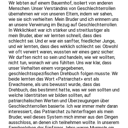
Wir lebten auf einem Bauernhof, isoliert von anderen
Menschen. Unser Verständnis von Geschlechterrollen
übernahmen wir von unseren Eltern, indem wir sahen,
wie sie sich verhielten. Mein Bruder und ich erinnern uns
an unsere Verwirrung im Bezug auf Geschlechterrollen.
In Wirklichkeit war ich stärker und streitlustiger als
mein Bruder, aber wir lernten schnell, dass dies
schlecht sei. Und er war ein sanfter, friedlicher Junge,
und wir lernten, dass dies wirklich schlecht sei. Obwohl
wir oft verwirrt waren, wussten wir eines ganz sicher:
Wir durften nicht so sein und handeln, wie wir wollten;
nicht tun, wonach wir uns fühlten. Uns war klar, dass
unser Verhalten einem vorgegebenen,
geschlechtsspezifischen Drehbuch folgen musste. Wir
beide lernten das Wort «Patriarchat» erst als
Erwachsene, als uns bewusst wurde, dass das
Drehbuch, das bestimmt hatte, was wir sein sollten und
welche Identitäten wir bilden sollten, auf
patriarchalischen Werten und Überzeugungen über
Geschlechterrollen basierte. Ich war immer mehr daran
interessiert, das Patriarchat zu hinterfragen als mein
Bruder, weil dieses System mich immer aus den Dingen
ausschloss, an denen ich teilnehmen wollte. In unserem
Familienleben der fünfziger Jahre waren Murmeln ein