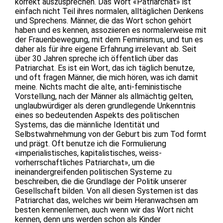
korrekt auszusprechen. Das Wort «Patriarchat» ist
einfach nicht Teil ihres normalen, alltäglichen Denkens
und Sprechens. Männer, die das Wort schon gehört
haben und es kennen, assoziieren es normalerweise mit
der Frauenbewegung, mit dem Feminismus, und tun es
daher als für ihre eigene Erfahrung irrelevant ab. Seit
über 30 Jahren spreche ich öffentlich über das
Patriarchat. Es ist ein Wort, das ich täglich benutze,
und oft fragen Männer, die mich hören, was ich damit
meine. Nichts macht die alte, anti-feministische
Vorstellung, nach der Männer als allmächtig gelten,
unglaubwürdiger als deren grundlegende Unkenntnis
eines so bedeutenden Aspekts des politischen
Systems, das die männliche Identität und
Selbstwahrnehmung von der Geburt bis zum Tod formt
und prägt. Oft benutze ich die Formulierung
«imperialistisches, kapitalistisches, weiss-
vorherrschaftliches Patriarchat», um die
ineinandergreifenden politischen Systeme zu
beschreiben, die die Grundlage der Politik unserer
Gesellschaft bilden. Von all diesen Systemen ist das
Patriarchat das, welches wir beim Heranwachsen am
besten kennenlernen, auch wenn wir das Wort nicht
kennen, denn uns werden schon als Kinder