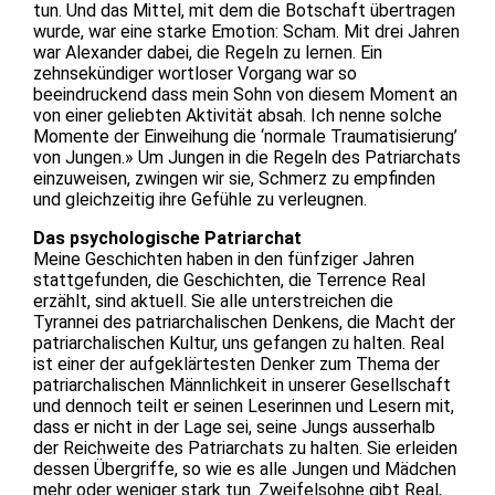
tun. Und das Mittel, mit dem die Botschaft übertragen
wurde, war eine starke Emotion: Scham. Mit drei Jahren
war Alexander dabei, die Regeln zu lernen. Ein
zehnsekündiger wortloser Vorgang war so
beeindruckend dass mein Sohn von diesem Moment an
von einer geliebten Aktivität absah. Ich nenne solche
Momente der Einweihung die ‘normale Traumatisierung’
von Jungen.» Um Jungen in die Regeln des Patriarchats
einzuweisen, zwingen wir sie, Schmerz zu empfinden
und gleichzeitig ihre Gefühle zu verleugnen.
Das psychologische Patriarchat
Meine Geschichten haben in den fünfziger Jahren
stattgefunden, die Geschichten, die Terrence Real
erzählt, sind aktuell. Sie alle unterstreichen die
Tyrannei des patriarchalischen Denkens, die Macht der
patriarchalischen Kultur, uns gefangen zu halten. Real
ist einer der aufgeklärtesten Denker zum Thema der
patriarchalischen Männlichkeit in unserer Gesellschaft
und dennoch teilt er seinen Leserinnen und Lesern mit,
dass er nicht in der Lage sei, seine Jungs ausserhalb
der Reichweite des Patriarchats zu halten. Sie erleiden
dessen Übergriffe, so wie es alle Jungen und Mädchen
mehr oder weniger stark tun. Zweifelsohne gibt Real,