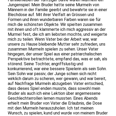
Jungenspiel. Mein Bruder hatte seine Murmeln von
Männern in der Familie geerbt und bewahrte sie in einer
Blechdose auf. Mit ihrer Vielfalt an Grössen und
Formen und ihren wunderbaren Farben waren sie für
mich die schönsten Objekte. Wir spielten zusammen
mit ihnen und oft klammerte ich mich aggressiv an der
Murmel fest, die ich am liebsten mochte, und weigerte
mich zu teilen. Wenn Vater bei der Arbeit war, war
unsere zu Hause bleibende Mutter sehr zufrieden, uns
zusammen Murmeln spielen zu sehen. Unser Vater
hingegen, der unser Spiel aus einer patriarchalischen
Perspektive betrachtete, empfand das, was er sah, als
störend. Seine Tochter, angriffslustig und
konkurrierend, war eine bessere Spielerin als sein Sohn.
Sein Sohn war passiv; der Junge schien sich nicht
wirklich darum zu scheren, wer gewann, und war bereit,
auf Nachfrage Murmeln abzugeben. Vater entschied,
dass dieses Spiel enden musste, dass sowohl mein
Bruder als auch ich eine Lektion über angemessene
Geschlechterrollen lernen mussten. Eines Abends
erhielt mein Bruder von Vater die Erlaubnis, die Dose
mit den Murmeln herauszuholen. Ich tat meinen
Wunsch, zu spielen, kund und wurde von meinem Bruder