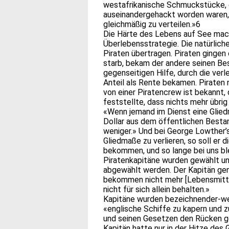
westafrikanische Schmuckstücke, 
auseinandergehackt worden waren, 
gleichmäßig zu verteilen.»6
Die Härte des Lebens auf See mach
Überlebensstrategie. Die natürliche
Piraten übertragen. Piraten ginge
starb, bekam der andere seinen Bes
gegenseitigen Hilfe, durch die ver
Anteil als Rente bekamen. Piraten 
von einer Piratencrew ist bekannt,
feststellte, dass nichts mehr übri
«Wenn jemand im Dienst eine Gliedm
Dollar aus dem öffentlichen Bestan
weniger.» Und bei George Lowther’
Gliedmaße zu verlieren, so soll er
bekommen, und so lange bei uns ble
Piratenkapitäne wurden gewählt un
abgewählt werden. Der Kapitän gen
bekommen nicht mehr [Lebensmittel]
nicht für sich allein behalten.»
Kapitäne wurden bezeichnender-wei
«englische Schiffe zu kapern und z
und seinen Gesetzen den Rücken gek
Kapitän hatte nur in der Hitze des