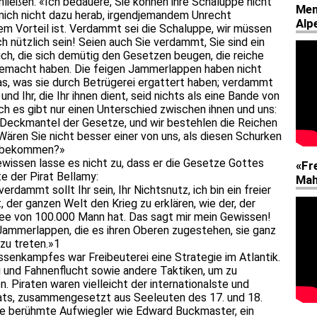
hließen: «Ich bedauere, Sie können ihre Schaluppe nicht
ich nicht dazu herab, irgendjemandem Unrecht
em Vorteil ist. Verdammt sei die Schaluppe, wir müssen
h nützlich sein! Seien auch Sie verdammt, Sie sind ein
ch, die sich demütig den Gesetzen beugen, die reiche
 gemacht haben. Die feigen Jammerlappen haben nicht
as, was sie durch Betrügerei ergattert haben; verdammt
, und Ihr, die Ihr ihnen dient, seid nichts als eine Bande von
ch es gibt nur einen Unterschied zwischen ihnen und uns:
Deckmantel der Gesetze, und wir bestehlen die Reichen
ären Sie nicht besser einer von uns, als diesen Schurken
zu bekommen?»
ewissen lasse es nicht zu, dass er die Gesetze Gottes
e der Pirat Bellamy:
rdammt sollt Ihr sein, Ihr Nichtsnutz, ich bin ein freier
t, der ganzen Welt den Krieg zu erklären, wie der, der
ee von 100.000 Mann hat. Das sagt mir mein Gewissen!
Jammerlappen, die es ihren Oberen zugestehen, sie ganz
 zu treten.»1
ssenkampfes war Freibeuterei eine Strategie im Atlantik.
und Fahnenflucht sowie andere Taktiken, um zu
. Piraten waren vielleicht der internationalste und
riats, zusammengesetzt aus Seeleuten des 17. und 18.
ige berühmte Aufwiegler wie Edward Buckmaster, ein