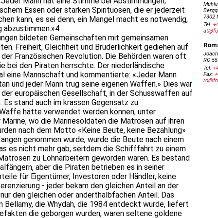
«Jeder Mann hat eine Stimme bei Abstimmungen;
schem Essen oder starken Spirituosen, die er jederzeit
hen kann, es sei denn, ein Mangel macht es notwendig,
ng abzustimmen.»4
zungen bildeten Gemeinschaften mit gemeinsamen
ten. Freiheit, Gleichheit und Brüderlichkeit gediehen auf
 der Französischen Revolution. Die Behörden waren oft
die bei den Piraten herrschte. Der niederländische
mal eine Mannschaft und kommentierte: «Jeder Mann
itän und jeder Mann trug seine eigenen Waffen.» Dies war
g der europäischen Gesellschaft, in der Schusswaffen auf
. Es stand auch im krassen Gegensatz zu
s Waffe hätte verwendet werden können, unter
 Marine, wo die Marinesoldaten die Matrosen auf ihren
wurden nach dem Motto «Keine Beute, keine Bezahlung»
gefangen genommen wurde, wurde die Beute nach einem
das es nicht mehr gab, seitdem die Schifffahrt zu einem
 Matrosen zu Lohnarbeitern geworden waren. Es bestand
lfängern, aber die Piraten betrieben es in seiner
teile für Eigentümer, Investoren oder Händler, keine
erenzierung - jeder bekam den gleichen Anteil an der
 nur den gleichen oder anderthalbfachen Anteil. Das
 Bellamy, die Whydah, die 1984 entdeckt wurde, liefert
tefakten die geborgen wurden, waren seltene goldene