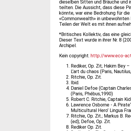
dieselben Sitten und Bräuche und i
teilten. Die Aussicht, dass diese 
könnte, war eine Bedrohung für die
«Commonwealth» in unbewohnten Re
Teilen der Welt es mit ihnen aufn
*Britisches Kollektiv, das eine glei
Dieser Text wurde in ihrer Nr. 8 (2
Archipel.
Kein copyright.
http://www.eco-act
Rediker, Op. Zit; Hakim Bey 
L’art du chaos (Paris, Nautilus
Ritchie, Op. Zit.
Ibid.
Daniel Defoe (Captain Charle
(Paris, Phébus,1990)
Robert C. Ritchie, Captain Ki
Lawrence Osborne - A Pirate
Multicultural Hero’ Lingua F
Ritchie, Op. Zit.; Markus B. Re
(ed); Defoe, Op. Zit.
Rediker Op. Zit.