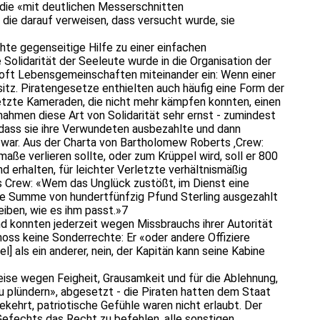
die «mit deutlichen Messerschnitten
die darauf verweisen, dass versucht wurde, sie
te gegenseitige Hilfe zu einer einfachen
 Solidarität der Seeleute wurde in die Organisation der
n oft Lebensgemeinschaften miteinander ein: Wenn einer
itz. Piratengesetze enthielten auch häufig eine Form der
letzte Kameraden, die nicht mehr kämpfen konnten, einen
nahmen diese Art von Solidarität sehr ernst - zumindest
 dass sie ihre Verwundeten ausbezahlte und dann
g war. Aus der Charta von Bartholomew Roberts ‚Crew:
aße verlieren sollte, oder zum Krüppel wird, soll er 800
d erhalten, für leichter Verletzte verhältnismäßig
s Crew: «Wem das Unglück zustößt, im Dienst eine
 die Summe von hundertfünfzig Pfund Sterling ausgezahlt
iben, wie es ihm passt.»7
d konnten jederzeit wegen Missbrauchs ihrer Autorität
oss keine Sonderrechte: Er «oder andere Offiziere
 als ein anderer, nein, der Kapitän kann seine Kabine
se wegen Feigheit, Grausamkeit und für die Ablehnung,
u plündern», abgesetzt - die Piraten hatten dem Staat
ehrt, patriotische Gefühle waren nicht erlaubt. Der
 Gefechts das Recht zu befehlen, alle sonstigen