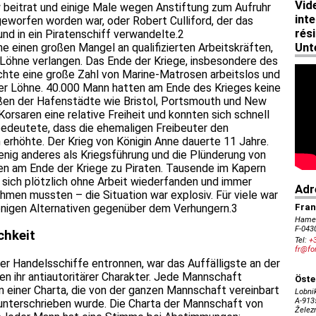
 beitrat und einige Male wegen Anstiftung zum Aufruhr
worfen worden war, oder Robert Culliford, der das
und in ein Piratenschiff verwandelte.2
ne einen großen Mangel an qualifizierten Arbeitskräften,
 Löhne verlangen. Das Ende der Kriege, insbesondere des
chte eine große Zahl von Marine-Matrosen arbeitslos und
der Löhne. 40.000 Mann hatten am Ende des Krieges keine
raßen der Hafenstädte wie Bristol, Portsmouth und New
Korsaren eine relative Freiheit und konnten sich schnell
bedeutete, dass die ehemaligen Freibeuter den
erhöhte. Der Krieg von Königin Anne dauerte 11 Jahre.
enig anderes als Kriegsführung und die Plünderung von
ren am Ende der Kriege zu Piraten. Tausende im Kapern
 sich plötzlich ohne Arbeit wiederfanden und immer
men mussten – die Situation war explosiv. Für viele war
wenigen Alternativen gegenüber dem Verhungern.3
ichkeit
der Handelsschiffe entronnen, war das Auffälligste an der
n ihr antiautoritärer Charakter. Jede Mannschaft
 einer Charta, die von der ganzen Mannschaft vereinbart
 unterschrieben wurde. Die Charta der Mannschaft von