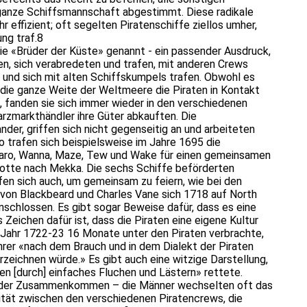
ganze Schiffsmannschaft abgestimmt. Diese radikale
 effizient; oft segelten Piratenschiffe ziellos umher,
ng traf.8
die «Brüder der Küste» genannt - ein passender Ausdruck,
ten, sich verabredeten und trafen, mit anderen Crews
und sich mit alten Schiffskumpels trafen. Obwohl es
 die ganze Weite der Weltmeere die Piraten in Kontakt
n, fanden sie sich immer wieder in den verschiedenen
arzmarkthändler ihre Güter abkauften. Die
der, griffen sich nicht gegenseitig an und arbeiteten
 trafen sich beispielsweise im Jahre 1695 die
Faro, Wanna, Maze, Tew und Wake für einen gemeinsamen
flotte nach Mekka. Die sechs Schiffe beförderten
en sich auch, um gemeinsam zu feiern, wie bei den
 von Blackbeard und Charles Vane sich 1718 auf North
schlossen. Es gibt sogar Beweise dafür, dass es eine
Zeichen dafür ist, dass die Piraten eine eigene Kultur
m Jahr 1722-23 16 Monate unter den Piraten verbrachte,
ührer «nach dem Brauch und in dem Dialekt der Piraten
erzeichnen würde.» Es gibt auch eine witzige Darstellung,
ben [durch] einfaches Fluchen und Lästern» rettete.
ieder Zusammenkommen – die Männer wechselten oft das
ität zwischen den verschiedenen Piratencrews, die