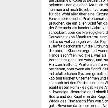
Bartholomew Roberts beginnt so: 
bekommt den gleichen Anteil an fri
nehmen und nach Belieben verbrauc
für das Wohl aller über eine Kürzu
Euro-amerikanische Piratenbesat
Bräuchen, die auf allen Schiffen gal
der See mehr als hundert Jahre vor
schockiert über die Freizügigkeit, 
Gouverneur von Mauritius traf ein
hatte so viel zu sagen wie der Kap
zutiefst bedrohlich für die Ordnun
die oberen Klassen begrenzt waren
Handelsschiffen, wo alles, was al
Verschluss gehalten wurde, und zur
Plätzen hielten.5 Piratenschiffe 
betrieben, aber wenn ein Schiff 
mittelalterlichen System geteilt, 
kapitalistischen Unternehmen und
nur noch bei den Piraten und den Wa
egalitärsten Form - es gab keine An
aufwendige Hierarchie der Lohndiff
Beute und der Kapitän in der Regel
Wrack des Piratenschiffes von Sam
gute Beweise dafür - unter den Ar