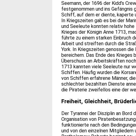
Seemann, der 1696 der Kidd’s Crew
festgenommen und ins Gefängnis ge
Schiff, auf dem er diente, kaperte 
In Kriegszeiten gab es bei der Mari
und Seeleute konnten relativ hohe
Krieges der Königin Anne 1713, ma
führte zu einem starken Einbruch 
Arbeit und streiften durch die St
York. In Kriegszeiten genossen die 
bereichern. Das Ende des Krieges 
Überschuss an Arbeitskräften noch 
1713 kannten viele Seeleute nur w
Schiffen. Häufig wurden die Korsa
von Schiffen erfahrene Männer, die
schlechter bezahlten Dienste anneh
die Piraterie zweifellos eine der 
Freiheit, Gleichheit, Brüderl
Der Tyrannei der Disziplin an Bord 
Organisation von Piratenbesatzunge
funktionierte nach den Bedingungen
und von den einzelnen Mitgliedern