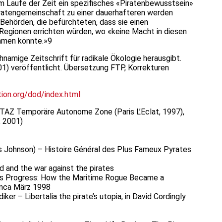
m Laufe der Zeit ein spezifisches «Piratenbewusstsein»
Piratengemeinschaft zu einer dauerhafteren werden
 Behörden, die befürchteten, dass sie einen
gionen errichten würden, wo «keine Macht in diesen
ehmen könnte.»9
chnamige Zeitschrift für radikale Ökologie herausgibt.
001) veröffentlicht. Übersetzung FTP, Korrekturen
ion.org/dod/index.html
– TAZ Temporäre Autonome Zone (Paris L’Eclat, 1997),
, 2001)
s Johnson) – Histoire Général des Plus Fameux Pyrates
dd and the war against the pirates
‘s Progress: How the Maritime Rogue Became a
ranca März 1998
diker – Libertalia the pirate’s utopia, in David Cordingly