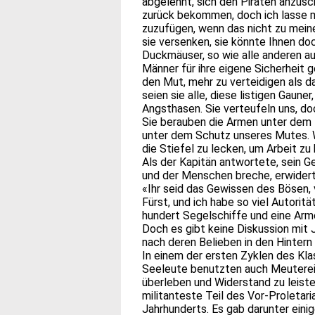
abgelehnt, sich den Piraten anzusc
zurück bekommen, doch ich lasse m
zuzufügen, wenn das nicht zu mein
sie versenken, sie könnte Ihnen doc
Duckmäuser, so wie alle anderen au
Männer für ihre eigene Sicherheit
den Mut, mehr zu verteidigen als d
seien sie alle, diese listigen Gauner
Angsthasen. Sie verteufeln uns, do
Sie berauben die Armen unter dem 
unter dem Schutz unseres Mutes. W
die Stiefel zu lecken, um Arbeit 
Als der Kapitän antwortete, sein G
und der Menschen breche, erwidert
«Ihr seid das Gewissen des Bösen, ve
Fürst, und ich habe so viel Autoritä
hundert Segelschiffe und eine Arm
Doch es gibt keine Diskussion mit 
nach deren Belieben in den Hintern
In einem der ersten Zyklen des Kla
Seeleute benutzten auch Meuterei 
überleben und Widerstand zu leisten
militanteste Teil des Vor-Proleta
Jahrhunderts. Es gab darunter ein