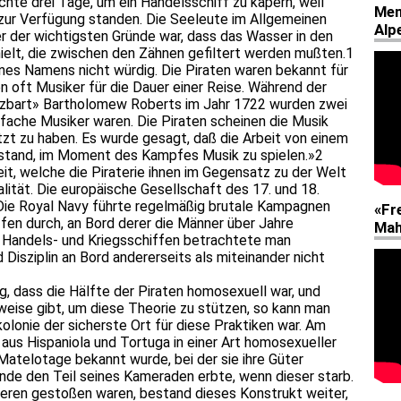
chte drei Tage, um ein Handelsschiff zu kapern, weil
ur Verfügung standen. Die Seeleute im Allgemeinen
r der wichtigsten Gründe war, dass das Wasser in den
lt, die zwischen den Zähnen gefiltert werden mußten.1
nes Namens nicht würdig. Die Piraten waren bekannt für
n oft Musiker für die Dauer einer Reise. Während der
rzbart» Bartholomew Roberts im Jahr 1722 wurden zwei
nfache Musiker waren. Die Piraten scheinen die Musik
t zu haben. Es wurde gesagt, daß die Arbeit von einem
estand, im Moment des Kampfes Musik zu spielen.»2
heit, welche die Piraterie ihnen im Gegensatz zu der Welt
lität. Die europäische Gesellschaft des 17. und 18.
Die Royal Navy führte regelmäßig brutale Kampagnen
en durch, an Bord derer die Männer über Jahre
Handels- und Kriegsschiffen betrachtete man
d Disziplin an Bord andererseits als miteinander nicht
g, dass die Hälfte der Piraten homosexuell war, und
eise gibt, um diese Theorie zu stützen, so kann man
olonie der sicherste Ort für diese Praktiken war. Am
 aus Hispaniola und Tortuga in einer Art homosexueller
atelotage bekannt wurde, bei der sie ihre Güter
e den Teil seines Kameraden erbte, wenn dieser starb.
ieren gestoßen waren, bestand dieses Konstrukt weiter,