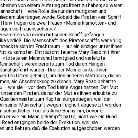
scheinen von einem Aufstieg profitiert zu haben; so waren
rmannschaft – eine Rolle die nur den mutigsten und
iedern übertragen wurde. Sobald die Piraten «ein Schiff
riffen» trugen die zwei Frauen «Männerklamotten» und
trugen sie Frauensachen».7
usammen von einem britischen Schiff gefangen
a verließ. Die Mannschaft des Piratenschiffs war völlig
steckte sich im Frachtraum – nur ein einziger unter ihnen
Mut zu kämpfen. Enttäuscht feuerte Mary Read mit ihrer
s, «tötete ein Mannschaftsmitglied und verletzte
Mannschaft waren bereits zum Tod durch Hängen
ribunal geführt wurden. Drei der Männer, unter ihnen
ählten Orten gehängt, um den anderen Matrosen, die an
men, als Abschreckung zu dienen. Mary Read beharrte
» – wie sie – vor dem Tod keine Angst hatten. Der Mut
unter den Piraten, da nur der Mut es ihnen erlaubte zu
uartiermeister zum Kapitän aufgestiegen, weil der
von seiner Mannschaft wegen Feigheit abgesetzt worden
n schändlicher Tod, als Anne Bonny ihm, bevor er
nn er wie ein Mann gekämpft hätte, nicht wie ein Hund
Read entgingen beide der Exekution, weil sie
gen und flehten, daß die Exekution aufgeschoben werden