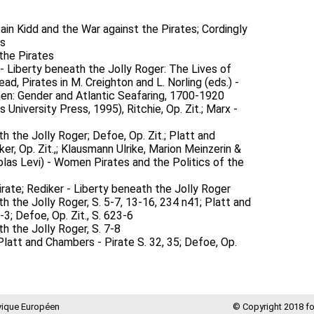
tain Kidd and the War against the Pirates; Cordingly
es
the Pirates
 - Liberty beneath the Jolly Roger: The Lives of
d, Pirates in M. Creighton and L. Norling (eds.) -
n: Gender and Atlantic Seafaring, 1700-1920
 University Press, 1995), Ritchie, Op. Zit.; Marx -
h the Jolly Roger; Defoe, Op. Zit.; Platt and
er, Op. Zit.,; Klausmann Ulrike, Marion Meinzerin &
holas Levi) - Women Pirates and the Politics of the
rate; Rediker - Liberty beneath the Jolly Roger
h the Jolly Roger, S. 5-7, 13-16, 234 n41; Platt and
3; Defoe, Op. Zit., S. 623-6
h the Jolly Roger, S. 7-8
; Platt and Chambers - Pirate S. 32, 35; Defoe, Op.
vique Européen
© Copyright 2018 f