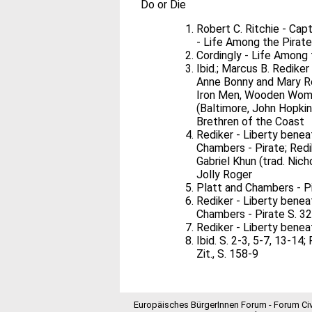
Do or Die
Robert C. Ritchie - Cap
- Life Among the Pirat
Cordingly - Life Among 
Ibid.; Marcus B. Rediker
Anne Bonny and Mary Rea
Iron Men, Wooden Wome
(Baltimore, John Hopkins
Brethren of the Coast
Rediker - Liberty beneat
Chambers - Pirate; Redik
Gabriel Khun (trad. Nic
Jolly Roger
Platt and Chambers - Pi
Rediker - Liberty beneat
Chambers - Pirate S. 32-
Rediker - Liberty beneat
Ibid. S. 2-3, 5-7, 13-14
Zit., S. 158-9
Europäisches BürgerInnen Forum - Forum Ci