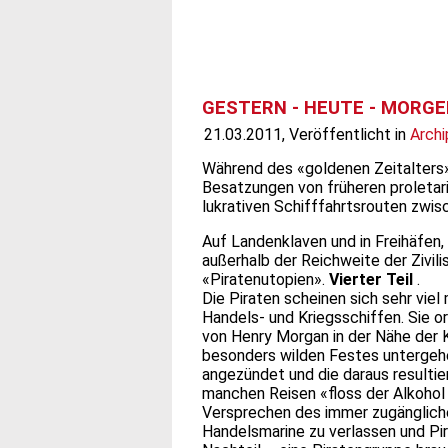
GESTERN - HEUTE - MORGEN
21.03.2011, Veröffentlicht in
Archi
Während des «goldenen Zeitalters» 
Besatzungen von früheren proletari
lukrativen Schifffahrtsrouten zwis
Auf Landenklaven und in Freihäfen, 
außerhalb der Reichweite der Zivil
«Piratenutopien».
Vierter Teil
.
Die Piraten scheinen sich sehr vie
Handels- und Kriegsschiffen. Sie o
von Henry Morgan in der Nähe der K
besonders wilden Festes untergehe
angezündet und die daraus resultie
manchen Reisen «floss der Alkohol 
Versprechen des immer zugängliche
Handelsmarine zu verlassen und Pi