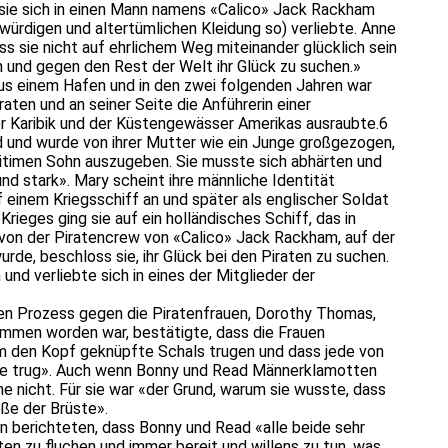
wo sie sich in einen Mann namens «Calico» Jack Rackham
ürdigen und altertümlichen Kleidung so) verliebte. Anne
s sie nicht auf ehrlichem Weg miteinander glücklich sein
 und gegen den Rest der Welt ihr Glück zu suchen.»
us einem Hafen und in den zwei folgenden Jahren war
raten und an seiner Seite die Anführerin einer
r Karibik und der Küstengewässer Amerikas ausraubte.6
d und wurde von ihrer Mutter wie ein Junge großgezogen,
legitimen Sohn auszugeben. Sie musste sich abhärten und
nd stark». Mary scheint ihre männliche Identität
 einem Kriegsschiff an und später als englischer Soldat
Krieges ging sie auf ein holländisches Schiff, das in
ff von der Piratencrew von «Calico» Jack Rackham, auf der
rde, beschloss sie, ihr Glück bei den Piraten zu suchen.
nd verliebte sich in eines der Mitglieder der
en Prozess gegen die Piratenfrauen, Dorothy Thomas,
mmen worden war, bestätigte, dass die Frauen
m den Kopf geknüpfte Schals trugen und dass jede von
ole trug». Auch wenn Bonny und Read Männerklamotten
e nicht. Für sie war «der Grund, warum sie wusste, dass
öße der Brüste».
n berichteten, dass Bonny und Read «alle beide sehr
en zu fluchen und immer bereit und willens zu tun, was