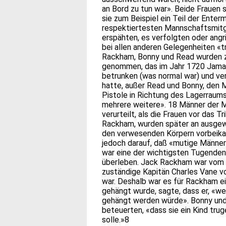
an Bord zu tun war». Beide Frauen 
sie zum Beispiel ein Teil der Ente
respektiertesten Mannschaftsmitgl
erspähten, es verfolgten oder ang
bei allen anderen Gelegenheiten «
Rackham, Bonny und Read wurden z
genommen, das im Jahr 1720 Jamaik
betrunken (was normal war) und ver
hatte, außer Read und Bonny, den 
Pistole in Richtung des Lagerraum
mehrere weitere». 18 Männer der 
verurteilt, als die Frauen vor das T
Rackham, wurden später an ausgew
den verwesenden Körpern vorbeika
jedoch darauf, daß «mutige Männer
war eine der wichtigsten Tugenden 
überleben. Jack Rackham war vom Q
zuständige Kapitän Charles Vane 
war. Deshalb war es für Rackham ei
gehängt wurde, sagte, dass er, «we
gehängt werden würde». Bonny und 
beteuerten, «dass sie ein Kind tru
solle.»8