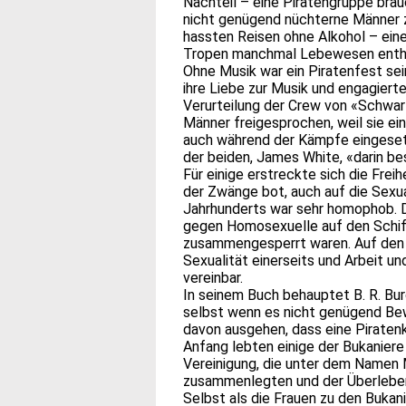
Nachteil – eine Piratengruppe brau
nicht genügend nüchterne Männer z
hassten Reisen ohne Alkohol – eine
Tropen manchmal Lebewesen enthie
Ohne Musik war ein Piratenfest sei
ihre Liebe zur Musik und engagierte
Verurteilung der Crew von «Schwa
Männer freigesprochen, weil sie ei
auch während der Kämpfe eingesetz
der beiden, James White, «darin b
Für einige erstreckte sich die Frei
der Zwänge bot, auch auf die Sexua
Jahrhunderts war sehr homophob. 
gegen Homosexuelle auf den Schiff
zusammengesperrt waren. Auf den 
Sexualität einerseits und Arbeit un
vereinbar.
In seinem Buch behauptet B. R. Bur
selbst wenn es nicht genügend Bew
davon ausgehen, dass eine Piratenk
Anfang lebten einige der Bukaniere
Vereinigung, die unter dem Namen M
zusammenlegten und der Überlebend
Selbst als die Frauen zu den Bukan