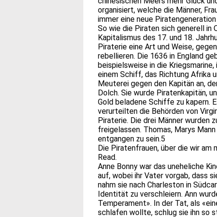
chinesischen Meers mehr Glück und 
organisiert, welche die Männer, Fra
immer eine neue Piratengeneration
So wie die Piraten sich generell i
Kapitalismus des 17. und 18. Jahrh
Piraterie eine Art und Weise, gege
rebellieren. Die 1636 in England g
beispielsweise in die Kriegsmarine,
einem Schiff, das Richtung Afrika 
Meuterei gegen den Kapitän an, der
Dolch. Sie wurde Piratenkapitän, un
Gold beladene Schiffe zu kapern. 
verurteilten die Behörden von Virg
Piraterie. Die drei Männer wurden z
freigelassen. Thomas, Marys Mann 
entgangen zu sein.5
Die Piratenfrauen, über die wir am
Read.
Anne Bonny war das uneheliche Kind
auf, wobei ihr Vater vorgab, dass si
nahm sie nach Charleston in Südcaro
Identität zu verschleiern. Ann wur
Temperament». In der Tat, als «ein
schlafen wollte, schlug sie ihn so s