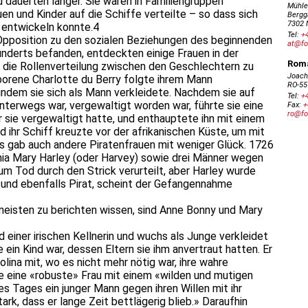
dauerten länger. Sie waren in Familiengruppen
uen und Kinder auf die Schiffe verteilte – so dass sich
 entwickeln konnte.4
n Opposition zu den sozialen Beziehungen des beginnenden
underts befanden, entdeckten einige Frauen in der
n die Rollenverteilung zwischen den Geschlechtern zu
eborene Charlotte du Berry folgte ihrem Mann
 indem sie sich als Mann verkleidete. Nachdem sie auf
unterwegs war, vergewaltigt worden war, führte sie eine
 sie vergewaltigt hatte, und enthauptete ihn mit einem
d ihr Schiff kreuzte vor der afrikanischen Küste, um mit
Es gab auch andere Piratenfrauen mit weniger Glück. 1726
inia Mary Harley (oder Harvey) sowie drei Männer wegen
um Tod durch den Strick verurteilt, aber Harley wurde
und ebenfalls Pirat, scheint der Gefangennahme
 meisten zu berichten wissen, sind Anne Bonny und Mary
 einer irischen Kellnerin und wuchs als Junge verkleidet
e ein Kind war, dessen Eltern sie ihm anvertraut hatten. Er
lina mit, wo es nicht mehr nötig war, ihre wahre
de eine «robuste» Frau mit einem «wilden und mutigen
es Tages ein junger Mann gegen ihren Willen mit ihr
tark, dass er lange Zeit bettlägerig blieb.» Daraufhin