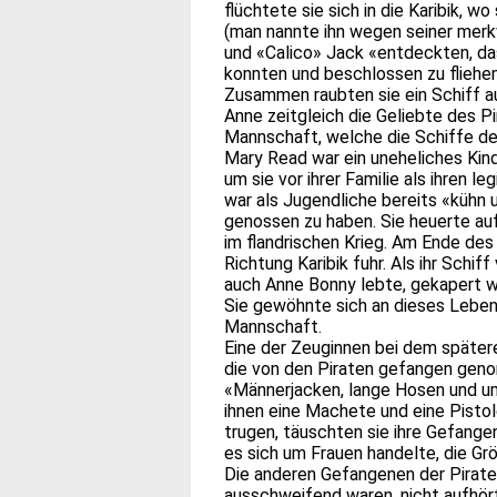
flüchtete sie sich in die Karibik, 
(man nannte ihn wegen seiner merkw
und «Calico» Jack «entdeckten, das
konnten und beschlossen zu fliehen
Zusammen raubten sie ein Schiff a
Anne zeitgleich die Geliebte des Pi
Mannschaft, welche die Schiffe de
Mary Read war ein uneheliches Kin
um sie vor ihrer Familie als ihren 
war als Jugendliche bereits «kühn u
genossen zu haben. Sie heuerte auf
im flandrischen Krieg. Am Ende des 
Richtung Karibik fuhr. Als ihr Schi
auch Anne Bonny lebte, gekapert wu
Sie gewöhnte sich an dieses Leben u
Mannschaft.
Eine der Zeuginnen bei dem später
die von den Piraten gefangen geno
«Männerjacken, lange Hosen und u
ihnen eine Machete und eine Pist
trugen, täuschten sie ihre Gefangen
es sich um Frauen handelte, die Gr
Die anderen Gefangenen der Pirate
ausschweifend waren, nicht aufhört