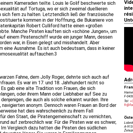
seinem Kameraden teilte. Louis le Golif beschwerte sich
xualität auf Tortuga, wo er sich zweimal duellieren
sich fern zu halten. Letztendlich ließ der französische
ostituierte kommen in der Hoffnung, die Bukaniere von
iratenkapitän Robert Culliford hatte einen «großen
ebte. Manche Piraten kauften sich «schöne Jungen», um
 Auf einem Piratenschiff wurde ein junger Mann, dessen
den war, in Eisen gelegt und misshandelt. Aber
um eine Ausnahme. Es ist auch bedeutsam, dass in keiner
Homosexualität auftauchen.3
hwarzen Fahne, dem Jolly Roger, dehnte sich auch auf
nfrauen. Es war im 17. und 18. Jahrhundert nicht so
Es gab eine alte Tradition von Frauen, die sich
elangen, oder ihrem Mann oder Liebhaber auf See zu
n denjenigen, die auch als solche erkannt wurden. Ihre
, navigierten anonym. Dennoch waren Frauen an Bord der
herweise hat dies wahrscheinlich zu ihrem Fall
 für den Staat, die Piratengemeinschaft zu vernichten,
rund auf zerbrechlich war. Für die Piraten war es schwer,
m Vergleich dazu hatten die Piraten des südlichen