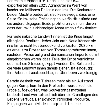
Lebensmittelprodukte. Doch auch die USA
exportierten allein 2025 Agrargüter im Wert von
hunderten Millionen Dollar in den Irak. Die Konkurrenz
beider Mächte bedeutet also keineswegs, dass eine
Seite für irakische Ernährungssouveränität stünde und
die andere dagegen. Beide profitieren vielmehr davon,
dass der Irak als abhängiger Absatzmarkt funktioniert.
Für viele irakische Landwirt·innen ist die Krise längst
alltägliche Realität. Jedes Jahr aufs Neue können sie
ihre Ernte nicht kostendeckend verkaufen. 2025 kam
es erneut zu Protesten von Tomatenproduzent·innen,
nachdem Preise aufgrund der iranischen Importe derart
eingebrochen waren, dass Teile der Ernte vernichtet
oder auf die Strasse gekippt wurden. Die Botschaft,
die viele Landwirt·innen daraus ziehen, ist eindeutig:
Ihre Arbeit ist austauschbar, ihr Überleben zweitrangig.
Gerade deshalb war Tishreen mehr als ein Aufstand
gegen Korruption. In den Protesten wurde auch die
Frage aufgeworfen, was Souveränität materiell
bedeutet und wer tatsächlich über die Grundlagen des
Lebens verfügt. Der Boykott iranischer Produkte,
Kampagnen wie «Made in Iraq» und die neue