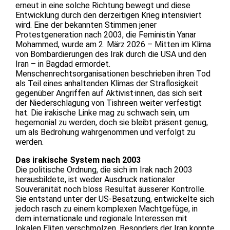
erneut in eine solche Richtung bewegt und diese
Entwicklung durch den derzeitigen Krieg intensiviert
wird. Eine der bekannten Stimmen jener
Protestgeneration nach 2003, die Feministin Yanar
Mohammed, wurde am 2. März 2026 – Mitten im Klima
von Bombardierungen des Irak durch die USA und den
Iran – in Bagdad ermordet.
Menschenrechtsorganisationen beschrieben ihren Tod
als Teil eines anhaltenden Klimas der Straflosigkeit
gegenüber Angriffen auf Aktivist·innen, das sich seit
der Niederschlagung von Tishreen weiter verfestigt
hat. Die irakische Linke mag zu schwach sein, um
hegemonial zu werden, doch sie bleibt präsent genug,
um als Bedrohung wahrgenommen und verfolgt zu
werden.
Das irakische System nach 2003
Die politische Ordnung, die sich im Irak nach 2003
herausbildete, ist weder Ausdruck nationaler
Souveränität noch bloss Resultat äusserer Kontrolle.
Sie entstand unter der US-Besatzung, entwickelte sich
jedoch rasch zu einem komplexen Machtgefüge, in
dem internationale und regionale Interessen mit
lokalen Eliten verschmolzen. Besonders der Iran konnte