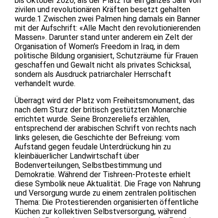
bis Oktober 2020, als der Platz für ein ganzes Jahr von
zivilen und revolutionären Kräften besetzt gehalten
wurde.1 Zwischen zwei Palmen hing damals ein Banner
mit der Aufschrift: «Alle Macht den revolutionierenden
Massen». Darunter stand unter anderem ein Zelt der
Organisation of Women’s Freedom in Iraq, in dem
politische Bildung organisiert, Schutzräume für Frauen
geschaffen und Gewalt nicht als privates Schicksal,
sondern als Ausdruck patriarchaler Herrschaft
verhandelt wurde.
Überragt wird der Platz vom Freiheitsmonument, das
nach dem Sturz der britisch gestützten Monarchie
errichtet wurde. Seine Bronzereliefs erzählen,
entsprechend der arabischen Schrift von rechts nach
links gelesen, die Geschichte der Befreiung: vom
Aufstand gegen feudale Unterdrückung hin zu
kleinbäuerlicher Landwirtschaft über
Bodenverteilungen, Selbstbestimmung und
Demokratie. Während der Tishreen-Proteste erhielt
diese Symbolik neue Aktualität. Die Frage von Nahrung
und Versorgung wurde zu einem zentralen politischen
Thema: Die Protestierenden organisierten öffentliche
Küchen zur kollektiven Selbstversorgung, während