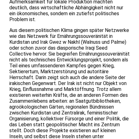
Aufmerksamkeit für lokale Produktion machten
deutlich, dass wirtschaftliche Abhängigkeit nicht nur
ein ökonomisches, sondern ein zutiefst politisches
Problem ist.
Aus diesem politischen Klima gingen später Netzwerke
wie das Netzwerk für Ernährungssouveränität in
Kurdistan und Irak Gwez w Nakhl (Walnuss und Palme)
oder schon zuvor das diasporische Iraqi Seed
Collective hervor. Sie begreifen Ernährungssouveränität
nicht als technisches Entwicklungsprojekt, sondern als
Teil eines umfassenderen Kampfes gegen Krieg,
Sektierertum, Marktzerstörung und autoritäre
Herrschaft. Darin zeigt sich auch die andere Seite der
irakischen Gegenwart. Der Irak ist nicht nur Objekt von
Krieg, Einflussnahme und Marktöffnung. Trotz allem
existieren weiterhin Kräfte, die an anderen Formen des
Zusammenlebens arbeiten: an Saatgutbibliotheken,
agroökologischen Gärten, regionalen Bündnissen
zwischen Kurdistan und Zentralirak, feministischer
Organisierung, kollektiver Fürsorge und einer Politik, die
das Leben statt geopolitischer Macht ins Zentrum
stellt. Doch diese Projekte existieren auf kleinen
Inseln, und selbst diese Inseln stehen unter