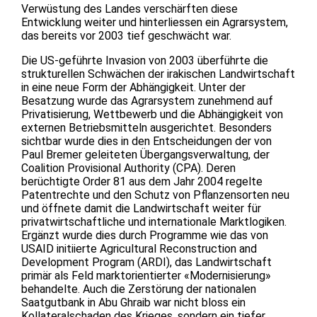
Verwüstung des Landes verschärften diese
Entwicklung weiter und hinterliessen ein Agrarsystem,
das bereits vor 2003 tief geschwächt war.
Die US-geführte Invasion von 2003 überführte die
strukturellen Schwächen der irakischen Landwirtschaft
in eine neue Form der Abhängigkeit. Unter der
Besatzung wurde das Agrarsystem zunehmend auf
Privatisierung, Wettbewerb und die Abhängigkeit von
externen Betriebsmitteln ausgerichtet. Besonders
sichtbar wurde dies in den Entscheidungen der von
Paul Bremer geleiteten Übergangsverwaltung, der
Coalition Provisional Authority (CPA). Deren
berüchtigte Order 81 aus dem Jahr 2004 regelte
Patentrechte und den Schutz von Pflanzensorten neu
und öffnete damit die Landwirtschaft weiter für
privatwirtschaftliche und internationale Marktlogiken.
Ergänzt wurde dies durch Programme wie das von
USAID initiierte Agricultural Reconstruction and
Development Program (ARDI), das Landwirtschaft
primär als Feld marktorientierter «Modernisierung»
behandelte. Auch die Zerstörung der nationalen
Saatgutbank in Abu Ghraib war nicht bloss ein
Kollateralschaden des Krieges, sondern ein tiefer