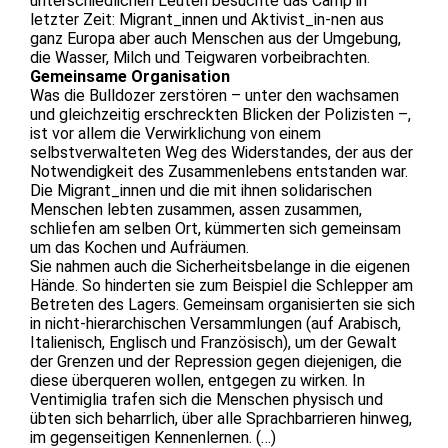
unterschiedlichen Leuten besuchte das Camp in
letzter Zeit: Migrant_innen und Aktivist_in-nen aus
ganz Europa aber auch Menschen aus der Umgebung,
die Wasser, Milch und Teigwaren vorbeibrachten.
Gemeinsame Organisation
Was die Bulldozer zerstören – unter den wachsamen
und gleichzeitig erschreckten Blicken der Polizisten –,
ist vor allem die Verwirklichung von einem
selbstverwalteten Weg des Widerstandes, der aus der
Notwendigkeit des Zusammenlebens entstanden war.
Die Migrant_innen und die mit ihnen solidarischen
Menschen lebten zusammen, assen zusammen,
schliefen am selben Ort, kümmerten sich gemeinsam
um das Kochen und Aufräumen.
Sie nahmen auch die Sicherheitsbelange in die eigenen
Hände. So hinderten sie zum Beispiel die Schlepper am
Betreten des Lagers. Gemeinsam organisierten sie sich
in nicht-hierarchischen Versammlungen (auf Arabisch,
Italienisch, Englisch und Französisch), um der Gewalt
der Grenzen und der Repression gegen diejenigen, die
diese überqueren wollen, entgegen zu wirken. In
Ventimiglia trafen sich die Menschen physisch und
übten sich beharrlich, über alle Sprachbarrieren hinweg,
im gegenseitigen Kennenlernen. (…)