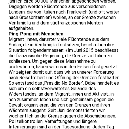
jährlich circa 30.000 Menschen abgeschoben werden.
Dagegen werden Flüchtende aus verschiedenen
Ländern, die von Italien nach Frankreich (und oft weiter
nach Grossbritannien) wollen, an der Grenze zwischen
Ventimiglia und dem südfranzösischen Menton
aufgehalten.
Ping-Pong mit Menschen
Migrant_innen, darunter viele Flüchtende aus dem
Sudan, die in Ventimiglia festsitzen, beschreiben ihre
Situation folgendermassen: «Im Juni 2015 beschliesst
die französische Regierung, die Grenze zu Italien zu
schliessen. Um gegen diese Massnahme zu
protestieren, haben wir uns in den Felsen festgesetzt.
Wir zeigten damit auf, dass wir an unserer Forderung
nach Reisefreiheit und Öffnung der Grenzen festhalten.
So entstand das ‚Presidio No Border‘. Dabei handelt es
sich um ein selbstverwaltetes Gelände des
Widerstandes, an dem Migrant_innen und Aktivist_in-
nen zusammen leben und sich gemeinsam gegen die
Gewalt organisieren, die von den Grenzen und ihren
Wächtern ausgeht. Seit Juni demonstrierten wir
wöchentlich an der Grenze gegen die Abschiebungen.
Polizeikontrollen, Verhaftungen und längere
Internierungen sind an der Tagesordnung. Jeden Tag