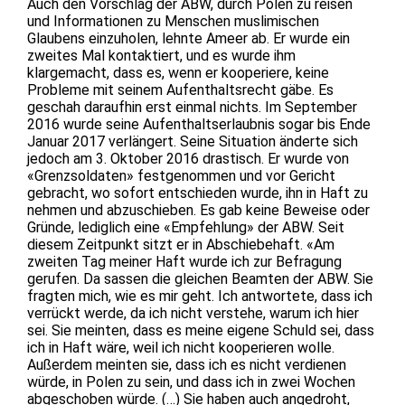
Auch den Vorschlag der ABW, durch Polen zu reisen
und Informationen zu Menschen muslimischen
Glaubens einzuholen, lehnte Ameer ab. Er wurde ein
zweites Mal kontaktiert, und es wurde ihm
klargemacht, dass es, wenn er kooperiere, keine
Probleme mit seinem Aufenthaltsrecht gäbe. Es
geschah daraufhin erst einmal nichts. Im September
2016 wurde seine Aufenthaltserlaubnis sogar bis Ende
Januar 2017 verlängert. Seine Situation änderte sich
jedoch am 3. Oktober 2016 drastisch. Er wurde von
«Grenzsoldaten» festgenommen und vor Gericht
gebracht, wo sofort entschieden wurde, ihn in Haft zu
nehmen und abzuschieben. Es gab keine Beweise oder
Gründe, lediglich eine «Empfehlung» der ABW. Seit
diesem Zeitpunkt sitzt er in Abschiebehaft. «Am
zweiten Tag meiner Haft wurde ich zur Befragung
gerufen. Da sassen die gleichen Beamten der ABW. Sie
fragten mich, wie es mir geht. Ich antwortete, dass ich
verrückt werde, da ich nicht verstehe, warum ich hier
sei. Sie meinten, dass es meine eigene Schuld sei, dass
ich in Haft wäre, weil ich nicht kooperieren wolle.
Außerdem meinten sie, dass ich es nicht verdienen
würde, in Polen zu sein, und dass ich in zwei Wochen
abgeschoben würde. (…) Sie haben auch angedroht,