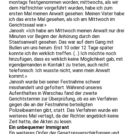
montags festgenommen worden; mittwochs, als wir
dem Haftrichter vorgeführt wurden, habe ich zum
ersten Mal meinen Anwalt gesehen. Meinen Vater habe
ich das erste Mal gesehen, als ich am Mittwoch im
Gerichtssaal war.»
Janosh: «Ich habe am Mittwoch meinen Anwalt nur drei
Minuten vor Beginn der Anhörung durch den
Staatsanwalt gesehen. Das war auf dem Gang mit
Bullen um uns herum. Erst 10 oder 12 Tage später
konnte ich ihn wirklich treffen. (…) Ich möchte noch
hinzufügen, dass es wirklich keine Möglichkeit gab, mit
irgendjemanden in Kontakt zu treten, auch nicht
telefonisch. Ich wusste nicht, wann mein Anwalt
kommt.»
Janosh wurde bei seiner Festnahme schwer
misshandelt und gefoltert. Während unseres
Aufenthaltes in Warschau fand der zweite
Gerichtstermin zur Überprüfung, ob es ein Verfahren
gegen die an der Festnahme beteiligten
Polizeibeamten gibt, statt. Das Verfahren wurde ein
weiteres Mal vertagt, da der Richter angeblich keine
Zeit hatte, die Akten zu lesen.
Ein unbequemer Immigrant
Ein weiteres Opfer der Gesetzesverschärfungen und