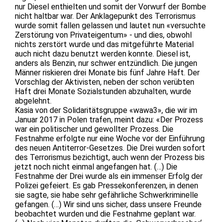
nur Diesel enthielten und somit der Vorwurf der Bombe
nicht haltbar war. Der Anklagepunkt des Terrorismus
wurde somit fallen gelassen und lautet nun «versuchte
Zerstörung von Privateigentum» - und dies, obwohl
nichts zerstört wurde und das mitgeführte Material
auch nicht dazu benutzt werden konnte. Diesel ist,
anders als Benzin, nur schwer entzündlich. Die jungen
Männer riskieren drei Monate bis fünf Jahre Haft. Der
Vorschlag der Aktivisten, neben der schon verübten
Haft drei Monate Sozialstunden abzuhalten, wurde
abgelehnt.
Kasia von der Solidaritätsgruppe «wawa3», die wir im
Januar 2017 in Polen trafen, meint dazu: «Der Prozess
war ein politischer und gewollter Prozess. Die
Festnahme erfolgte nur eine Woche vor der Einführung
des neuen Antiterror-Gesetzes. Die Drei wurden sofort
des Terrorismus bezichtigt, auch wenn der Prozess bis
jetzt noch nicht einmal angefangen hat. (…) Die
Festnahme der Drei wurde als ein immenser Erfolg der
Polizei gefeiert. Es gab Pressekonferenzen, in denen
sie sagte, sie habe sehr gefährliche Schwerkriminelle
gefangen. (…) Wir sind uns sicher, dass unsere Freunde
beobachtet wurden und die Festnahme geplant war.