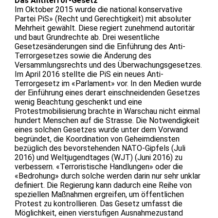
Das Antiterror-Gesetz
Im Oktober 2015 wurde die national konservative
Partei PiS» (Recht und Gerechtigkeit) mit absoluter
Mehrheit gewählt. Diese regiert zunehmend autoritär
und baut Grundrechte ab. Drei wesentliche
Gesetzesänderungen sind die Einführung des Anti-
Terrorgesetzes sowie die Änderung des
Versammlungsrechts und des Überwachungsgesetzes.
Im April 2016 stellte die PiS ein neues Anti-
Terrorgesetz im «Parlament» vor. In den Medien wurde
der Einführung eines derart einschneidenden Gesetzes
wenig Beachtung geschenkt und eine
Protestmobilisierung brachte in Warschau nicht einmal
hundert Menschen auf die Strasse. Die Notwendigkeit
eines solchen Gesetzes wurde unter dem Vorwand
begründet, die Koordination von Geheimdiensten
bezüglich des bevorstehenden NATO-Gipfels (Juli
2016) und Weltjugendtages (WJT) (Juni 2016) zu
verbessern. «Terroristische Handlungen» oder die
«Bedrohung» durch solche werden darin nur sehr unklar
definiert. Die Regierung kann dadurch eine Reihe von
speziellen Maßnahmen ergreifen, um öffentlichen
Protest zu kontrollieren. Das Gesetz umfasst die
Möglichkeit, einen vierstufigen Ausnahmezustand