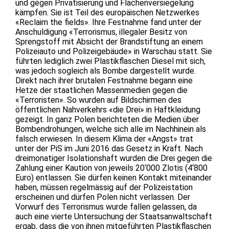
und gegen Privatisierung und Flächenversiegelung
kämpfen. Sie ist Teil des europäischen Netzwerkes
«Reclaim the fields». Ihre Festnahme fand unter der
Anschuldigung «Terrorismus, illegaler Besitz von
Sprengstoff mit Absicht der Brandstiftung an einem
Polizeiauto und Polizeigebäude» in Warschau statt. Sie
führten lediglich zwei Plastikflaschen Diesel mit sich,
was jedoch sogleich als Bombe dargestellt wurde.
Direkt nach ihrer brutalen Festnahme begann eine
Hetze der staatlichen Massenmedien gegen die
«Terroristen». So wurden auf Bildschirmen des
öffentlichen Nahverkehrs «die Drei» in Haftkleidung
gezeigt. In ganz Polen berichteten die Medien über
Bombendrohungen, welche sich alle im Nachhinein als
falsch erwiesen. In diesem Klima der «Angst» trat
unter der PiS im Juni 2016 das Gesetz in Kraft. Nach
dreimonatiger Isolationshaft wurden die Drei gegen die
Zahlung einer Kaution von jeweils 20‘000 Zlotis (4‘800
Euro) entlassen. Sie dürfen keinen Kontakt miteinander
haben, müssen regelmässig auf der Polizeistation
erscheinen und dürfen Polen nicht verlassen. Der
Vorwurf des Terrorismus wurde fallen gelassen, da
auch eine vierte Untersuchung der Staatsanwaltschaft
ergab, dass die von ihnen mitgeführten Plastikflaschen