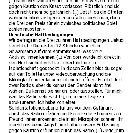
(…) Nach vier Monaten durften die ‚Schwerverbrecher‘
gegen Kaution den Knast verlassen. Plötzlich sind sie
doch nicht mehr so gefährlich. (…) Jetzt, da die Strafen
wahrscheinlich viel geringer ausfallen, sieht man, dass
die Drei den Preis für ein zynisches politisches Spiel
zahlen mussten.»
Drastische Haftbedingungen
Wir befragten die Drei zu ihren Haftbedingungen. Jakub
berichtet: «Die ersten 72 Stunden war ich in
Gewahrsam auf dem Kommissariat, was viele
Aktivist_innen kennen. (…) Von dort wurde ich direkt in
den Hochsicherheitstrakt überführt und in
Isolationshaft gesteckt. In diesen Zellen bist du sogar
auf der Toilette unter Videoüberwachung und die
Milchglasfenster lassen sich nicht öffnen. Es gibt dort
zwar Radios, aber du kannst den Sender nicht frei
wählen. Du kannst sie nur an- oder ausstellen. Für mich
war das Radio sehr wichtig, um meine Tage zu
strukturieren. Ich habe von einer
Solidaritätskundgebung für uns vor dem Gefängnis
durch das Radio erfahren und konnte die Stimmen von
Freund_innen erkennen, die in ein Mikrophon schrien ‚Ihr
macht uns keine Angst‘. Auch über unsere Entlassung
gegen Kaution erfuhr ich durch das Radio. (…) Jede_r im