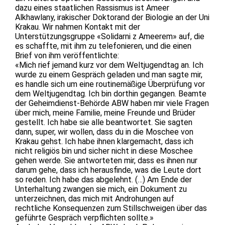
dazu eines staatlichen Rassismus ist Ameer
Alkhawlany, irakischer Doktorand der Biologie an der Uni
Krakau. Wir nahmen Kontakt mit der
Unterstützungsgruppe «Solidarni z Ameerem» auf, die
es schaffte, mit ihm zu telefonieren, und die einen
Brief von ihm veröffentlichte:
«Mich rief jemand kurz vor dem Weltjugendtag an. Ich
wurde zu einem Gespräch geladen und man sagte mir,
es handle sich um eine routinemäßige Überprüfung vor
dem Weltjugendtag. Ich bin dorthin gegangen. Beamte
der Geheimdienst-Behörde ABW haben mir viele Fragen
über mich, meine Familie, meine Freunde und Brüder
gestellt. Ich habe sie alle beantwortet. Sie sagten
dann, super, wir wollen, dass du in die Moschee von
Krakau gehst. Ich habe ihnen klargemacht, dass ich
nicht religiös bin und sicher nicht in diese Moschee
gehen werde. Sie antworteten mir, dass es ihnen nur
darum gehe, dass ich herausfinde, was die Leute dort
so reden. Ich habe das abgelehnt. (…) Am Ende der
Unterhaltung zwangen sie mich, ein Dokument zu
unterzeichnen, das mich mit Androhungen auf
rechtliche Konsequenzen zum Stillschweigen über das
geführte Gespräch verpflichten sollte.»