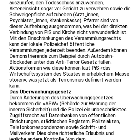
auszurufen, den Todesschuss anzuwenden,
Akteneinsicht sogar vor Gericht zu verwehren sowie die
Schweigepflicht aufzuheben (Ärzt_innen,
Psychiater_innen, Krankenkasse). Pfarrer sind von
dieser Aufhebung ausgenommen, was bei der direkten
Verbindung von PiS und Kirche nicht verwunderlich ist.
Mit den Einschränkungen des Versammlungsrechts
kann der lokale Polizeichef öffentliche
Versammlungen jederzeit beenden. Außerdem können
Demonstrierende zum Beispiel durch Autobahn-
Blockaden unter das Anti-Terror Gesetz fallen.
Aktionsformen wie diese können laut PiS «das
Wirtschaftssystem des Staates in erheblichem Masse
stören», was jetzt als Terrorismus definiert werden
kann.
Das Überwachungsgesetz
Durch Änderungen des Überwachungsgesetzes
bekommen die «ABW» (Behörde zur Wahrung der
inneren Sicherheit) und die Polizei ein unbeschränktes
Zugriffsrecht auf Datenbanken von öffentlichen
Einrichtungen, städtischen Registern, Polizeiakten,
Telefonkorrespondenzen sowie Schrift- und
Mailverkehr. Dies ohne richterliche Erlaubnis und
jegliche andere Kontrolle. Von dem