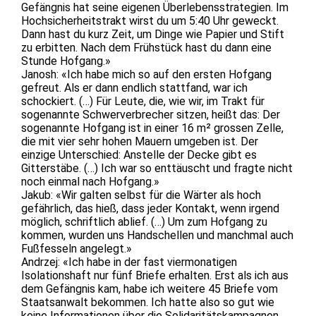
Gefängnis hat seine eigenen Überlebensstrategien. Im
Hochsicherheitstrakt wirst du um 5:40 Uhr geweckt.
Dann hast du kurz Zeit, um Dinge wie Papier und Stift
zu erbitten. Nach dem Frühstück hast du dann eine
Stunde Hofgang.»
Janosh: «Ich habe mich so auf den ersten Hofgang
gefreut. Als er dann endlich stattfand, war ich
schockiert. (…) Für Leute, die, wie wir, im Trakt für
sogenannte Schwerverbrecher sitzen, heißt das: Der
sogenannte Hofgang ist in einer 16 m² grossen Zelle,
die mit vier sehr hohen Mauern umgeben ist. Der
einzige Unterschied: Anstelle der Decke gibt es
Gitterstäbe. (…) Ich war so enttäuscht und fragte nicht
noch einmal nach Hofgang.»
Jakub: «Wir galten selbst für die Wärter als hoch
gefährlich, das hieß, dass jeder Kontakt, wenn irgend
möglich, schriftlich ablief. (…) Um zum Hofgang zu
kommen, wurden uns Handschellen und manchmal auch
Fußfesseln angelegt.»
Andrzej: «Ich habe in der fast viermonatigen
Isolationshaft nur fünf Briefe erhalten. Erst als ich aus
dem Gefängnis kam, habe ich weitere 45 Briefe vom
Staatsanwalt bekommen. Ich hatte also so gut wie
keine Informationen über die Solidaritätskampagnen.