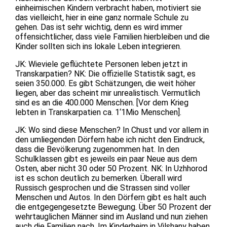
einheimischen Kindern verbracht haben, motiviert sie
das vielleicht, hier in eine ganz normale Schule zu
gehen. Das ist sehr wichtig, denn es wird immer
offensichtlicher, dass viele Familien hierbleiben und die
Kinder sollten sich ins lokale Leben integrieren.
JK: Wieviele geflüchtete Personen leben jetzt in
Transkarpatien? NK: Die offizielle Statistik sagt, es
seien 350.000. Es gibt Schätzungen, die weit höher
liegen, aber das scheint mir unrealistisch. Vermutlich
sind es an die 400.000 Menschen. [Vor dem Krieg
lebten in Transkarpatien ca. 1‘1Mio Menschen].
JK: Wo sind diese Menschen? In Chust und vor allem in
den umliegenden Dörfern habe ich nicht den Eindruck,
dass die Bevölkerung zugenommen hat. In den
Schulklassen gibt es jeweils ein paar Neue aus dem
Osten, aber nicht 30 oder 50 Prozent. NK: In Uzhhorod
ist es schon deutlich zu bemerken. Überall wird
Russisch gesprochen und die Strassen sind voller
Menschen und Autos. In den Dörfern gibt es halt auch
die entgegengesetzte Bewegung. Über 50 Prozent der
wehrtauglichen Männer sind im Ausland und nun ziehen
auch die Familien nach. Im Kinderheim in Vilshany haben