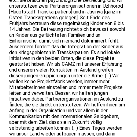
etc., sie brauchen psychologische Betreuung. Und wir
unterstützen zwei Partnerorganisationen in Uzhhorod
[Hauptstadt Transkarpatiens] und in Jasinya [ganz im
Osten Transkarpatiens gelegen]. Seit Ende des
Frühjahrs betreuen diese regelmässig Kinder von 8 bis
14 Jahren. Die Betreuung richtet sich bewusst sowohl
an Kinder aus geflüchteten Familien und an
Einheimische, damit sich niemand diskriminiert fühlt.
Ausserdem fördert das die Integration der Kinder aus
den Kriegsgebieten in Transkarpatien. Es sind lokale
Initiativen in den beiden Orten, die diese Projekte
gestartet haben. Wir als CAMZ mit unserer Erfahrung
und unseren vielen Kontakten im Ausland greifen
diesen jungen Gruppierungen unter die Arme. (…) Wir
wollen keine Projektfabrik werden, immer mehr
Mitarbeiter·innen einstellen und immer mehr Projekte
leiten und verwalten. Besser, wir helfen jungen
Initiativen dabei, Partnerorganisationen im Ausland zu
finden, die sie direkt unterstützen. Wir helfen ihnen am
Anfang in der Organisation und vor allem in der
Kommunikation mit den internationalen Geldgebern,
aber mit dem Ziel, dass sie in Zukunft völlig
selbständig arbeiten können. (…) Eines Tages werden
wir unser Land wieder aufbauen müssen, und dann